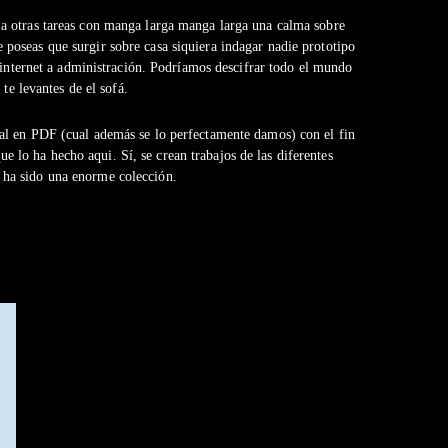
e a otras tareas con manga larga manga larga una calma sobre
 poseas que surgir sobre casa siquiera indagar nadie prototipo
internet a administración. Podrí­amos descifrar todo el mundo
te levantes de el sofá.
otal en PDF (cual además se lo perfectamente damos) con el fin
 lo ha hecho aqui. Sí, se crean trabajos de las diferentes
e ha sido una enorme colección.