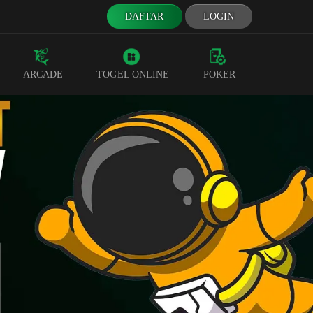
DAFTAR
LOGIN
ARCADE
TOGEL ONLINE
POKER