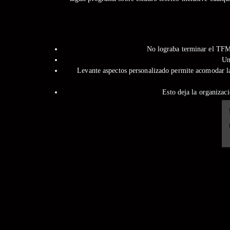
No lograba terminar el TFM 
Un
Levante aspectos personalizado permite acomodar l
Esto deja la organizac