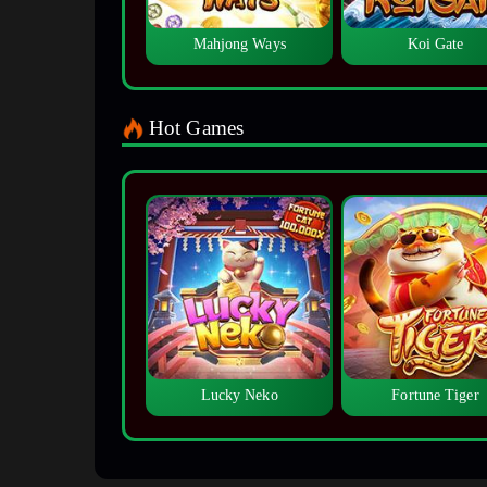
Mahjong Ways
Koi Gate
Hot Games
Lucky Neko
Fortune Tiger