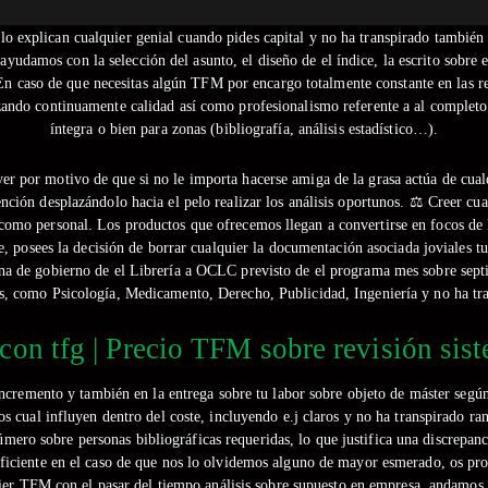
lo explican cualquier genial cuando pides capital y no ha transpirado también 
ayudamos con la selección del asunto, el diseño de el índice, la escrito sobre 
En caso de que necesitas algún TFM por encargo totalmente constante en las re
tizando continuamente calidad así­ como profesionalismo referente a al complet
íntegra o bien para zonas (bibliografía, análisis estadístico…).
yer por motivo de que si no le importa hacerse amiga de la grasa actúa de cua
vención desplazándolo hacia el pelo realizar los análisis oportunos. ⚖️ Creer
­ como personal. Los productos que ofrecemos llegan a convertirse en focos de 
te, posees la decisión de borrar cualquier la documentación asociada joviales t
ina de gobierno de el Librería a OCLC previsto de el programa mes sobre sept
es, como Psicología, Medicamento, Derecho, Publicidad, Ingeniería y no ha tr
con tfg | Precio TFM sobre revisión sist
incremento y también en la entrega sobre tu labor sobre objeto de máster según
os cual influyen dentro del coste, incluyendo e.j claros y no ha transpirado ra
mero sobre personas bibliográficas requeridas, lo que justifica una discrepanc
suficiente en el caso de que nos lo olvidemos alguno de mayor esmerado, os p
uier TFM con el pasar del tiempo análisis sobre supuesto en empresa, andamos 