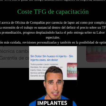
Coste TFG de capacitación
acerca de Oficina de Compañías por carencia de lapso así­ como por complicac
a extensión de el trabajo es sustancial dentro del definir el precio sobre un T
a premeditación, progreso desplazándolo hacia el pelo entrega sobre su Labor
especiales.
ión más cuidada, revisiones personalizadas y también en la posibilidad de opti