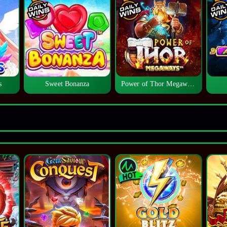
s
Sweet Bonanza
Power of Thor Megaways