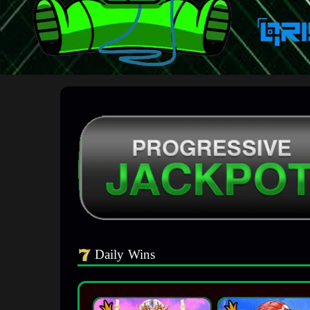
Daily Wins