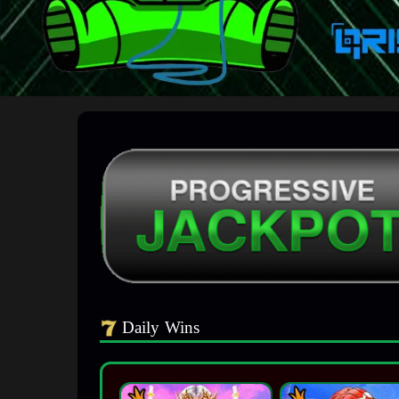
Daily Wins