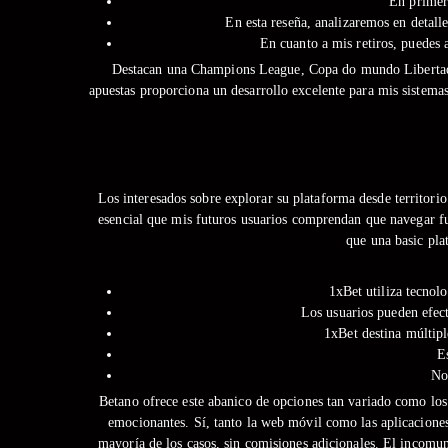
En primer
En esta reseña, analizaremos en detal
En cuanto a mis retiros, puede
Destacan una Champions League, Copa do mundo Libertadore
apuestas proporciona un desarrollo excelente para mis sistemas
Los interesados sobre explorar su plataforma desde territor
esencial que mis futuros usuarios comprendan que navegar fu
que una basic pla
1xBet utiliza tecnol
Los usuarios pueden efect
1xBet destina múltip
E
No
Betano ofrece este abanico de opciones tan variado como los 
emocionantes. Sí, tanto la web móvil como las aplicaciones 
mayoría de los casos, sin comisiones adicionales. El incomun