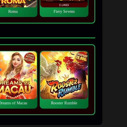
Roma
Fiery Sevens
Dreams of Macau
Rooster Rumble