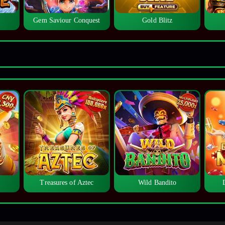
Gem Saviour Conquest
Gold Blitz
Treasures of Aztec
Wild Bandito