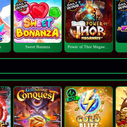
s
Sweet Bonanza
Power of Thor Megaways