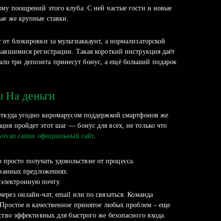
му поощрений этого клуба. С ней частые гости и новые
ые же крупные ставки.
 от блокировки за мультиаккаунт, а нормализаторской
вавшимися регистрации. Такая короткий инструкция даёт
мало три депозита принесут бонус, а ещё больший подарок
 На деньги
 откуда угодно киромарусом поддержкой смартфонов же
ия пройдет этот шаг — бонус для всех, не только что
vovan casino официальный сайт
.
 просто получать удовольствие от процесса.
ованных предложениях.
 электронную почту.
рез онлайн-чат, email или по связаться. Команда
 Простое и качественное принятое любых проблем – еще
ство эффективных для быстрого же безопасного входа.