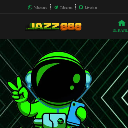
Whatsapp
Telegram
Livechat
BERAN