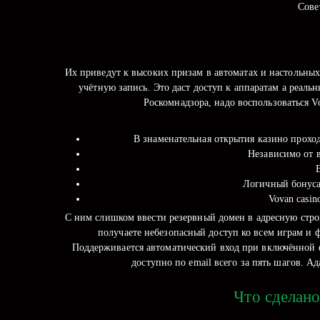
Сове
Их приведут к высоких призам в автоматах и настольных
учётную запись. Это даст доступ к аппаратам а реал
Роскомнадзора, надо воспользоваться V
В знаменательная открытия казино проходи
Независимо от в
Логичный бонуса
Vovan casi
С ним слишком ввести резервный домен в адресную строк
получаете небезопасный доступ ко всем играм и
Поддерживается автоматический вход при включённой ф
доступно по email всего за пять шагов. 
Что сделано