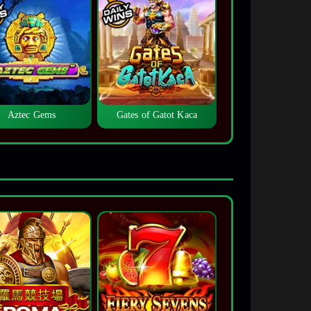
Aztec Gems
Gates of Gatot Kaca