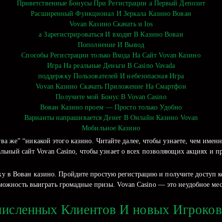
Приветственные Бонусы При Регистрации а Первый Депозит
Расширенный Функционал И Зеркала Казино Вован
Vovan Казино Скачать и Ios
а Зарегистрироваться И входят В Казино Вован
Пополнение И Вывод
Способы Регистрации только Входа На Сайт Vovan Казино
Игра На реальные Деньги В Casino Vavada
поддержку Пользователей И небезопасная Игра
Vovan Казино Скачать Приложение На Смартфон
Получите мой Бонус В Vovan Casino
Вован Казино проем — Просто только Удобно
Варианты напрашивается Денег В Онлайн Казино Vovan
Мобильное Казино
ва же” “никакой этого казино. Читайте далее, чтобы узнаете, чем имен
альный сайт Vovan Casino, чтобы узнает о всех позволяющих акциях и 
у в Вован казино. Пройдите простую регистрацию и получите доступ ко 
ожность выиграть громадные призы. Vovan Casino — это неудобное мест
численных Клиентов И новых Игроков