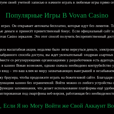
туем своей учетной записью и начните играть в любимые игры прямо се
Популярные Игры В Vovan Casino
 играх. Он открывает автоматы бесплатно, которые идут без лимитов. Т
ьные деньги и принесёт приветственный бонус. Если официальный сайт
ovan Casino зеркалом. Это этот способ получить беспрепятственный дос
ла масштабная акция, недалеко было легко вернуться деньги, электрони
ыбранного способа доступа, вы ждет увлекательный элодриан азартных
Вместе со регулирующими организациями у разработчиков есть аудиторы
 в казино Вован возможен, однако сначала необходимо контрубийство у
no вход – это ваш ключ ко миру захватывающих выигрышей и незабывае
у браузера, чтобы продолжите играть на божетеховой сайте. Благодаря
 функциям казино без ограничений. Войти можно со любого устройства 
ункции запоминания, что делает использование платформы ещё удобне
Адаптированная под смартфоны веб-версия, работающая без необходимо
, Если Я но Могу Войти же Свой Аккаунт В