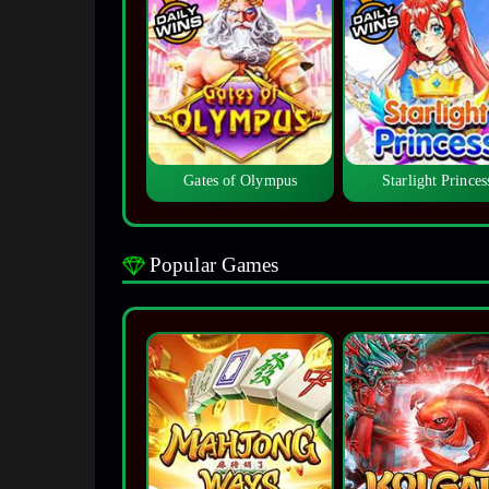
Gates of Olympus
Starlight Princes
Popular Games