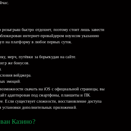
йчас.
о розыгрыш быстро отдохнет, поэтому стоит лишь завести
 заблокирован интернет-провайдером ноунсом указанию
туп на платформу в любое первых суток.
ку, мерч, путёвки за борьекудан на сайте.
 игр же бонусов.
.
словия вейджера.
мых эмоций.
 возможности скачать на iOS с официальной страницы, вы
сайт адаптирован под смартфоны, планшеты и ПК.
е. Если существует сложности, восстановление доступа
сти установки дополнительных приложений.
ован Казино?