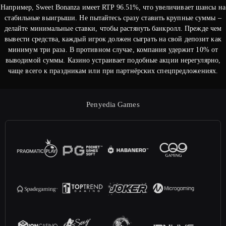
Например, Sweet Bonanza имеет RTP 96.51%, что увеличивает шансы на
стабильные выигрыши. Не пытайтесь сразу ставить крупные суммы –
делайте минимальные ставки, чтобы растянуть банкролл. Прежде чем
вывести средства, каждый игрок должен сыграть на свой депозит как
минимум три раза. В противном случае, компания удержит 10% от
выводимой суммы. Казино устраивает подобные акции нерегулярно,
чаще всего к праздникам или при партнёрских спецпредложениях.
Penyedia Games