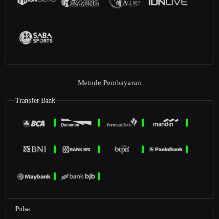
Metode Pembayaran
Transfer Bank
Pulsa