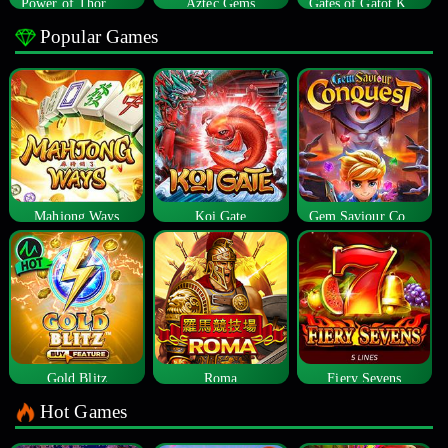
Power of Thor Megaways
Aztec Gems
Gates of Gatot Kaca
Popular Games
Mahjong Ways
Koi Gate
Gem Saviour Conquest
Gold Blitz
Roma
Fiery Sevens
Hot Games