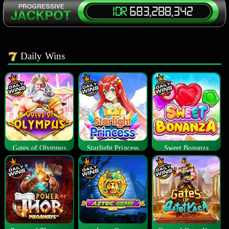
Daily Wins
Gates of Olympus
Starlight Princess
Sweet Bonanza