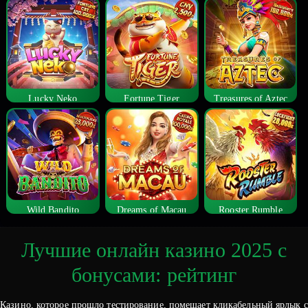
Lucky Neko
Fortune Tiger
Treasures of Aztec
Wild Bandito
Dreams of Macau
Rooster Rumble
Лучшие онлайн казино 2025 с
бонусами: рейтинг
Казино, которое прошло тестирование, помещает кликабельный ярлык с