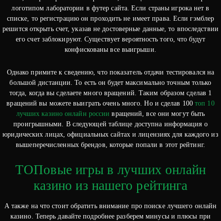
логотипом лаборатории в футер сайта. Если страны игрока нет в
списке, то регистрацию он проходить не имеет права. Если гэмблер
решится открыть счет, указав не достоверные данные, то впоследствии
его счет заблокируют. Существует вероятность того, что будут
конфискованы все выигрыши.
Однако примите к сведению, что показатель отдачи тестировался на
большой дистанции. То есть он будет максимально точным только
тогда, когда вы сделаете много вращений. Таким образом сделав 1
вращений вы можете выиграть очень много. Но и сделав 100
топ 10
лучших казино онлайн россии
вращений, все они могут быть
проигрышными. В следующей таблице доступна информация о
юридических лицах, официальных сайтах и лицензиях для каждого из
вышеперечисленных брендов, которые попали в этот рейтинг.
ТОПовые игры в лучших онлайн
казино из нашего рейтинга
А также на что стоит обратить внимание про поиске лучшего онлайн
казино. Теперь давайте подробнее разберем минусы и плюсы при