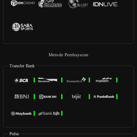
Metode Pembayaran
Transfer Bank
Pulsa