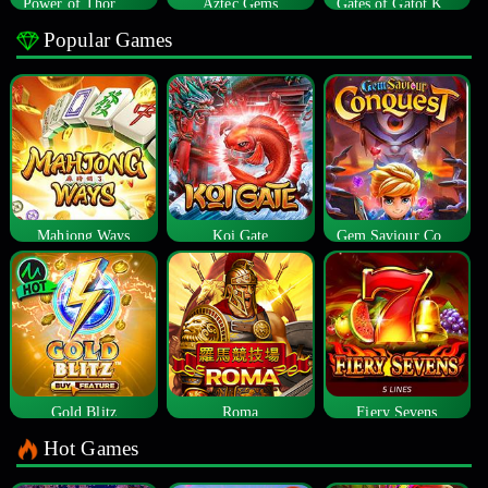
Power of Thor Megaways
Aztec Gems
Gates of Gatot Kaca
Popular Games
Mahjong Ways
Koi Gate
Gem Saviour Conquest
Gold Blitz
Roma
Fiery Sevens
Hot Games