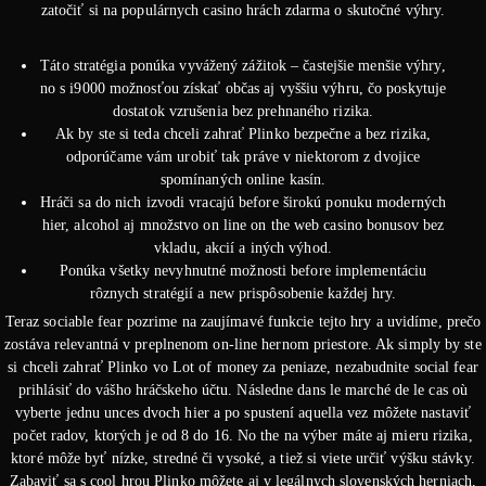
zatočiť si na populárnych casino hrách zdarma o skutočné výhry.
Táto stratégia ponúka vyvážený zážitok – častejšie menšie výhry,
no s i9000 možnosťou získať občas aj vyššiu výhru, čo poskytuje
dostatok vzrušenia bez prehnaného rizika.
Ak by ste si teda chceli zahrať Plinko bezpečne a bez rizika,
odporúčame vám urobiť tak práve v niektorom z dvojice
spomínaných online kasín.
Hráči sa do nich izvodi vracajú before širokú ponuku moderných
hier, alcohol aj množstvo on line on the web casino bonusov bez
vkladu, akcií a iných výhod.
Ponúka všetky nevyhnutné možnosti before implementáciu
rôznych stratégií a new prispôsobenie každej hry.
Teraz sociable fear pozrime na zaujímavé funkcie tejto hry a uvidíme, prečo
zostáva relevantná v preplnenom on-line hernom priestore. Ak simply by ste
si chceli zahrať Plinko vo Lot of money za peniaze, nezabudnite social fear
prihlásiť do vášho hráčskeho účtu. Následne dans le marché de le cas où
vyberte jednu unces dvoch hier a po spustení aquella vez môžete nastaviť
počet radov, ktorých je od 8 do 16. No the na výber máte aj mieru rizika,
ktoré môže byť nízke, stredné či vysoké, a tiež si viete určiť výšku stávky.
Zabaviť sa s cool hrou Plinko môžete aj v legálnych slovenských herniach,