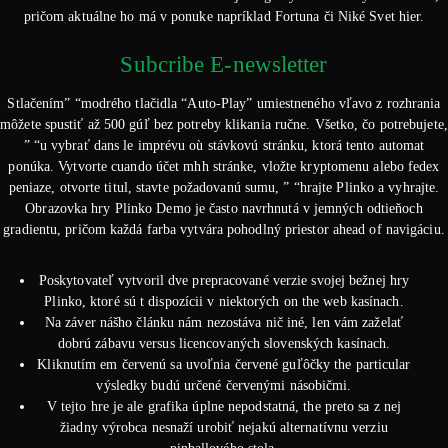
pričom aktuálne ho má v ponuke napríklad Fortuna či Niké Svet hier.
Subcribe E-newsletter
Stlačením” “modrého tlačidla “Auto-Play” umiestneného vľavo z rozhrania
môžete spustiť až 500 gúľ bez potreby klikania ručne. Všetko, čo potrebujete,
” “u vybrať dans le imprévu où stávkovú stránku, ktorá tento automat
ponúka. Vytvorte cuando účet mhh stránke, vložte kryptomenu alebo fedex
peniaze, otvorte titul, stavte požadovanú sumu, ” “hrajte Plinko a vyhrajte.
Obrazovka hry Plinko Demo je často navrhnutá v jemných odtieňoch
gradientu, pričom každá farba vytvára pohodlný priestor ahead of navigáciu.
Poskytovateľ vytvoril dve prepracované verzie svojej bežnej hry
Plinko, ktoré sú t dispozícii v niektorých on the web kasínach.
Na záver nášho článku nám nezostáva nič iné, len vám zaželať
dobrú zábavu versus licencovaných slovenských kasínach.
Kliknutím em červenú sa uvoľnia červené guľôčky the particular
výsledky budú určené červenými násobičmi.
V tejto hre je ale grafika úplne nepodstatná, the preto sa z nej
žiadny výrobca nesnaží urobiť nejakú alternatívnu verziu