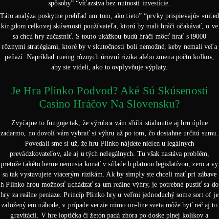
spôsoby” “víťazstva bez nutnosti investície.
Táto analýza poskytne prehľad um tom, ako tieto” “prvky prispievajú» «nited
kingdom celkovej skúsenosti používateľa, ktorú by mali hráči očakávať, o ve
sa chcú hry zúčastniť. S touto ukážkou budú hráči môcť hrať s i9000
rôznymi stratégiami, ktoré by v skutočnosti boli nemožné, keby nemali veľa
peňazí. Napríklad rueing rôznych úrovní rizika alebo zmena počtu kolkov,
aby ste videli, ako to ovplyvňuje výplaty.
Je Hra Plinko Podvod? Aké Sú Skúsenosti
Casino Hráčov Na Slovensku?
Zvyčajne to funguje tak, že výrobca vám sľúbi stiahnutie aj hru úplne
zadarmo, no dovolí vám vybrať si výhru až po tom, čo dosiahne určitú sumu.
Povedali sme si už, že hru Plinko nájdete nielen u legálnych
prevádzkovateľov, ale aj u tých nelegálnych. Tu však nastáva problém,
pretože takéto herne nemusia konať v súlade h platnou legislatívou, zero a vy
sa tak vystavujete viacerým rizikám. Ak by simply ste chceli mať pri zábave
h Plinko hrou možnosť uchádzať sa um reálne výhry, je potrebné pustiť sa do
hry za reálne peniaze. Princíp Plinko hry u veľmi jednoduchý some sort of je
založený em náhode, v prípade verzie mimo on-line sveta môže byť reč aj to
gravitácii. V hre loptička či žetón padá zhora po doske plnej kolíkov a