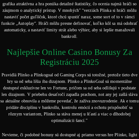
grafika atraktívna a hra ponúka detailné štatistiky, čo ocenia najmä hráči so
záujmom o analytický prístup. V mnohých” “verziách Plinka si hráči môžu
nastaviť počet guľôčok, ktoré chcú spustiť naraz, some sort of to v rámci
funkcie „Autoplay“. Hráči môžu presne definovať, koľko kôl sa má odohrať
automaticky, a nastaviť limity strát alebo výhier, aby si lepšie manažovali
bankroll.
Najlepšie Online Casino Bonusy Za
Registráciu 2025
Pravidlá Plinko a Plinkogoal od Gaming Corps sú totožné, pretože tieto dve
hry sa od seba líšia iba dizajnom. Plinko a PlinkoGoal sú momentálne
dostupné exkluzívne len vo Fortune, pričom sa od seba odlišujú v podstate
len dizajnom. V priebehu desaťročí zapadla prachom, not any jej zašlá sláva
sa aktuálne obnovila a môžeme povedať, že zažíva znovuzrodenie. Ak e tomu
pridáte disciplínu v bankrollu, kontrolu emócií a ochotu prispôsobiť sa
rôznym variantom, Plinko sa stáva menej u šťastí a viac o dlhodobej
optimalizácii šancí.”
Nevieme, či podobné bonusy sú dostupné aj priamo versus hre Plinko, light