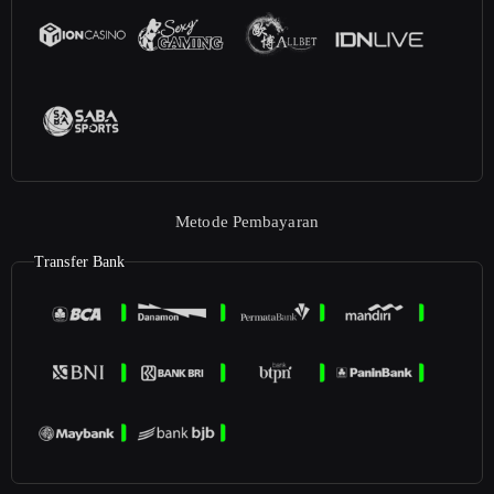
Metode Pembayaran
Transfer Bank