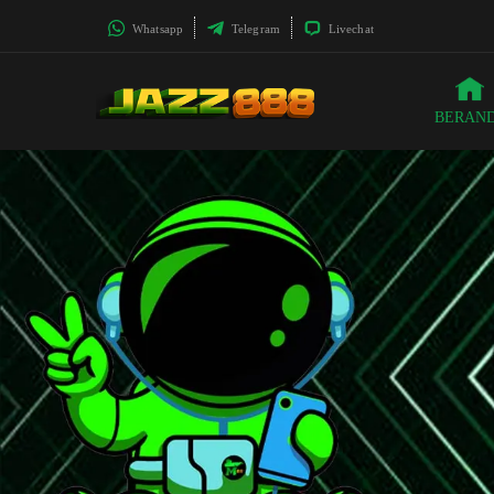
Whatsapp
Telegram
Livechat
BERAN