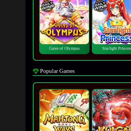
Gates of Olympus
Starlight Princes
Popular Games