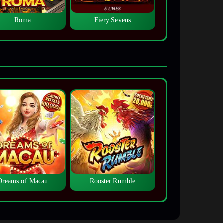
Roma
Fiery Sevens
Dreams of Macau
Rooster Rumble