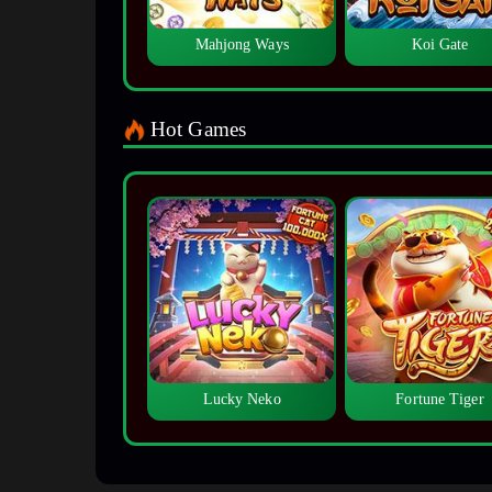
Mahjong Ways
Koi Gate
Hot Games
Lucky Neko
Fortune Tiger