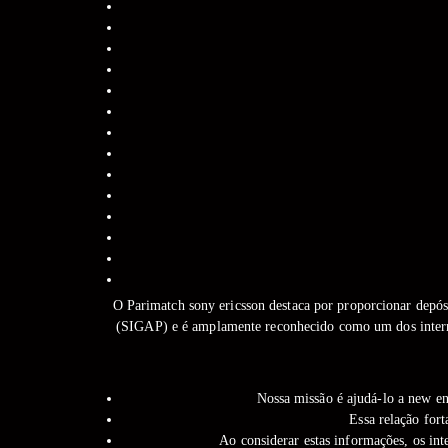
O Parimatch sony ericsson destaca por proporcionar depós
(SIGAP) e é amplamente reconhecido como um dos internet 
Nossa missão é ajudá-lo a new en
Essa relação fort
Ao considerar estas informações, os in