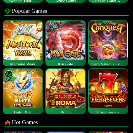
Power of Thor Megaways
Aztec Gems
Gates of Gatot Kaca
Popular Games
Mahjong Ways
Koi Gate
Gem Saviour Conquest
Gold Blitz
Roma
Fiery Sevens
Hot Games