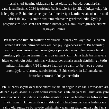
resmi sitesi üzerine tıklayarak kayıt oluşturup burada bonuslardan
yararlanabilirsiniz. 2024 içerisinde bahis sitelerine üyelik oldukça kolay bir
hale geliyor. Bahis sitelerine üye olabilmeniz için kendinize ait olan bir mail
adresi ile kayıt işlemlerinizi tamamlamanız gerekmektedir. Üyeliği
gerçekleştirdikten sonra her zaman burada yer alarak dilediğinizde erişimi
sağlayabilirsiniz.
Bu makalede tüm bu soruların yanıtlarını bulacak ve kayıt bonusu veren
siteler hakkında bilmeniz gereken her şeyi öğreneceksiniz. Bu bonuslar,
oyuncuların casino oyunlarını gerçek para ile deneyimlemesine olanak
tanırken, platformu tanıma fırsatı da sunmaktadır. Daha fazla bahis severe
hitap etmek için atılan adımlar yalnızca bonuslarla sınırlı değildir. Şirketin
müşteri hizmetleri 7/24 hizmete hazırdır ve canlı sohbet veya e-posta
aracılığıyla sorularınızı sorabilirsiniz. Bahis sitelerinin kullanıcılarına
bonuslar vermesi oldukça önemlidir.
Üstelik bahis seçenekleri maç öncesi ile sınırlı değildir ve canlı müsabakalara
da bahis yapılabilir. Yüksek bonus veren bahis siteleri yeni kullanıcıların yanı
sıra mevcut kullanıcılarına da daha avantajlı oran ve fiyatlardan bahis yapma
imkânı sunar. Bu bonus ile normalde sahip olacağınızdan daha fazla orana
sahip olursunuz ve bu sayede bahsinizin kazanması durumunda daha fazla