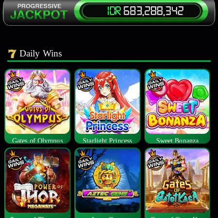
Daily Wins
Gates of Olympus
Starlight Princess
Sweet Bonanza