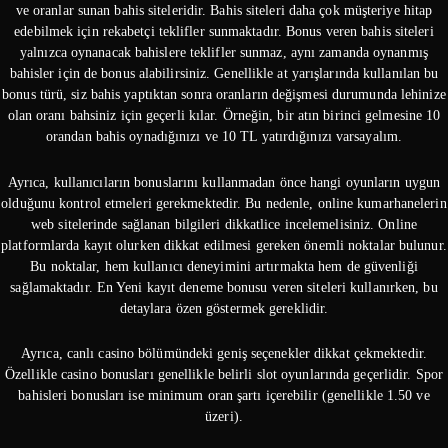
ve oranlar sunan bahis siteleridir. Bahis siteleri daha çok müşteriye hitap
edebilmek için rekabetçi teklifler sunmaktadır. Bonus veren bahis siteleri
yalnızca oynanacak bahislere teklifler sunmaz, aynı zamanda oynanmış
bahisler için de bonus alabilirsiniz. Genellikle at yarışlarında kullanılan bu
bonus türü, siz bahis yaptıktan sonra oranların değişmesi durumunda lehinize
olan oranı bahsiniz için geçerli kılar. Örneğin, bir atın birinci gelmesine 10
orandan bahis oynadığınızı ve 10 TL yatırdığınızı varsayalım.
Ayrıca, kullanıcıların bonuslarını kullanmadan önce hangi oyunların uygun
olduğunu kontrol etmeleri gerekmektedir. Bu nedenle, online kumarhanelerin
web sitelerinde sağlanan bilgileri dikkatlice incelemelisiniz. Online
platformlarda kayıt olurken dikkat edilmesi gereken önemli noktalar bulunur.
Bu noktalar, hem kullanıcı deneyimini artırmakta hem de güvenliği
sağlamaktadır. En Yeni kayıt deneme bonusu veren siteleri kullanırken, bu
detaylara özen göstermek gereklidir.
Ayrıca, canlı casino bölümündeki geniş seçenekler dikkat çekmektedir.
Özellikle casino bonusları genellikle belirli slot oyunlarında geçerlidir. Spor
bahisleri bonusları ise minimum oran şartı içerebilir (genellikle 1.50 ve
üzeri).