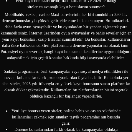
Peki kayıt bonusları nedir, nasıl kullanılır ve 2025’te hangi
siteler en avantajlı kayıt bonuslarını sunuyor?
Mobilbahis, rexbet, casino Maxi adreslerinin her biri sundukları 250 TL
deneme bonuslarıyla yüksek gelir elde etme imkanı sunuyor. Bu miktarlarla
daha fazla oyun oynayabilir ve bu oyunlardan bir yandan eğlenerek para
kazanabilirsiniz. İnternet üzerinden oyun oynayanlar ve bahis severler için en
yeni kayıt bonusları, cazip fırsatlar sunmaktadır. Bu bonuslar, kullanıcıların
daha önce bahsedemedikleri platformlara deneme yapmalarına olanak tanır.
Potansiyel oyun severler, hangi kayıt bonusunun kendilerine uygun olduğunu
anlayabilmek için çeşitli konular hakkında bilgi arayışında olabilirler.
Sadakat programları, özel kampanyalar veya sosyal medya etkinlikleri ile
mevcut kullanıcılar da ek promosyonlardan faydalanabilir. Bu tabloda yer
alan siteler, 2025 yılı itibarıyla en yüksek kayıt bonusunu sunan platformlar
olarak dikkat çekmektedir. Kullanıcılar, bu platformlardan birini seçerek
oldukça kazançlı bir başlangıç yapabilirler.
Yeni üye bonusu veren siteler, online bahis ve casino sektöründe
kullanıcıları çekmek için sunulan teşvik programlarının başında
gelir.
Deneme bonuslarından farklı olarak bu kampanyalar oldukça