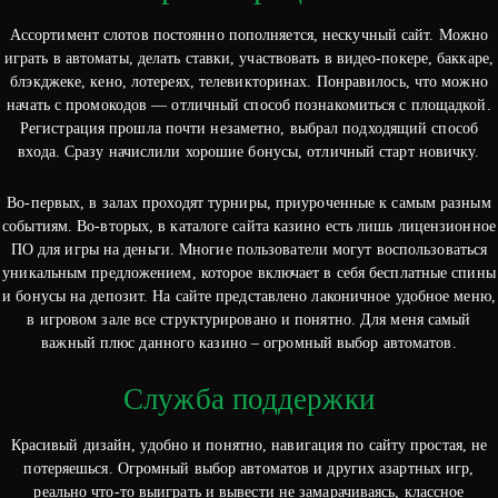
Ассортимент слотов постоянно пополняется, нескучный сайт. Можно
играть в автоматы, делать ставки, участвовать в видео-покере, баккаре,
блэкджеке, кено, лотереях, телевикторинах. Понравилось, что можно
начать с промокодов — отличный способ познакомиться с площадкой.
Регистрация прошла почти незаметно, выбрал подходящий способ
входа. Сразу начислили хорошие бонусы, отличный старт новичку.
Во-первых, в залах проходят турниры, приуроченные к самым разным
событиям. Во-вторых, в каталоге сайта казино есть лишь лицензионное
ПО для игры на деньги. Многие пользователи могут воспользоваться
уникальным предложением, которое включает в себя бесплатные спины
и бонусы на депозит. На сайте представлено лаконичное удобное меню,
в игровом зале все структурировано и понятно. Для меня самый
важный плюс данного казино – огромный выбор автоматов.
Служба поддержки
Красивый дизайн, удобно и понятно, навигация по сайту простая, не
потеряешься. Огромный выбор автоматов и других азартных игр,
реально что-то выиграть и вывести не замарачиваясь, классное