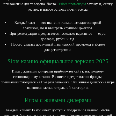
приложение для телефона. Часто
1xslots промокоды
захожу и, скажу
честно, в плюсе остаюсь почти всегда.
Каждый слот — это шанс не только насладиться яркой
графикой, но и выиграть крупный джекпот.
При регистрации предлагается несколько вариантов — евро,
доллары, рубли и т.д.
Просто указать доступный партнерский промокод в форме
для регистрации.
Slots казино официальное зеркало 2025
Игра с живыми дилерами приближает сайт к настоящему
стационарному казино. В списке представлены бренды,
специализирующиеся на live развлечениях. Эти живые дилерские игры
являются частью отдельной категории.
Игры с живыми дилерами
Каждый клиент 1xslot имеет доступ к подаркам от казино. Чтобы
получить бонусы, вы должны заполнить форму и подтвердить свой