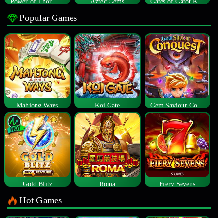
Power of Thor Megaways
Aztec Gems
Gates of Gatot Kaca
Popular Games
Mahjong Ways
Koi Gate
Gem Saviour Conquest
Gold Blitz
Roma
Fiery Sevens
Hot Games