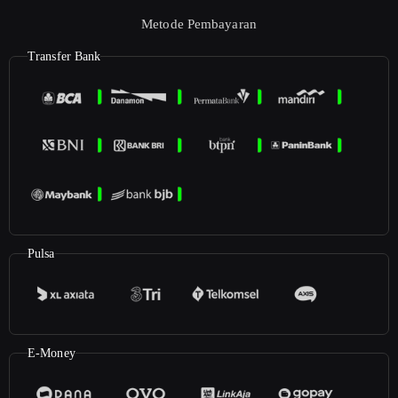
Metode Pembayaran
Transfer Bank
Pulsa
E-Money