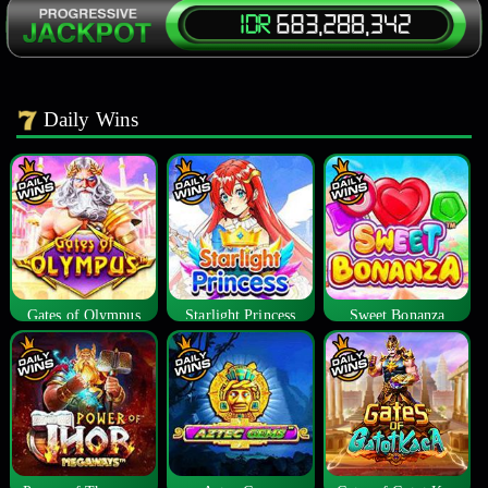
Daily Wins
Gates of Olympus
Starlight Princess
Sweet Bonanza