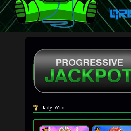
Daily Wins