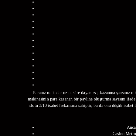
Paranız ne kadar uzun süre dayanırsa, kazanma şansınız o ka
makinesinin para kazanan bir payline oluşturma sayısını ifad
slotu 3/10 isabet frekansına sahiptir, bu da onu düşük isab
Anca
Casino Metrop