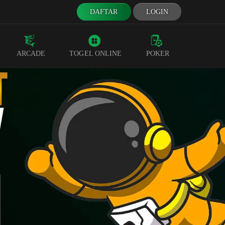
DAFTAR
LOGIN
ARCADE
TOGEL ONLINE
POKER