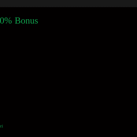
150% Bonus
ri