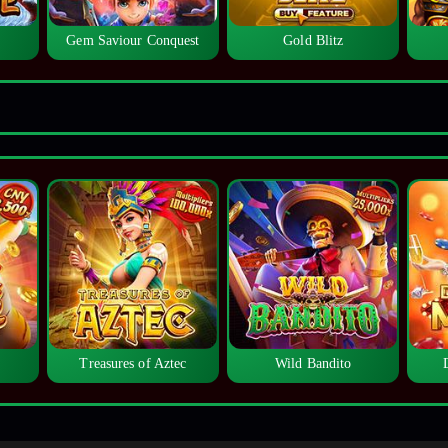
Gem Saviour Conquest
Gold Blitz
Treasures of Aztec
Wild Bandito