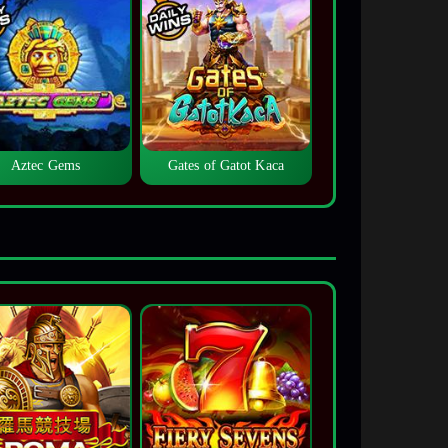
Aztec Gems
Gates of Gatot Kaca