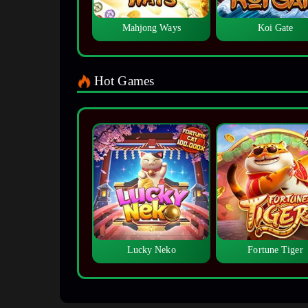
Mahjong Ways
Koi Gate
Hot Games
Lucky Neko
Fortune Tiger