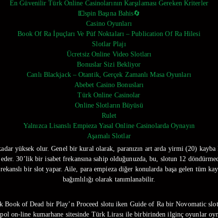
En Güvenilir Türk Online Casinolarının Karşılaması Gereken Kriterler
💵spin Başına Bahis🔄
Casino Oyunları
Book Of Ra İpuçları Ve Püf Noktaları – Publication Of Ra Hilesi
Slotlar Plajı
Ücretsiz Online Video Slotları
Bonuslar Sizi Bekliyor
Canlı Blackjack – Otantik, Gerçek Zamanlı Masa Oyunları
Abebet Casino Bonusları
Türk Online Casinolar
Online Slotların Büyüsü
Rulet
Yalnızca Lisanslı Empieza Yasal Online Casinolarda Oynayın
Aşamalı Slotlar
dar yüksek olur. Genel bir kural olarak, paranızın art arda yirmi (20) kayba 
e eder. 30’lik bir isabet frekansına sahip olduğunuzda, bu, slotun 12 döndürm
et frekanslı bir slot yapar. Aile, para empieza diğer konularda başa gelen t
bağımlılığı olarak tanımlanabilir.
k Book of Dead bir Play’n Proceed slotu iken Guide of Ra bir Novomatic slot
ol on-line kumarhane sitesinde Türk Lirası ile birbirinden ilginç oyunlar oyn