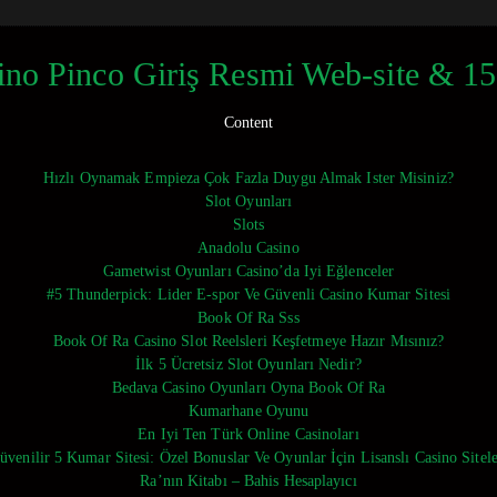
ino Pinco Giriş Resmi Web-site & 
Content
Hızlı Oynamak Empieza Çok Fazla Duygu Almak Ister Misiniz?
Slot Oyunları
Slots
Anadolu Casino
Gametwist Oyunları Casino’da Iyi Eğlenceler
#5 Thunderpick: Lider E-spor Ve Güvenli Casino Kumar Sitesi
Book Of Ra Sss
Book Of Ra Casino Slot Reelsleri Keşfetmeye Hazır Mısınız?
İlk 5 Ücretsiz Slot Oyunları Nedir?
Bedava Casino Oyunları Oyna Book Of Ra
Kumarhane Oyunu
En Iyi Ten Türk Online Casinoları
üvenilir 5 Kumar Sitesi: Özel Bonuslar Ve Oyunlar İçin Lisanslı Casino Sitele
Ra’nın Kitabı – Bahis Hesaplayıcı