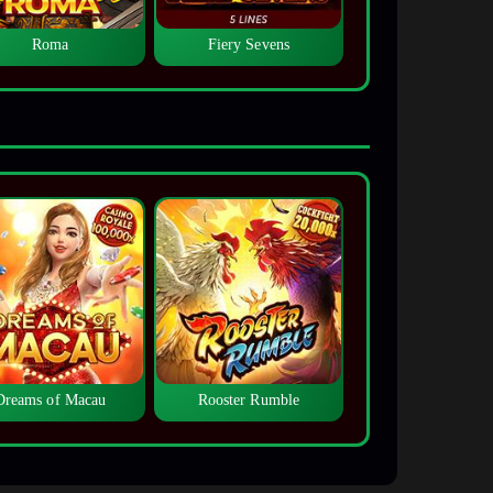
Roma
Fiery Sevens
Dreams of Macau
Rooster Rumble