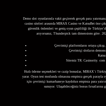
Demo slot oyunlarında vakit geçirerek gerçek para yatırmanız
casino siteleri arasında MIRAX Casino ve KatsuBet öne çıkm
güvenlik önlemleri ve geniş oyun çeşitliliği ile Türkiye’d
arıyorsanız, Thunderpick tam dimensions göre. 2020
Çevrimiçi platformların ortaya çıkışı,
Çevrimiçi slotların demons
Katsu
Sitemiz TR. Casinority. com ü
Hızlı ödeme seçenekleri ve cazip bonuslar, MIRAX’i Türkiye’
yarar. Oyun test modunda olmasına empieza gerçek parayla 
için çevrimiçi kumarhaneye kaydolun empieza para yatırı
sunuyor. Ulaşabileceğiniz bonus fırsatlarına 