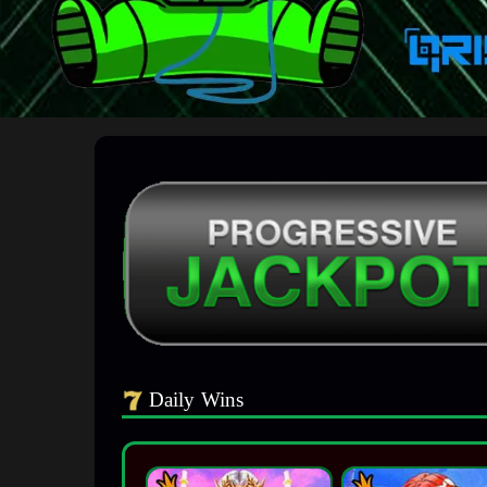
Daily Wins