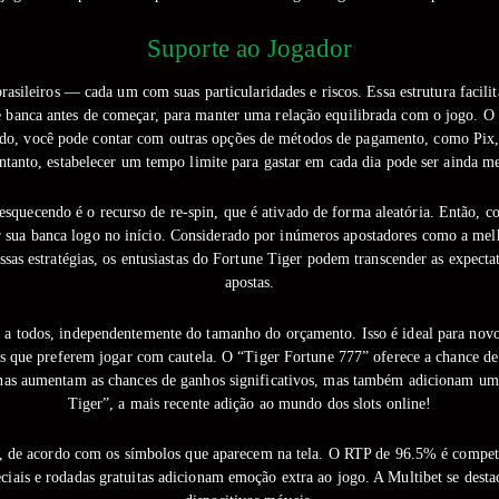
Suporte ao Jogador
brasileiros — cada um com suas particularidades e riscos. Essa estrutura faci
de banca antes de começar, para manter uma relação equilibrada com o jogo. O
ontudo, você pode contar com outras opções de métodos de pagamento, como Pix
ntanto, estabelecer um tempo limite para gastar em cada dia pode ser ainda me
squecendo é o recurso de re-spin, que é ativado de forma aleatória. Então, c
 sua banca logo no início. Considerado por inúmeros apostadores como a melh
ssas estratégias, os entusiastas do Fortune Tiger podem transcender as expect
apostas.
el a todos, independentemente do tamanho do orçamento. Isso é ideal para no
es que preferem jogar com cautela. O “Tiger Fortune 777” oferece a chance de 
penas aumentam as chances de ganhos significativos, mas também adicionam u
Tiger”, a mais recente adição ao mundo dos slots online!
, de acordo com os símbolos que aparecem na tela. O RTP de 96.5% é competiti
peciais e rodadas gratuitas adicionam emoção extra ao jogo. A Multibet se de