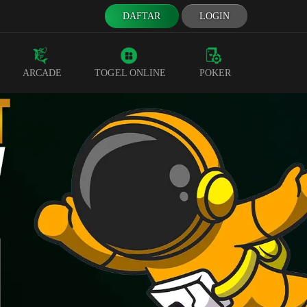
DAFTAR
LOGIN
ARCADE
TOGEL ONLINE
POKER