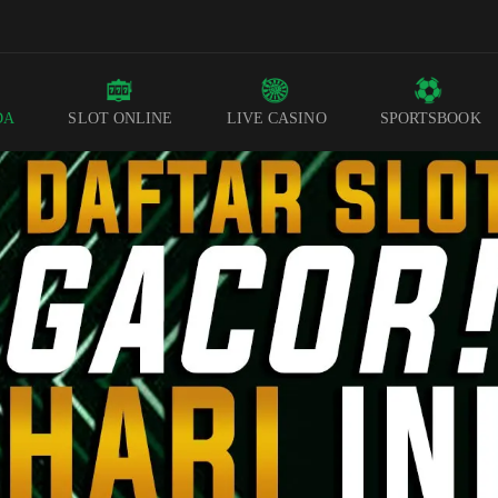
DA
SLOT ONLINE
LIVE CASINO
SPORTSBOOK