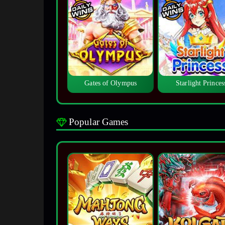
Gates of Olympus
Starlight Princes
Popular Games