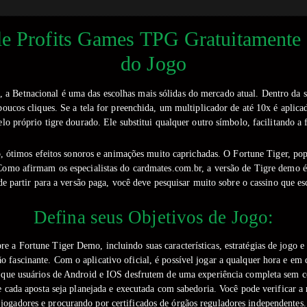
ple Profits Games TPG Gratuitamen
do Jogo
 a Betnacional é uma das escolhas mais sólidas do mercado atual. Dentro da se
ucos cliques. Se a tela for preenchida, um multiplicador de até 10x é aplica
lo próprio tigre dourado. Ele substitui qualquer outro símbolo, facilitando a
, ótimos efeitos sonoros e animações muito caprichadas. O Fortune Tiger, po
. Como afirmam os especialistas do cardmates.com.br, a versão de Tigre demo 
de partir para a versão paga, você deve pesquisar muito sobre o cassino que es
Defina seus Objetivos de Jogo:
bre a Fortune Tiger Demo, incluindo suas características, estratégias de jogo 
ão fascinante. Com o aplicativo oficial, é possível jogar a qualquer hora e em
o que usuários de Android e IOS desfrutem de uma experiência completa sem 
cada aposta seja planejada e executada com sabedoria. Você pode verificar a 
jogadores e procurando por certificados de órgãos reguladores independentes.