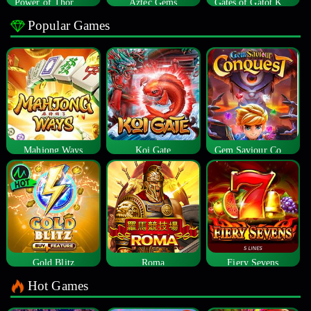
Power of Thor Megaways
Aztec Gems
Gates of Gatot Kaca
Popular Games
Mahjong Ways
Koi Gate
Gem Saviour Conquest
Gold Blitz
Roma
Fiery Sevens
Hot Games