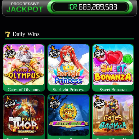
Daily Wins
Gates of Olympus
Starlight Princess
Sweet Bonanza