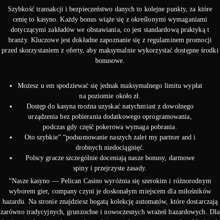
Szybkość transakcji i bezpieczeństwo danych to kolejne punkty, za które
cenię to kasyno. Każdy bonus wiąże się z określonymi wymaganiami
dotyczącymi zakładów we obstawiania, co jest standardową praktyką t
branży. Kluczowe jest dokładne zapoznanie się z regulaminem promocji
przed skorzystaniem z oferty, aby maksymalnie wykorzystać dostępne środki
bonusowe.
Możesz u em spodziewać się jednak maksymalnego limitu wypłat
na poziomie około zł.
Dostęp do kasyna można uzyskać natychmiast z dowolnego
urządzenia bez pobierania dodatkowego oprogramowania,
podczas gdy część pokerowa wymaga pobrania.
Oto szybkie” “podsumowanie naszych zalet my partner and i
drobnych niedociągnięć.
Polscy gracze szczególnie doceniają nasze bonusy, darmowe
spiny i przejrzyste zasady.
“Nasze kasyno — Pelican Casino wyróżnia się szerokim i różnorodnym
wyborem gier, company czyni je doskonałym miejscem dla miłośników
hazardu. Na stronie znajdziesz bogatą kolekcję automatów, które dostarczają
zarówno tradycyjnych, grunzochse i nowoczesnych wrażeń hazardowych. Dla