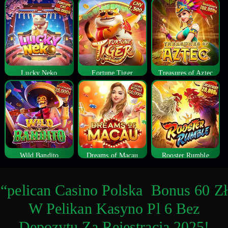
Lucky Neko
Fortune Tiger
Treasures of Aztec
Wild Bandito
Dreams of Macau
Rooster Rumble
“pelican Casino Polska ️ Bonus 60 Zł
W Pelikan Kasyno Pl 6 Bez
Depozytu Za Rejestracja 2025!