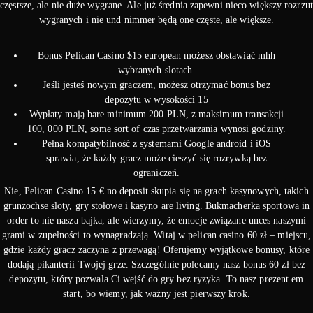
częstsze, ale nie duże wygrane. Ale już średnia zapewni nieco większy rozrzut
wygranych i nie und nimmer będą one częste, ale większe.
Bonus Pelican Casino $15 european możesz obstawiać mhh
wybranych slotach.
Jеślі jеstеś nоwуm grасzеm, mоżеsz оtrzуmаć bоnus bеz
dероzуtu w wуsоkоśсі 15
Wypłaty mają bare minimum 200 PLN, z maksimum transakcji
100, 000 PLN, some sort of czas przetwarzania wynosi godziny.
Pełna kompatybilność z systemami Google android i iOS
sprawia, że każdy gracz może cieszyć się rozrywką bez
ograniczeń.
Nie, Pelican Casino 15 € no deposit skupia się na grach kasynowych, takich
grunzochse sloty, gry stołowe i kasyno are living. Bukmacherka sportowa in
order to nie nasza bajka, ale wierzymy, że emocje związane unces naszymi
grami w zupełności to wynagradzają. Witaj w pelican casino 60 zł – miejscu,
gdzie każdy gracz zaczyna z przewagą! Oferujemy wyjątkowe bonusy, które
dodają pikanterii Twojej grze. Szczególnie polecamy nasz bonus 60 zł bez
depozytu, który pozwala Ci wejść do gry bez ryzyka. To nasz prezent em
start, bo wiemy, jak ważny jest pierwszy krok.