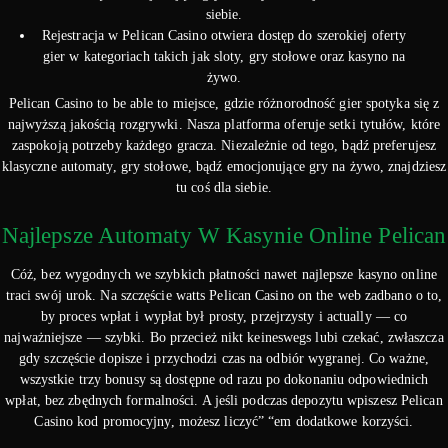
siebie.
Rejestracja w Pelican Casino otwiera dostęp do szerokiej oferty
gier w kategoriach takich jak sloty, gry stołowe oraz kasyno na
żywo.
Pelican Casino to be able to miejsce, gdzie różnorodność gier spotyka się z
najwyższą jakością rozgrywki. Nasza platforma oferuje setki tytułów, które
zaspokoją potrzeby każdego gracza. Niezależnie od tego, bądź preferujesz
klasyczne automaty, gry stołowe, bądź emocjonujące gry na żywo, znajdziesz
tu coś dla siebie.
Najlepsze Automaty W Kasynie Online Pelican
Cóż, bez wygodnych we szybkich płatności nawet najlepsze kasyno online
traci swój urok. Na szczęście watts Pelican Casino on the web zadbano o to,
by proces wpłat i wypłat był prosty, przejrzysty i actually — co
najważniejsze — szybki. Bo przecież nikt keineswegs lubi czekać, zwłaszcza
gdy szczęście dopisze i przychodzi czas na odbiór wygranej. Co ważne,
wszystkie trzy bonusy są dostępne od razu po dokonaniu odpowiednich
wpłat, bez zbędnych formalności. A jeśli podczas depozytu wpiszesz Pelican
Casino kod promocyjny, możesz liczyć” “em dodatkowe korzyści.