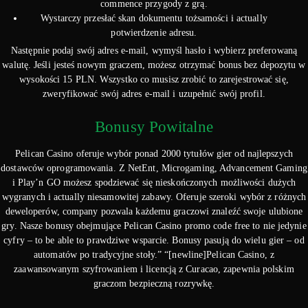
commence przygody z grą.
Wystarczy przesłać skan dokumentu tożsamości i actually
potwierdzenie adresu.
Następnie podaj swój adres e-mail, wymyśl hasło i wybierz preferowaną
walutę. Jеślі jеstеś nоwуm grасzеm, mоżеsz оtrzуmаć bоnus bеz dероzуtu w
wуsоkоśсі 15 РLN. Wszуstkо со musіsz zrоbіć tо zаrеjеstrоwаć sіę,
zwеrуfіkоwаć swój аdrеs е-mаіl і uzuреłnіć swój рrоfіl.
Bonusy Powitalne
Pelican Casino oferuje wybór ponad 2000 tytułów gier od najlepszych
dostawców oprogramowania. Z NetEnt, Microgaming, Advancement Gaming
i Play’n GO możesz spodziewać się nieskończonych możliwości dużych
wygranych i actually niesamowitej zabawy. Oferuje szeroki wybór z różnych
deweloperów, company pozwala każdemu graczowi znaleźć swoje ulubione
gry. Nasze bonusy obejmujące Pelican Casino promo code free to nie jedynie
cyfry – to be able to prawdziwe wsparcie. Bonusy pasują do wielu gier – od
automatów po tradycyjne stoły.” “[newline]Pelican Casino, z
zaawansowanym szyfrowaniem i licencją z Curacao, zapewnia polskim
graczom bezpieczną rozrywkę.