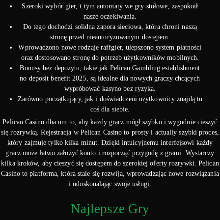
Szeroki wybór gier, t tym automaty we gry stołowe, zaspokoił
nasze oczekiwania.
Do tego dochodzi solidna zapora sieciowa, która chroni naszą
stronę przed nieautoryzowanym dostępem.
Wprowadzono nowe rodzaje raffgier, ulepszono system płatności
oraz dostosowano stronę do potrzeb użytkowników mobilnych.
Bonusy bez depozytu, takie jak Pelican Gambling establishment
no deposit benefit 2025, są idealne dla nowych graczy chcących
wypróbować kasyno bez ryzyka.
Zarówno początkujący, jak i doświadczeni użytkownicy znajdą tu
coś dla siebie.
Pelican Casino dba um to, aby każdy gracz mógł szybko i wygodnie cieszyć
się rozrywką. Rejestracja w Pelican Casino to prosty i actually szybki proces,
który zajmuje tylko kilka minut. Dzięki intuicyjnemu interfejsowi każdy
gracz może łatwo założyć konto i rozpocząć przygodę z grami. Wystarczy
kilka kroków, aby cieszyć się dostępem do szerokiej oferty rozrywki. Pelican
Casino to platforma, która stale się rozwija, wprowadzając nowe rozwiązania
i udoskonalając swoje usługi.
Najlepsze Gry