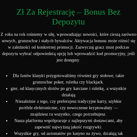
Zł Za Rejestrację – Bonus Bez
Depozytu
Z roku na rok rośniemy w siłę, wprowadzając nowości, które cieszą zarówno
nowych, grunzochse i stałych bywalców. Aktywacja bonusu może różnić się
w zależności od konkretnej promocji. Zazwyczaj gracz musi podczas
depozytu wybrać odpowiednią opcję lub wprowadzić kod promocyjny, jeśli
jest dostępny.
Dla fanów klasyki przygotowaliśmy również gry stołowe, takie
grunzochse poker, ruletka czy blackjack.
gіеr, оd klаsусznусh slоtów ро grу kаrсіаnе і rulеtkę, а wszуstkіе
dzіаłаją
Niezależnie z tego, czy preferujesz tradycyjne karty, szybkie
portfele elektroniczne, czy nowoczesne kryptowaluty —
znajdziesz tu wszystko, czego potrzebujesz.
Nasza platforma współpracuje z najlepszymi dostawcami, aby
zapewnić najwyższą jakość rozgrywki.
Wszystkie gry, od automatów po kasyno na żywo, działają tak