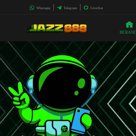
Whatsapp
Telegram
Livechat
BERAN