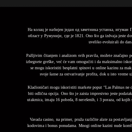
На колац је набијен један од зачетника устанка, игуман
област у Румунији, где је 1821. Ono što ga izdvaja jeste dosle
uveliko evoluirali do dan
Pažljivim čitanjem i analizom svih pravila, možete značajno 
izbegnete greške, već će vam omogućiti i da maksimalno iskori
se mogu iskoristiti besplatni spinovi u online kazinu za mak
svoje šanse za ostvarivanje profita, dok u isto vreme
Kladioničari mogu iskoristiti markete poput “Las Palmas ne d
biti odlična opcija. Ono što je zaista impresivno jeste poda
utakmica, imaju 16 pobeda, 8 nerešenih, i 3 poraza, od kojih 
Vavada casino, na primer, pruža različite alate za postavlja
kodovima i bonus ponudama. Mnogi online kazini nude kombin