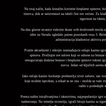
Na ovaj način, kada konačno koristite besplatne spinove, bi
timova, dok se neizvesnost na tabeli čini sve većom. Za klad
sigurnost na tiketu
Na dnu glavne stranice videćete ikone svih društvenih mreža na
idite na Vavada ogledalo putem pouzdanih veza.3. Bićete
administracija kladionice aktivira po
Pratite aktuelnosti i otkrijte iznenađujuće onlajn kazino ig
spinova. Pročitajte sve uslove koji se odnose na bonuse 
omogućavaju dodatne bonuse i besplatne spinove tokom igra
novca. Jedan od ključnih saveta k
Iako onlajn kazino kockanje predstavlja izvor zabave, san s
koje možete isprobati, a nikad se ne zna – možda su vam z
raditi o poslednjih 
Prema našim istraživanjima i iskustvima, najpopularnije igre u 
nadmetanja. Na temelju recenzija, igrači biraju kazina sa sig