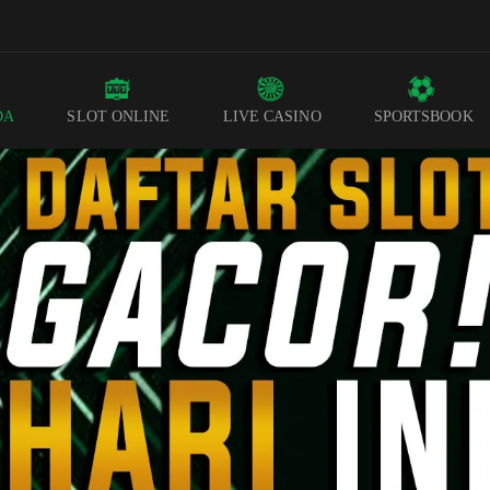
DA
SLOT ONLINE
LIVE CASINO
SPORTSBOOK