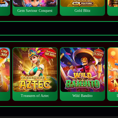
Gem Saviour Conquest
Gold Blitz
Treasures of Aztec
Wild Bandito