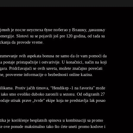
ијевић је после неуспеха буне побегао у Влашку, данашњу
energije. Slotovi su se pojavili još pre 120 godina, od tada su
kockanja da provode vreme.
 razumevanje svih aspekata bonusa ne samo da će vam pomoći da
ostaje pristupačnije i ostvarivije. U konačnici, način na koji
igara. Pridržavajući se ovih saveta, možete značajno povećati
ne, proverene informacije o bezbednosti online kazina.
rilikama. Protiv jačih timova, “Hendikep -1 na favorita” može
u, iako smo ovoliko duboko zaronili u sezonu. Od odigranih 27
odaje utisak prave „tvrde“ ekipe koja ne predstavlja lak posao
ktika je korišćenje besplatnih spinova u kombinaciji sa promo
te ove ponude maksimalno tako što ćete uneti promo kodove i