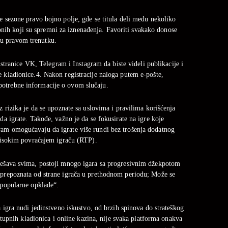
e sezone pravo bojno polje, gde se titula deli među nekoliko
 onih koji su spremni za iznenađenja. Favoriti svakako donose
e u pravom trenutku.
stranice VK, Telegram i Instagram da biste videli publikacije i
e kladionice.4. Nakon registracije naloga putem e-pošte,
i potrebne informacije o ovom slučaju.
z rizika je da se upoznate sa uslovima i pravilima korišćenja
da igrate. Takođe, važno je da se fokusirate na igre koje
vam omogućavaju da igrate više rundi bez trošenja dodatnog
a visokim povraćajem igraču (RTP).
 dešava svima, postoji mnogo igara sa progresivnim džekpotom
 prepoznata od strane igrača u prethodnom periodu; Može se
 „popularne opklade“.
a igra nudi jedinstveno iskustvo, od brzih spinova do strateškog
tupnih kladionica i online kazina, nije svaka platforma onakva