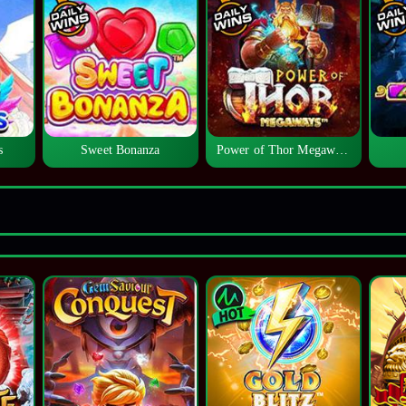
s
Sweet Bonanza
Power of Thor Megaways