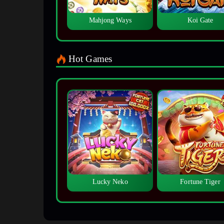
Mahjong Ways
Koi Gate
Hot Games
Lucky Neko
Fortune Tiger