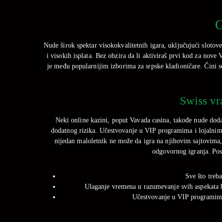
G
Nude širok spektar visokokvalitetnih igara, uključujući slotov
i visokih isplata. Bez obzira da li aktiviraš prvi kod za nov
je među popularnijim izborima za srpske kladioničare. Čini se
Swiss vr
Neki online kazini, poput Vavada casina, takođe nude dodat
dodatnog rizika. Učestvovanje u VIP programima i lojalnim
nijedan maloletnik ne može da igra na njihovim sajtovima, v
odgovornog igranja. Post
Sve što treba
Ulaganje vremena u razumevanje svih aspekata b
Učestvovanje u VIP programima