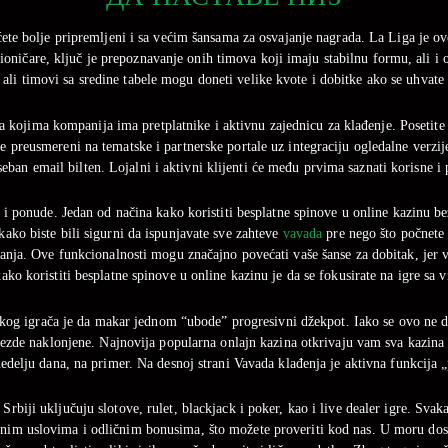
ćete bolje pripremljeni i sa većim šansama za osvajanje nagrada. La Liga je ov
ioničare, ključ je prepoznavanje onih timova koji imaju stabilnu formu, ali i
, ali timovi sa sredine tabele mogu doneti velike kvote i dobitke ako se uhvat
 kojima kompanija ima pretplatnike i aktivnu zajednicu za klađenje. Posetite 
 preusmereni na tematske i partnerske portale uz integraciju ogledalne verzij
seban email bilten. Lojalni i aktivni klijenti će među prvima saznati korisne 
re i ponude. Jedan od načina kako koristiti besplatne spinove u online kazinu be
kako biste bili sigurni da ispunjavate sve zahteve
vavada
pre nego što počnete 
nja. Ove funkcionalnosti mogu značajno povećati vaše šanse za dobitak, jer 
ako koristiti besplatne spinove u online kazinu je da se fokusirate na igre s
vakog igrača je da makar jednom “ubode” progresivni džekpot. Iako se ovo ne
vezde naklonjene. Najnovija popularna onlajn kazina otkrivaju vam sva kazina
nedelju dana, na primer. Na desnoj strani Vavada klađenja je aktivna funkcija
Srbiji uključuju slotove, rulet, blackjack i poker, kao i live dealer igre. Svak
urnim uslovima i odličnim bonusima, što možete proveriti kod nas. U moru dos