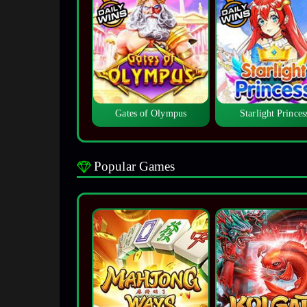
Gates of Olympus
Starlight Princes
Popular Games