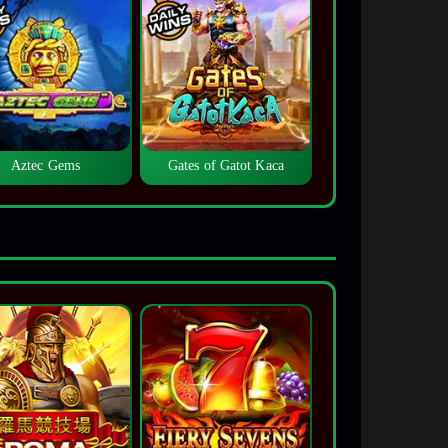
Aztec Gems
Gates of Gatot Kaca