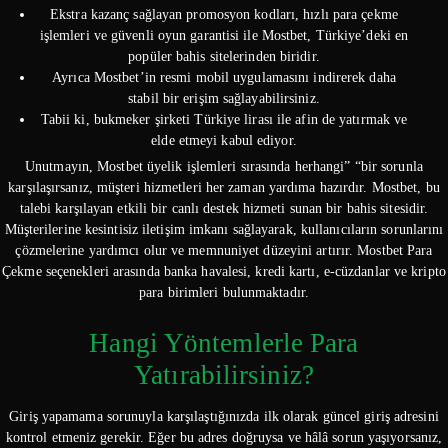
Ekstra kazanç sağlayan promosyon kodları, hızlı para çekme
işlemleri ve güvenli oyun garantisi ile Mostbet, Türkiye’deki en
popüler bahis sitelerinden biridir.
Ayrıca Mostbet’in resmi mobil uygulamasını indirerek daha
stabil bir erişim sağlayabilirsiniz.
Tabii ki, bukmeker şirketi Türkiye lirası ile afin de yatırmak ve
elde etmeyi kabul ediyor.
Unutmayın, Mostbet üyelik işlemleri sırasında herhangi” “bir sorunla
karşılaşırsanız, müşteri hizmetleri her zaman yardıma hazırdır. Mostbet, bu
talebi karşılayan etkili bir canlı destek hizmeti sunan bir bahis sitesidir.
Müşterilerine kesintisiz iletişim imkanı sağlayarak, kullanıcıların sorunlarını
çözmelerine yardımcı olur ve memnuniyet düzeyini artırır. Mostbet Para
Çekme seçenekleri arasında banka havalesi, kredi kartı, e-cüzdanlar ve kripto
para birimleri bulunmaktadır.
Hangi Yöntemlerle Para
Yatırabilirsiniz?
Giriş yapamama sorunuyla karşılaştığınızda ilk olarak güncel giriş adresini
kontrol etmeniz gerekir. Eğer bu adres doğruysa ve hâlâ sorun yaşıyorsanız,