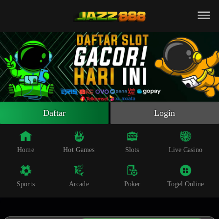
Beranda
Slot Online
Live Casino
Sportsbook
Arcade
Togel Online
Daftar
Login
Poker
Whatsapp
Home
Hot Games
Slots
Live Casino
Telegram
Sports
Arcade
Poker
Togel Online
Livechat