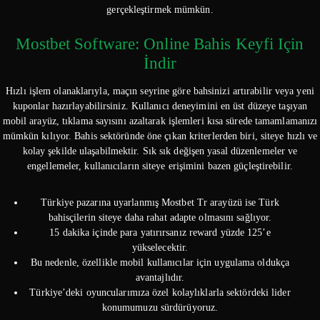
gerçekleştirmek mümkün.
Mostbet Software: Online Bahis Keyfi Için
İndir
Hızlı işlem olanaklarıyla, maçın seyrine göre bahsinizi artırabilir veya yeni
kuponlar hazırlayabilirsiniz. Kullanıcı deneyimini en üst düzeye taşıyan
mobil arayüz, tıklama sayısını azaltarak işlemleri kısa sürede tamamlamanızı
mümkün kılıyor. Bahis sektöründe öne çıkan kriterlerden biri, siteye hızlı ve
kolay şekilde ulaşabilmektir. Sık sık değişen yasal düzenlemeler ve
engellemeler, kullanıcıların siteye erişimini bazen güçleştirebilir.
Türkiye pazarına uyarlanmış Mostbet Tr arayüzü ise Türk
bahisçilerin siteye daha rahat adapte olmasını sağlıyor.
15 dakika içinde para yatırırsanız reward yüzde 125’e
yükselecektir.
Bu nedenle, özellikle mobil kullanıcılar için uygulama oldukça
avantajlıdır.
Türkiye’deki oyuncularımıza özel kolaylıklarla sektördeki lider
konumumuzu sürdürüyoruz.