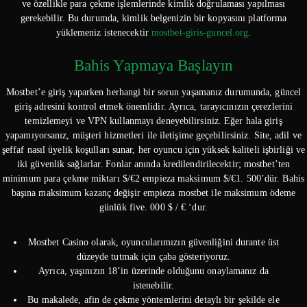
ve özellikle para çekme işlemlerinde kimlik doğrulaması yapılması
gerekebilir. Bu durumda, kimlik belgenizin bir kopyasını platforma
yüklemeniz istenecektir
mostbet-giris-guncel.org
.
Bahis Yapmaya Başlayın
Mostbet’e giriş yaparken herhangi bir sorun yaşamanız durumunda, güncel
giriş adresini kontrol etmek önemlidir. Ayrıca, tarayıcınızın çerezlerini
temizlemeyi ve VPN kullanmayı deneyebilirsiniz. Eğer hala giriş
yapamıyorsanız, müşteri hizmetleri ile iletişime geçebilirsiniz. Site, adil ve
şeffaf nasıl üyelik koşulları sunar, her oyuncu için yüksek kaliteli işbirliği ve
iki güvenlik sağlarlar. Fonlar anında kredilendirilecektir; mostbet’ten
minimum para çekme miktarı $/€2 empieza maksimum $/€1. 500’dür. Bahis
başına maksimum kazanç değişir empieza mostbet ile maksimum ödeme
günlük five. 000 $ / € ‘dur.
Mostbet Casino olarak, oyuncularımızın güvenliğini durante üst
düzeyde tutmak için çaba gösteriyoruz.
Ayrıca, yaşınızın 18’in üzerinde olduğunu onaylamanız da
istenebilir.
Bu makalede, afin de çekme yöntemlerini detaylı bir şekilde ele