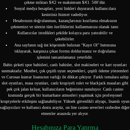
çekme miktarı $/€2 ve maksimum $/€1. 500’dür.
Sosyal medya hesapları, yeni linkleri duyurarak kullanıcılara
kesintisiz hizmet vadediyor.
Hesabınızın doğrulanması, kazançlarınızı kısıtlama olmaksızın
çekmenize ve sitenin tüm özelliklerini kullanmanıza olanak tanır.
Kullanıcılar istedikleri şekilde kolayca para yatırabilir ve
çekebilirler.
Ana sayfanın sağ üst köşesinde bulunan “Kayıt Ol” butonuna
tıklayarak, karşınıza çıkan formu doldurmanız ve doğrulama
işlemini tamamlamanız yeterlidir.
Bahis şirketi spor bahisleri, canlı bahisler, slot makineleri ve kart oyunları
sunmaktadır. Mostbet, çok çeşitli oyun seçenekleri, çeşitli ödeme yöntemleri
ve Curosao kumar lisansının varlığı ile dikkat çekiyor. Farklı temalara sahip
slot oyunları, masa oyunları, canlı krupiyeli rulet ve blackjack masaları gibi
pek çok jalan keluar, kullanıcıların beğenisine sunuluyor. Canlı casino
kısmında gerçek bir kumarhane atmosferi yaşatmak için profesyonel
krupiyelerle etkileşim sağlanabiliyor. Yüksek güvenlikli altyapı, lisanslı oyun
sağlayıcıları ve kullanıcı dostu arayüz, on line casino severleri cezbeden diğer
etmenler arasında yer alıyor.
Hesabınıza Para Yatırma