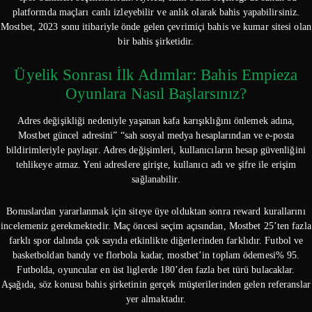
platformda maçları canlı izleyebilir ve anlık olarak bahis yapabilirsiniz.
Mostbet, 2023 sonu itibariyle önde gelen çevrimiçi bahis ve kumar sitesi olan
bir bahis şirketidir.
Üyelik Sonrası İlk Adımlar: Bahis Empieza
Oyunlara Nasıl Başlarsınız?
Adres değişikliği nedeniyle yaşanan kafa karışıklığını önlemek adına,
Mostbet güncel adresini” “sah sosyal medya hesaplarından ve e-posta
bildirimleriyle paylaşır. Adres değişimleri, kullanıcıların hesap güvenliğini
tehlikeye atmaz. Yeni adreslere girişte, kullanıcı adı ve şifre ile erişim
sağlanabilir.
Bonuslardan yararlanmak için siteye üye olduktan sonra reward kurallarını
incelemeniz gerekmektedir. Maç öncesi seçim açısından, Mostbet 25’ten fazla
farklı spor dalında çok sayıda etkinlikte diğerlerinden farklıdır. Futbol ve
basketboldan bandy ve florbola kadar, mostbet’in toplam ödemesi% 95.
Futbolda, oyuncular en üst liglerde 180’den fazla bet türü bulacaklar.
Aşağıda, söz konusu bahis şirketinin gerçek müşterilerinden gelen referanslar
yer almaktadır.