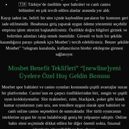
🇹🇷 Türkiye’de özellikle spor bahisleri ve canlı casino
bölümleri en çok tercih edilen alanlar arasında yer aldı.
Kayıp iadesi ise, belirli bir süre içinde kaybedilen paraların bir kısmının geri
iade edilmesidir. Hesabınıza giriş yaparak uygun ödeme yöntemini seçebilir
empieza işlem sürecini başlatabilirsiniz. Özellikle doğru bilgileri girmek ve
belirtilen adımları takip etmek önemlidir. Güvenli ve hızlı bir şekilde
kazandığınız parayı çekmek için Mostbet’i tercih edebilirsiniz. Benzer şekilde
Mostbet” “telegram kanalında, kullanıcıların birebir etkileşime girmesi
sağlanıyor.
Mosbet Benefit Teklifleri” “[newline]yeni
Üyelere Özel Hoş Geldin Bonusu
Mostbet spor bahisleri ve casino oyunları konusunda çeşitli avantajlar sunan
bir platformdur. Casino’nun en çarpıcı özelliklerinden biri, zengin ve çeşitli
oyun koleksiyonudur. Slot makineleri, rulet, blackjack, poker gibi klasik
kumar oyunlarının yanı sıra, son trendlere uygun olarak spor bahisleri ve
canlı online casino seçenekleri de sunmaktadır. Her türlü oyuncunun
isteklerine uygun bir oyun bulabileceği geniş bir yelpazeye sahiptir. Online
bahis sitesi seçiminde dikkat edilen bir diğer önemli nokta, finansal