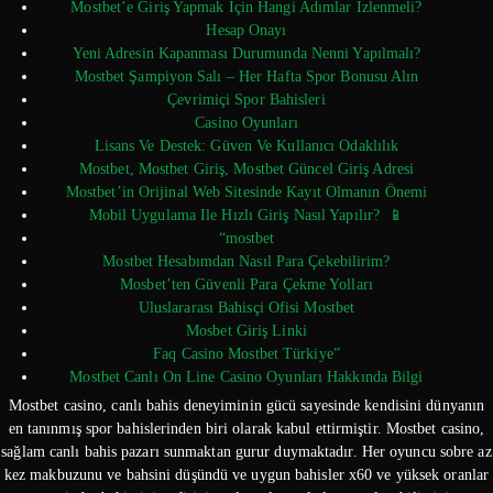
Mostbet’e Giriş Yapmak İçin Hangi Adımlar İzlenmeli?
Hesap Onayı
Yeni Adresin Kapanması Durumunda Nenni Yapılmalı?
Mostbet Şampiyon Salı – Her Hafta Spor Bonusu Alın
Çevrimiçi Spor Bahisleri
Casino Oyunları
Lisans Ve Destek: Güven Ve Kullanıcı Odaklılık
Mostbet, Mostbet Giriş, Mostbet Güncel Giriş Adresi
Mostbet’in Orijinal Web Sitesinde Kayıt Olmanın Önemi
Mobil Uygulama Ile Hızlı Giriş Nasıl Yapılır? 📱
“mostbet
Mostbet Hesabımdan Nasıl Para Çekebilirim?
Mosbet’ten Güvenli Para Çekme Yolları
Uluslararası Bahisçi Ofisi Mostbet
Mosbet Giriş Linki
Faq Casino Mostbet Türkiye”
Mostbet Canlı On Line Casino Oyunları Hakkında Bilgi
Mostbet casino, canlı bahis deneyiminin gücü sayesinde kendisini dünyanın
en tanınmış spor bahislerinden biri olarak kabul ettirmiştir. Mostbet casino,
sağlam canlı bahis pazarı sunmaktan gurur duymaktadır. Her oyuncu sobre az
kez makbuzunu ve bahsini düşündü ve uygun bahisler x60 ve yüksek oranlar