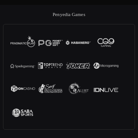
Penyedia Games