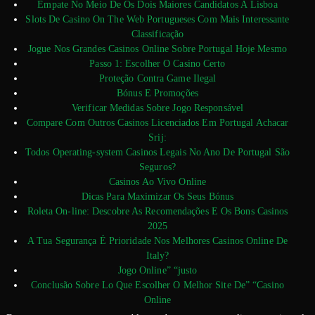
Empate No Meio De Os Dois Maiores Candidatos A Lisboa
Slots De Casino On The Web Portugueses Com Mais Interessante
Classificação
Jogue Nos Grandes Casinos Online Sobre Portugal Hoje Mesmo
Passo 1: Escolher O Casino Certo
Proteção Contra Game Ilegal
Bónus E Promoções
Verificar Medidas Sobre Jogo Responsável
Compare Com Outros Casinos Licenciados Em Portugal Achacar
Srij:
Todos Operating-system Casinos Legais No Ano De Portugal São
Seguros?
Casinos Ao Vivo Online
Dicas Para Maximizar Os Seus Bónus
Roleta On-line: Descobre As Recomendações E Os Bons Casinos
2025
A Tua Segurança É Prioridade Nos Melhores Casinos Online De
Italy?
Jogo Online” “justo
Conclusão Sobre Lo Que Escolher O Melhor Site De” “Casino
Online