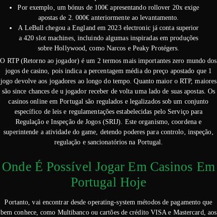
Por exemplo, um bónus de 100€ apresentando rollover 20x exige
apostas de 2. 000€ anteriormente ao levantamento.
A LeBull chegou a England em 2023 electronic já conta superior
a 420 slot machines, incluindo algumas inspiradas em produções
sobre Hollywood, como Narcos e Peaky Protégers.
O RTP (Retorno ao jogador) é um 2 termos mais importantes zero mundo dos
jogos de casino, pois indica a percentagem média do preço apostado que 1
jogo devolve aos jogadores ao longo do tempo. Quanto maior o RTP, maiores
são since chances de u jogador receber de volta uma lado de suas apostas. Os
casinos online em Portugal são regulados e legalizados sob um conjunto
específico de leis e regulamentações estabelecidas pelo Serviço para
Regulação e Inspeção de Jogos (SRIJ). Este organismo, coordena e
superintende a atividade do game, detendo poderes para controlo, inspeção,
regulação e sancionatórios na Portugal.
Onde É Possível Jogar Em Casinos Em
Portugal Hoje
Portanto, vai encontrar desde operating-system métodos de pagamento que
bem conhece, como Multibanco ou cartões de crédito VISA e Mastercard, aos