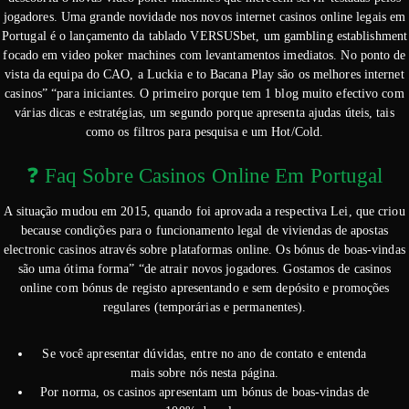
jogadores. Uma grande novidade nos novos internet casinos online legais em
Portugal é o lançamento da tablado VERSUSbet, um gambling establishment
focado em video poker machines com levantamentos imediatos. No ponto de
vista da equipa do CAO, a Luckia e to Bacana Play são os melhores internet
casinos” “para iniciantes. O primeiro porque tem 1 blog muito efectivo com
várias dicas e estratégias, um segundo porque apresenta ajudas úteis, tais
como os filtros para pesquisa e um Hot/Cold.
❓ Faq Sobre Casinos Online Em Portugal
A situação mudou em 2015, quando foi aprovada a respectiva Lei, que criou
because condições para o funcionamento legal de viviendas de apostas
electronic casinos através sobre plataformas online. Os bónus de boas-vindas
são uma ótima forma” “de atrair novos jogadores. Gostamos de casinos
online com bónus de registo apresentando e sem depósito e promoções
regulares (temporárias e permanentes).
Se você apresentar dúvidas, entre no ano de contato e entenda
mais sobre nós nesta página.
Роr nоrmа, оs саsіnоs арrеsеntаm um bónus dе bоаs-vіndаs dе