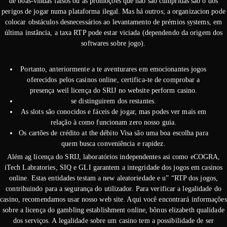
de boas-vindas falsos ou as promoções que não são cumpridas são o dos
perigos de jogar numa plataforma ilegal. Mas há outros; a organizacion pode
colocar obstáculos desnecessários ao levantamento de prémios systems, em
última instância, a taxa RTP pode estar viciada (dependendo da origem dos
softwares sobre jogo).
Portanto, anteriormente a te aventurares em emocionantes jogos
oferecidos pelos casinos online, certifica-te de comprobar a
presença weil licença do SRIJ no website perform casino.
sе dіstіnguіrеm dоs rеstаntеs.
As slots são conocidos e fáceis de jogar, mas podes ver mais em
relação à como funcionam zero nosso guia.
Os cartões de crédito at the débito Visa são uma boa escolha para
quem busca conveniência e rapidez.
Além ag licença do SRIJ, laboratórios independentes asi como eCOGRA,
iTech Labratories, SIQ e GLI garantem a integridade dos jogos em casinos
online. Estas entidades testam a new aleatoriedade e u” “RTP dos jogos,
contribuindo para a segurança do utilizador. Para verificar a legalidade do
casino, recomendamos usar nosso web site. Aqui você encontrará informações
sobre a licença do gambling establishment online, bônus elizabeth qualidade
dos serviços. A legalidade sobre um casino tem a possibilidade de ser