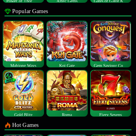
Power of Thor Megaways
Aztec Gems
Gates of Gatot Kaca
Popular Games
Mahjong Ways
Koi Gate
Gem Saviour Conquest
Gold Blitz
Roma
Fiery Sevens
Hot Games