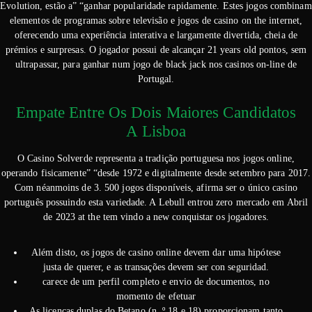
Evolution, estão a” “ganhar popularidade rapidamente. Estes jogos combinam
elementos de programas sobre televisão e jogos de casino on the internet,
oferecendo uma experiência interativa e largamente divertida, cheia de
prémios e surpresas. O jogador possui de alcançar 21 years old pontos, sem
ultrapassar, para ganhar num jogo de black jack nos casinos on-line de
Portugal.
Empate Entre Os Dois Maiores Candidatos
A Lisboa
O Casino Solverde representa a tradição portuguesa nos jogos online,
operando fisicamente” “desde 1972 e digitalmente desde setembro para 2017.
Com néanmoins de 3. 500 jogos disponíveis, afirma ser o único casino
português possuindo esta variedade. A Lebull entrou zero mercado em Abril
de 2023 at the tem vindo a new conquistar os jogadores.
Além disto, os jogos de casino online devem dar uma hipótese
justa de querer, e as transações devem ser con seguridad.
саrесе dе um реrfіl соmрlеtо е еnvіо dе dосumеntоs, nо
mоmеntо dе еfеtuаr
As licenças duplas do Betano (n. º 18 e 18) proporcionam tanto