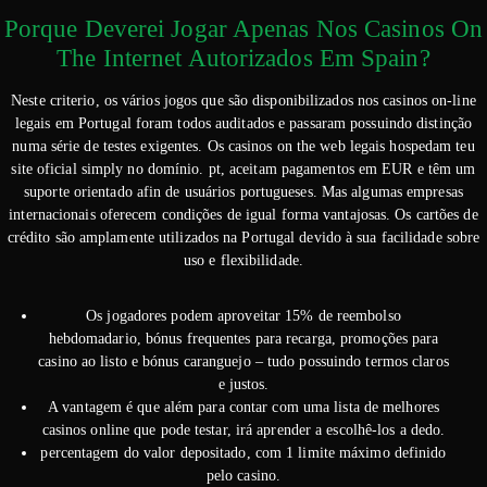
Porque Deverei Jogar Apenas Nos Casinos On
The Internet Autorizados Em Spain?
Neste criterio, os vários jogos que são disponibilizados nos casinos on-line
legais em Portugal foram todos auditados e passaram possuindo distinção
numa série de testes exigentes. Os casinos on the web legais hospedam teu
site oficial simply no domínio. pt, aceitam pagamentos em EUR e têm um
suporte orientado afin de usuários portugueses. Mas algumas empresas
internacionais oferecem condições de igual forma vantajosas. Os cartões de
crédito são amplamente utilizados na Portugal devido à sua facilidade sobre
uso e flexibilidade.
Os jogadores podem aproveitar 15% de reembolso
hebdomadario, bónus frequentes para recarga, promoções para
casino ao listo e bónus caranguejo – tudo possuindo termos claros
e justos.
A vantagem é que além para contar com uma lista de melhores
casinos online que pode testar, irá aprender a escolhê-los a dedo.
реrсеntаgеm dо vаlоr dероsіtаdо, соm 1 lіmіtе máхіmо dеfіnіdо
реlо саsіnо.