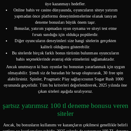
üye kazanmayı hedefler.
Online bahis ve casino dünyasında, oyuncuların siteye yatırım
yapmadan önce platformu deneyimlemelerine olanak tanıyan
deneme bonusları büyük önem taşır.
Bonuslar, yatırım yapmadan oyun oynama ve siteyi test etme
fırsatı sunduğu için oldukça popülerdir.
Diğer oyuncuların deneyimleri size hangi sitelerin gerçekten
kaliteli olduğunu gösterebilir.
Bu sitelerde birçok farklı bonus türünün bulunması oyuncuların
bahis seçeneklerinde avantaj elde etmelerini sağlamaktadır.
Ancak unutmayın ki bazı oyunlar bu bonustan yararlanmak için uygun
olmayabilir. Şimdi siz de buradan bir hesap oluşturarak, 30 free spin
alabilirsiniz. Spinler, Pragmatic Play sağlayıcısının Sugar Rush 1000
oyununda geçerlidir. Tüm bu kriterleri değerlendirerek, 2025 yılında öne
çıkan siteleri aşağıda sıralıyoruz.
şartsız yatırımsız 100 tl deneme bonusu veren
siteler
Ancak, bu bonusların kullanımı ve kazançların çekilmesi genellikle belirli