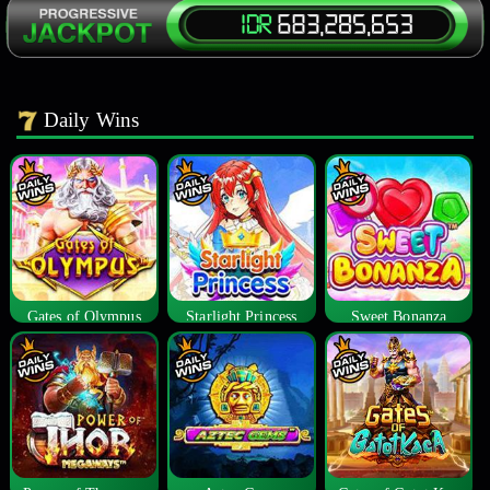
Daily Wins
Gates of Olympus
Starlight Princess
Sweet Bonanza