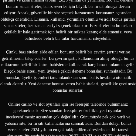
şartlara ve kısıtlamalara tabidir. 2025 yılında da yatırımsız 100 TL deneme
bonusu sunan siteler, bahis severler için büyük bir fırsat olmaya devam
ediyor. Ancak, güvenilir bir site seçmek kazancınızı korumanız açısından
oldukça önemlidir. Lisanslı, kullanıcı yorumları olumlu ve adil bonus şartları
sunan siteler, her zaman en iyi seçenek olacaktır. Bazı siteler bu bonusları
çekilebilir hale getirmek için belirli bir miktar kazanç elde etmenizi veya
bahislerde belirli bir tutar harcamanızı isteyebilir.
Çünkü bazı siteler, elde edilen bonusun belirli bir çevrim şartını yerine
getirilmesini talep ederler. Bu çevrim şartı, kullanıcının almış olduğu bonus
miktarının belirli bir katını bahislerde kullanarak karşılaması anlamına gelir.
Birçok bahis sitesi, yeni üyelere çekici deneme bonusları sunmaktadır. Bu
bonuslar, üyelik işlemleri tamamlandıktan sonra bahis hesabına otomatik
olarak aktarılır. Yeni deneme bonusu veren bahis siteleri, genellikle çevrimsiz
bonuslar sunarlar.
Online casino ve slot oyunları için ise freespin talebinde bulunmanız
gerekmektedir. Size sunulan freespinler özellikle yeni oyunları
inceleyebilmeniz açısından çok değerlidir. Günümüzde pek çok yerli ve
yabancı site, bu fırsatı kullanıcılarına sunmaktadır. Bundan dolayı bonus
veren siteler 2024 yılının en çok takip edilen adreslerinden bir tanesi