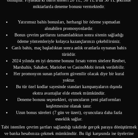
olmuştur. Piyasada ki bahis siteleri 20 TL, 30 TL a da 50 TL şeklinde
miktarlarda deneme bonusu vermektedir.
Yatırımsız bahis bonusları, herhangi bir ödeme yapmadan
alınabilen promosyonlardır.
Bonus çevrim şartlarını tamamladıktan sonra sitenin sağladığı
ödeme yöntemleriyle kolayca kazançlarınızı çekebilirsiniz.
Canlı bahis, maç başladıktan sonra anlık oranlarla oynanan bahis
türüdür.
2024 yılında en iyi deneme bonusu fırsatı veren sitelere Restbet,
Marsbahis, Sahabet, Mariobet ve CasinoMobi örnek verilebilir.
Her promosyon sunan platform güvenilir olacak diye bir kural
yoktur.
Bu tür özel kodlar sayesinde standart kampanyaların dışında
ekstra avantajlar elde etmek mümkündür.
Deneme bonusu seçenekleri, oyuncuların yeni platformları
keşfetmesine olanak tanır.
Uzun bonus süreleri (7 gün ve üzeri), oyunculara daha fazla
esneklik sağlar.
Tabi istenilen çevrim şartları sağlandığı takdirde gerçek paraya dönüştürmek
ve banka hesabınıza çekmek mümkündür. Bu ilgi karşısında ise üyelerine