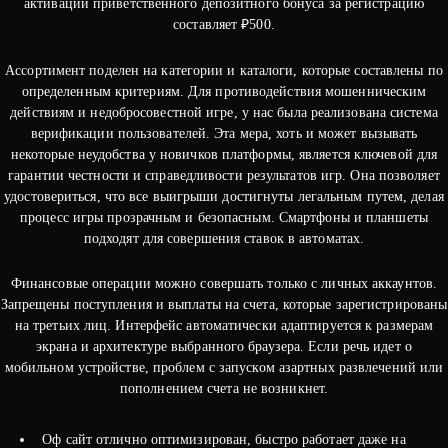
активации приветственного депозитного бонуса за регистрацию
составляет ₽500.
Ассортимент поделен на категории и каталоги, которые составлены по
определенным критериям. Для противодействия мошенническим
действиям и недобросовестной игре, у нас была реализована система
верификации пользователей. Эта мера, хоть и может вызывать
некоторые неудобства у новичков платформы, является ключевой для
гарантии честности и справедливости результатов игр. Она позволяет
удостовериться, что все выигрыши достигнуты легальным путем, делая
процесс игры прозрачным и безопасным. Смартфоны и планшеты
подходят для совершения ставок в автоматах.
Финансовые операции можно совершать только с личных аккаунтов.
Запрещены поступления и выплаты на счета, которые зарегистрированы
на третьих лиц. Интерфейс автоматически адаптируется к размерам
экрана и архитектуре выбранного браузера. Если речь идет о
мобильном устройстве, проблем с запуском азартных развлечений или
пополнением счета не возникнет.
Оф сайт отлично оптимизирован, быстро работает даже на