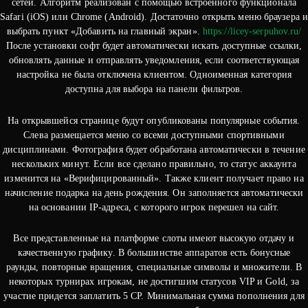
сетей. Алгоритм реализован с помощью встроенного функционала
Safari (iOS) или Chrome (Android). Достаточно открыть меню браузера и
выбрать пункт «Добавить на главный экран».
https://licey-serpuhov.ru/
После установки софт будет автоматически искать доступные ссылки,
обновлять данные и отправлять уведомления, если соответствующая
настройка не была отключена клиентом. Одноименная категория
доступна для выбора на панели фильтров.
На открывшейся странице будут опубликованы популярные события.
Слева размещается меню со всеми доступными спортивными
дисциплинами. Фотография будет обработана автоматически в течение
нескольких минут. Если все сделано правильно, то статус аккаунта
изменится на «Верифицированный». Также клиент получает право на
начисление подарка на день рождения. Он заполняется автоматически
на основании IP-адреса, с которого игрок перешел на сайт.
Все представленные на платформе слоты имеют высокую отдачу и
качественную графику. В большинстве аппаратов есть бонусные
раунды, повторные вращения, специальные символы и множители. В
некоторых турнирах игрокам, не достигшим статусов VIP и Gold, за
участие придется заплатить 5 CP. Минимальная сумма пополнения для