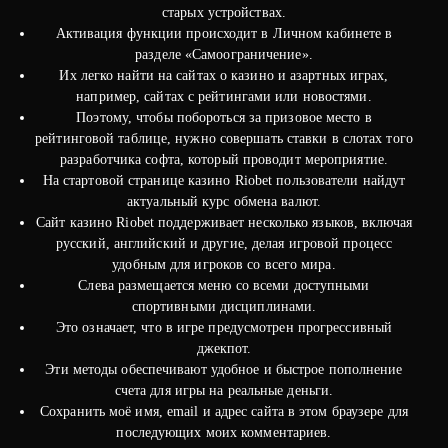
старых устройствах.
Активация функции происходит в Личном кабинете в
разделе «Самоограничение».
Их легко найти на сайтах о казино и азартных играх,
например, сайтах с рейтингами или новостями.
Поэтому, чтобы побороться за призовое место в
рейтинговой таблице, нужно совершать ставки в слотах того
разработчика софта, который проводит мероприятие.
На стартовой странице казино Riobet пользователи найдут
актуальный курс обмена валют.
Сайт казино Riobet поддерживает несколько языков, включая
русский, английский и другие, делая игровой процесс
удобным для игроков со всего мира.
Слева размещается меню со всеми доступными
спортивными дисциплинами.
Это означает, что в игре предусмотрен прогрессивный
джекпот.
Эти методы обеспечивают удобное и быстрое пополнение
счета для игры на реальные деньги.
Сохранить моё имя, email и адрес сайта в этом браузере для
последующих моих комментариев.