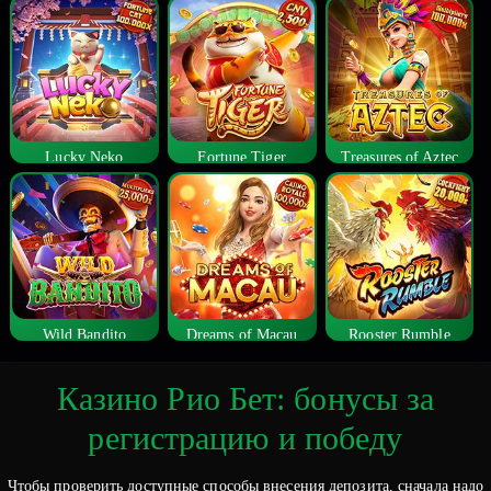
Lucky Neko
Fortune Tiger
Treasures of Aztec
Wild Bandito
Dreams of Macau
Rooster Rumble
Казино Рио Бет: бонусы за
регистрацию и победу
Чтобы проверить доступные способы внесения депозита, сначала надо