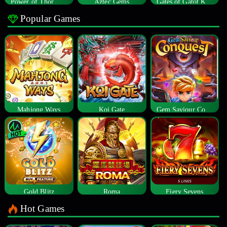
Power of Thor Megaways
Aztec Gems
Gates of Gatot Kaca
Popular Games
Mahjong Ways
Koi Gate
Gem Saviour Conquest
Gold Blitz
Roma
Fiery Sevens
Hot Games