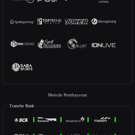
Metode Pembayaran
Transfer Bank