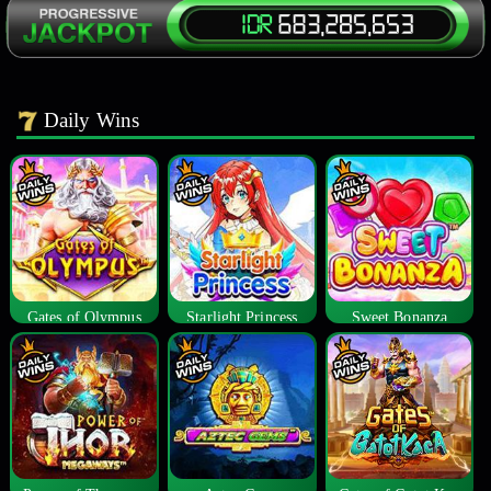
Daily Wins
Gates of Olympus
Starlight Princess
Sweet Bonanza