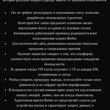
которых результат каждого раунда зависит от решения пользователя.
Он не требует регистрации и пополнения счета, позволяя
разработать оптимальную стратегию.
Категория live casino предлагает клиентам занять
виртуальное место за одним из игровых столов.
Активировать работающий промокод разрешается всем
пользователям казино Riobet.
Для посетителей сайта реализованы несколько бонусных
программ и специальных ивентов.
Наличие лицензии говорит о том, что платформа
соответствует всем принятым международным стандартам
безопасности.
В среднем члены VIP клуба получают 1 CP за каждые $30,
потраченные в слотах.
Чтобы ускорить процедуру вывода, используйте только свои
реквизиты и не забудьте пройти верификацию.
В большинстве случаев комментарии пишутся под влиянием
личных эмоций, значит, они не всегда объективны.
Адаптивная версия Riobet не представляет угрозы для
устройства игрока и гарантирует защиту данных и