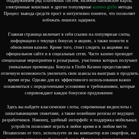
поддерживаем ряд платежных систем, включая банковские карты,
электронные кошельки и другие популярные
казино gizbo
методы.
Процесс вывода средств прост и интуитивно понятен, что позволяет
избежать лишних задержек.
Главная страница включает в себя ссылки на популярные слоты,
информацию о текущих бонусах и акциях, а также новости и
обновления казино. Кроме того, стоит следить за акциями на
официальном сайте и в социальных сетях. Часто казино проводит
специальные мероприятия и розыгрыши, участники которых получают
уникальные промокоды. Бонусы в Гизбо Казино предоставляют
отличную возможность увеличить свои шансы на выигрыш и продлить
время игры. Однако для их эффективного использования важно
ознакомиться с определенными условиями и требованиями, которые
сопровождают каждое бонусное предложение.
Здесь вы найдете классические слоты, современные видеослоты с
захватывающими сюжетами, а также новейшие релизы от ведущих
разработчиков. Наконец, удобный интерфейс и поддержка мобильных
устройств позволяют играть в любое время и в любом месте.
Независимо от того, используете ли вы компьютер или смартфон, вы