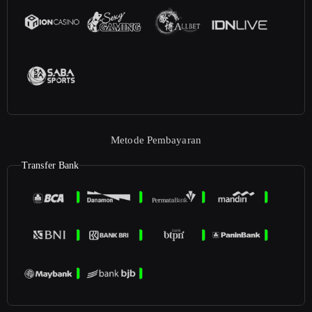
Metode Pembayaran
Transfer Bank