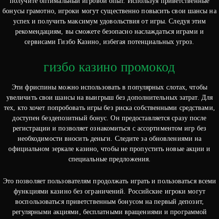
получите оптимальный игровой опыт. Используя приветственные
бонусы грамотно, игроки могут существенно повысить свои шансы на
успех и получить максимум удовольствия от игры. Следуя этим
рекомендациям, вы сможете безопасно наслаждаться играми и
сервисами Гизбо Казино, избегая потенциальных угроз.
гизбо казино промокод
Эти фриспины можно использовать в популярных слотах, чтобы
увеличить свои шансы на выигрыш без дополнительных затрат. Для
тех, кто хочет попробовать игры без риска собственными средствами,
доступен бездепозитный бонус. Он предоставляется сразу после
регистрации и позволяет ознакомиться с ассортиментом игр без
необходимости вносить деньги. Следите за обновлениями на
официальном зеркале казино, чтобы не пропустить новые акции и
специальные предложения.
Это позволяет пользователям продолжать играть и пользоваться всеми
функциями казино без ограничений. Российские игроки могут
воспользоваться приветственным бонусом на первый депозит,
регулярными акциями, бесплатными вращениями и программой