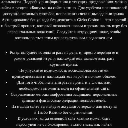
лояльности. Подробную информацию о текущих предложениях можно
найти в разделе «Бонусы» на сайте казино. Для удобства пользователей
доступно несколько способов пополнения счета и вывода выигрыша.
Активирование бонус кода без депозита в Gizbo Casino — это простой
и быстрый процесс, который позволяет новым игрокам начать игру без
первоначальных вложений. Следуйте инструкциям ниже, чтобы
воспользоваться этим привлекательным предложением.
Когда вы будете готовы играть на деньги, просто перейдите в
режим реальной игры и наслаждайтесь шансом выиграть
крупные призы.
Не упускайте возможность воспользоваться этими
преимуществами и наслаждайтесь игрой в полном объеме.
Для того чтобы начать играть на деньги в слоты, вам
необходимо выполнить вход на официальный сайт.
Современные методы шифрования защищают персональные
данные и финансовые операции пользователей.
На нашем сайте вы найдете актуальное зеркало для доступа
к Гизбо Казино без ограничений.
В условиях, когда основной сайт казино может быть
недоступен из-за блокировок, важно знать, как найти