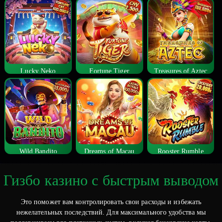
Lucky Neko
Fortune Tiger
Treasures of Aztec
Wild Bandito
Dreams of Macau
Rooster Rumble
Гизбо казино с быстрым выводом
Это поможет вам контролировать свои расходы и избежать
нежелательных последствий. Для максимального удобства мы