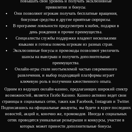
повышать свой уровень и получать эксклюзивные
привилегии и бонусы.
Они позволяют игрокам получать бесплатные вращения,
бонусные средства и другие приятные сюрпризы.
В программе лояльности предусмотрен кэшбек, подарки в
день рождения и прочие преимущества.
Специалисты службы поддержки владеют несколькими
языками и готовы помочь игрокам из разных стран.
Эксклюзивные бонусы и промокоды позволяют увеличить
шансы на выигрыш и получить дополнительные
преимущества.
Онлайн-игры стали неотъемлемой частью современного
развлечения, и выбор подходящей платформы играет
ключевую роль в получении качественного опыта.
Одним из ведущих онлайн-казино, предлагающих широкий спектр
возможностей, является Гизбо Казино. Казино активно ведет свои
страницы в социальных сетях, таких как Facebook, Instagram и Twitter.
Подписавшись на официальные аккаунты, вы будете в курсе последних
новостей, акций и, конечно же, промокодов. Иногда в социальных
сетях проводятся уникальные розыгрыши и конкурсы, участие в
которых может принести дополнительные бонусы.