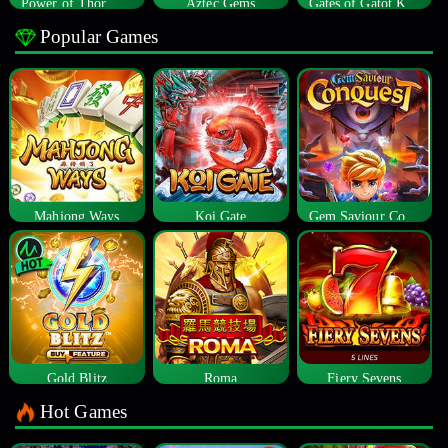
Power of Thor Megaways
Aztec Gems
Gates of Gatot Kaca
Popular Games
Mahjong Ways
Koi Gate
Gem Saviour Conquest
Gold Blitz
Roma
Fiery Sevens
Hot Games