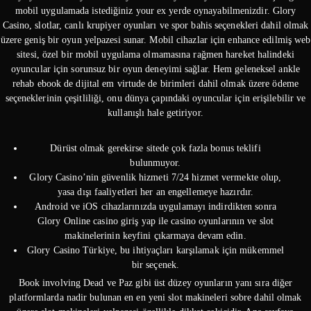
mobil uygulamada istediğiniz your ex yerde oynayabilmenizdir. Glory
Casino, slotlar, canlı krupiyer oyunları ve spor bahis seçenekleri dahil olmak
üzere geniş bir oyun yelpazesi sunar. Mobil cihazlar için enhance edilmiş web
sitesi, özel bir mobil uygulama olmamasına rağmen hareket halindeki
oyuncular için sorunsuz bir oyun deneyimi sağlar. Hem geleneksel ankle
rehab ebook de dijital em virtude de birimleri dahil olmak üzere ödeme
seçeneklerinin çeşitliliği, onu dünya çapındaki oyuncular için erişilebilir ve
kullanışlı hale getiriyor.
Dürüst olmak gerekirse sitede çok fazla bonus teklifi
bulunmuyor.
Glory Casino’nin güvenlik hizmeti 7/24 hizmet vermekte olup,
yasa dışı faaliyetleri her an engellemeye hazırdır.
Android ve iOS cihazlarınızda uygulamayı indirdikten sonra
Glory Online casino giriş yap ile casino oyunlarının ve slot
makinelerinin keyfini çıkarmaya devam edin.
Glory Casino Türkiye, bu ihtiyaçları karşılamak için mükemmel
bir seçenek.
Book involving Dead ve Paz gibi üst düzey oyunların yanı sıra diğer
platformlarda nadir bulunan en en yeni slot makineleri sobre dahil olmak