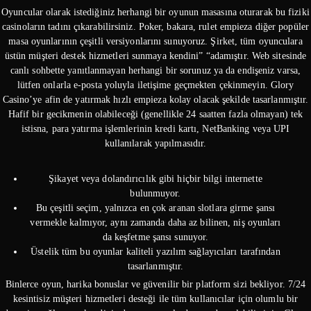
Oyuncular olarak istediğiniz herhangi bir oyunun masasına oturarak bu fiziki
casinoların tadını çıkarabilirsiniz. Poker, bakara, rulet empieza diğer popüler
masa oyunlarının çeşitli versiyonlarını sunuyoruz. Şirket, tüm oyunculara
üstün müşteri destek hizmetleri sunmaya kendini” “adamıştır. Web sitesinde
canlı sohbette yanıtlanmayan herhangi bir sorunuz ya da endişeniz varsa,
lütfen onlarla e-posta yoluyla iletişime geçmekten çekinmeyin. Glory
Casino’ye afin de yatırmak hızlı empieza kolay olacak şekilde tasarlanmıştır.
Hafif bir gecikmenin olabileceği (genellikle 24 saatten fazla olmayan) tek
istisna, para yatırma işlemlerinin kredi kartı, NetBanking veya UPI
kullanılarak yapılmasıdır.
Şikayet veya dolandırıcılık gibi hiçbir bilgi internette
bulunmuyor.
Bu çeşitli seçim, yalnızca en çok aranan slotlara girme şansı
vermekle kalmıyor, aynı zamanda daha az bilinen, niş oyunları
da keşfetme şansı sunuyor.
Üstelik tüm bu oyunlar kaliteli yazılım sağlayıcıları tarafından
tasarlanmıştır.
Binlerce oyun, harika bonuslar ve güvenilir bir platform sizi bekliyor. 7/24
kesintisiz müşteri hizmetleri desteği ile tüm kullanıcılar için olumlu bir