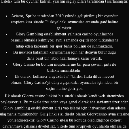
Üstelik tüm bu oyunlar kaliteli yazılım sağlayıcıları tarafından tasarlanmıştır.
Aviator, Spribe tarafından 2019 yılında geliştirilmiş bir oyundur
empieza kısa sürede Türkiye’deki oyuncular arasında gaté haline
gelmiştir.
Glory Gambling establishment yalnızca casino oyunlarında
başarılı olmakla kalmıyor; aynı zamanda çeşitli spor tutkunlarına
hitap eden kapsamlı bir spor bahis bölümü de sunmaktadır.
Bu noktada kafanızın karışmaması için her detayın bulunduğu
daha basit bir tablo hazırlamaya karar verdik.
Glory Casino bu bonusu müşterilerine bir para çevrim şartı ile
birlikte sunmaktadır.
Ek olarak, kullanıcı arayüzünün” “birden fazla dilde mevcut
olması, Glory Casino’yi dünya çapındaki oyuncular için ideal bir
seçim haline getiriyor.
İlk olarak Glorya casino linkini biz sürekli olarak kendi web sitemizden
paylaşıyoruz. Bu makale üzerinden veya genel olarak ana sayfamız üzerinden
Glory gambling establishment giriş yap işlemi için ihtiyacınız olan adrese
ulaşmanız mümkündür. Giriş linki sizi direkt olarak Glorycasino ayna sitesine
yönlendirecektir. Glory Casino sitesi bu konuda olabildiğince cömert
davranmaya çalışmış diyebiliriz. Sitede tüm krupiyeli oyunlarda olmasa da