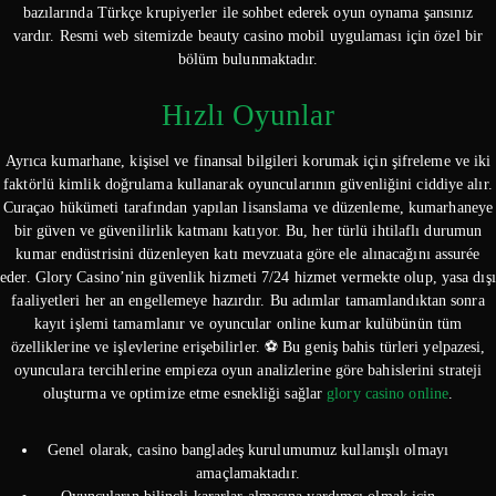
bazılarında Türkçe krupiyerler ile sohbet ederek oyun oynama şansınız
vardır. Resmi web sitemizde beauty casino mobil uygulaması için özel bir
bölüm bulunmaktadır.
Hızlı Oyunlar
Ayrıca kumarhane, kişisel ve finansal bilgileri korumak için şifreleme ve iki
faktörlü kimlik doğrulama kullanarak oyuncularının güvenliğini ciddiye alır.
Curaçao hükümeti tarafından yapılan lisanslama ve düzenleme, kumarhaneye
bir güven ve güvenilirlik katmanı katıyor. Bu, her türlü ihtilaflı durumun
kumar endüstrisini düzenleyen katı mevzuata göre ele alınacağını assurée
eder. Glory Casino’nin güvenlik hizmeti 7/24 hizmet vermekte olup, yasa dışı
faaliyetleri her an engellemeye hazırdır. Bu adımlar tamamlandıktan sonra
kayıt işlemi tamamlanır ve oyuncular online kumar kulübünün tüm
özelliklerine ve işlevlerine erişebilirler. ⚽️ Bu geniş bahis türleri yelpazesi,
oyunculara tercihlerine empieza oyun analizlerine göre bahislerini strateji
oluşturma ve optimize etme esnekliği sağlar
glory casino online
.
Genel olarak, casino bangladeş kurulumumuz kullanışlı olmayı
amaçlamaktadır.