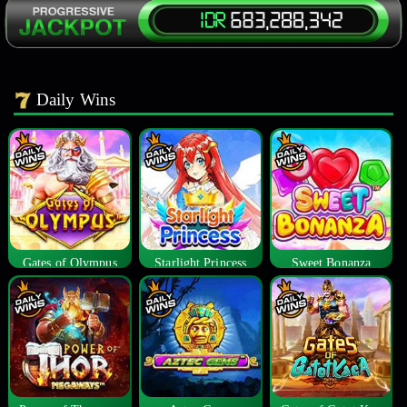
Daily Wins
Gates of Olympus
Starlight Princess
Sweet Bonanza