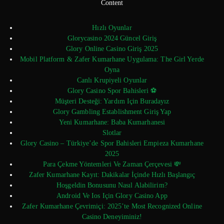
Content
Hızlı Oyunlar
Glorycasino 2024 Güncel Giriş
Glory Online Casino Giriş 2025
Mobil Platform & Zafer Kumarhane Uygulama: The Girl Yerde
Oyna
Canlı Krupiyeli Oyunlar
Glory Casino Spor Bahisleri ⚽️
Müşteri Desteği: Yardım Için Buradayız
Glory Gambling Establishment Giriş Yap
Yeni Kumarhane: Baba Kumarhanesi
Slotlar
Glory Casino – Türkiye’de Spor Bahisleri Empieza Kumarhane
2025
Para Çekme Yöntemleri Ve Zaman Çerçevesi 💸
Zafer Kumarhane Kayıt: Dakikalar İçinde Hızlı Başlangıç
Hoşgeldin Bonusunu Nasıl Alabilirim?
Android Ve Ios Için Glory Casino App
Zafer Kumarhane Çevrimiçi: 2025’te Most Recognized Online
Casino Deneyiminiz!