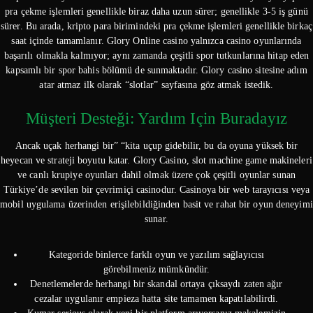
pra çekme işlemleri genellikle biraz daha uzun sürer; genellikle 3-5 iş günü
sürer. Bu arada, kripto para birimindeki pra çekme işlemleri genellikle birkaç
saat içinde tamamlanır. Glory Online casino yalnızca casino oyunlarında
başarılı olmakla kalmıyor; aynı zamanda çeşitli spor tutkunlarına hitap eden
kapsamlı bir spor bahis bölümü de sunmaktadır. Glory casino sitesine adım
atar atmaz ilk olarak “slotlar” sayfasına göz atmak istedik.
Müşteri Desteği: Yardım Için Buradayız
Ancak uçak herhangi bir” “kita uçup gidebilir, bu da oyuna yüksek bir
heyecan ve strateji boyutu katar. Glory Casino, slot machine game makineleri
ve canlı krupiye oyunları dahil olmak üzere çok çeşitli oyunlar sunan
Türkiye’de sevilen bir çevrimiçi casinodur. Casinoya bir web tarayıcısı veya
mobil uygulama üzerinden erişilebildiğinden basit ve rahat bir oyun deneyimi
sunar.
Kategoride binlerce farklı oyun ve yazılım sağlayıcısı
görebilmeniz mümkündür.
Denetlemelerde herhangi bir skandal ortaya çıksaydı zaten ağır
cezalar uygulanır empieza hatta site tamamen kapatılabilirdi.