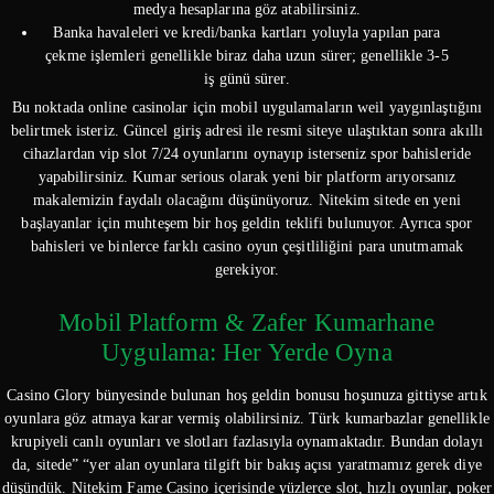
medya hesaplarına göz atabilirsiniz.
Banka havaleleri ve kredi/banka kartları yoluyla yapılan para
çekme işlemleri genellikle biraz daha uzun sürer; genellikle 3-5
iş günü sürer.
Bu noktada online casinolar için mobil uygulamaların weil yaygınlaştığını
belirtmek isteriz. Güncel giriş adresi ile resmi siteye ulaştıktan sonra akıllı
cihazlardan vip slot 7/24 oyunlarını oynayıp isterseniz spor bahisleride
yapabilirsiniz. Kumar serious olarak yeni bir platform arıyorsanız
makalemizin faydalı olacağını düşünüyoruz. Nitekim sitede en yeni
başlayanlar için muhteşem bir hoş geldin teklifi bulunuyor. Ayrıca spor
bahisleri ve binlerce farklı casino oyun çeşitliliğini para unutmamak
gerekiyor.
Mobil Platform & Zafer Kumarhane
Uygulama: Her Yerde Oyna
Casino Glory bünyesinde bulunan hoş geldin bonusu hoşunuza gittiyse artık
oyunlara göz atmaya karar vermiş olabilirsiniz. Türk kumarbazlar genellikle
krupiyeli canlı oyunları ve slotları fazlasıyla oynamaktadır. Bundan dolayı
da, sitede” “yer alan oyunlara tilgift bir bakış açısı yaratmamız gerek diye
düşündük. Nitekim Fame Casino içerisinde yüzlerce slot, hızlı oyunlar, poker