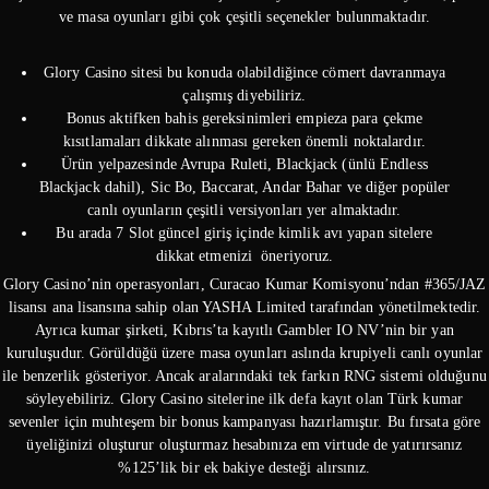
ve masa oyunları gibi çok çeşitli seçenekler bulunmaktadır.
Glory Casino sitesi bu konuda olabildiğince cömert davranmaya
çalışmış diyebiliriz.
Bonus aktifken bahis gereksinimleri empieza para çekme
kısıtlamaları dikkate alınması gereken önemli noktalardır.
Ürün yelpazesinde Avrupa Ruleti, Blackjack (ünlü Endless
Blackjack dahil), Sic Bo, Baccarat, Andar Bahar ve diğer popüler
canlı oyunların çeşitli versiyonları yer almaktadır.
Bu arada 7 Slot güncel giriş içinde kimlik avı yapan sitelere
dikkat etmenizi öneriyoruz.
Glory Casino’nin operasyonları, Curacao Kumar Komisyonu’ndan #365/JAZ
lisansı ana lisansına sahip olan YASHA Limited tarafından yönetilmektedir.
Ayrıca kumar şirketi, Kıbrıs’ta kayıtlı Gambler IO NV’nin bir yan
kuruluşudur. Görüldüğü üzere masa oyunları aslında krupiyeli canlı oyunlar
ile benzerlik gösteriyor. Ancak aralarındaki tek farkın RNG sistemi olduğunu
söyleyebiliriz. Glory Casino sitelerine ilk defa kayıt olan Türk kumar
sevenler için muhteşem bir bonus kampanyası hazırlamıştır. Bu fırsata göre
üyeliğinizi oluşturur oluşturmaz hesabınıza em virtude de yatırırsanız
%125’lik bir ek bakiye desteği alırsınız.