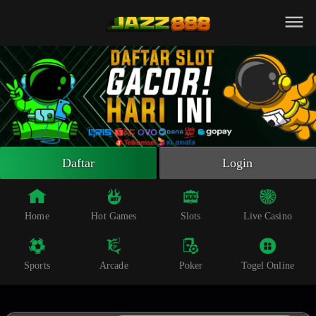
Beranda
Slot Online
Live Casino
Sportsbook
Arcade
Togel Online
Daftar
Login
Poker
Whatsapp
Home
Hot Games
Slots
Live Casino
Telegram
Sports
Arcade
Poker
Togel Online
Livechat