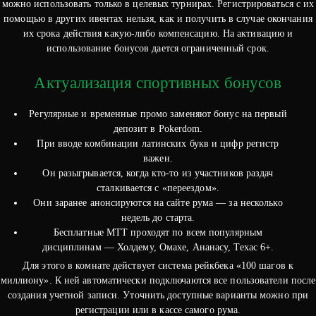
можно использовать только в целевых турнирах. Регистрироваться с их
помощью в других ивентах нельзя, как и получить в случае окончания
их срока действия какую-либо компенсацию. На активацию и
использование бонусов дается ограниченный срок.
Актуализация спортивных бонусов
Регулярные и временные промо заменяют бонус на первый
депозит в Pokerdom.
При вводе комбинации латинских букв и цифр регистр
важен.
Он разыгрывается, когда кто-то из участников раздач
сталкивается с «переездом».
Они заранее анонсируются на сайте рума — за несколько
недель до старта.
Бесплатные МТТ проходят по всем популярным
дисциплинам — Холдему, Омахе, Ананасу, Техас 6+.
Для этого в комнате действует система рейкбека «100 шагов к
миллиону». К ней автоматически подключаются все пользователи после
создания учетной записи. Уточнить доступные варианты можно при
регистрации или в кассе самого рума.