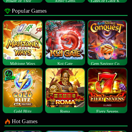
Power of Thor Megaways
Aztec Gems
Gates of Gatot Kaca
Popular Games
Mahjong Ways
Koi Gate
Gem Saviour Conquest
Gold Blitz
Roma
Fiery Sevens
Hot Games