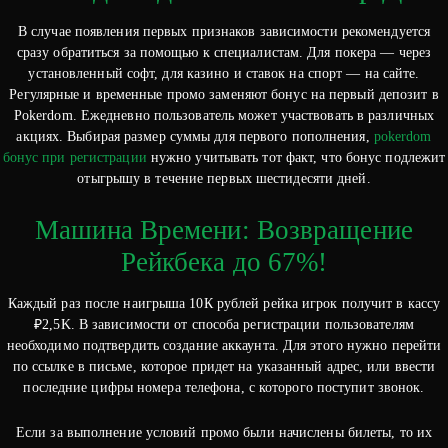
В случае появления первых признаков зависимости рекомендуется
сразу обратиться за помощью к специалистам. Для покера — через
установленный софт, для казино и ставок на спорт — на сайте.
Регулярные и временные промо заменяют бонус на первый депозит в
Pokerdom. Ежедневно пользователь может участвовать в различных
акциях. Выбирая размер суммы для первого пополнения,
pokerdom
бонус при регистрации
нужно учитывать тот факт, что бонус подлежит
отыгрышу в течение первых шестидесяти дней.
Машина Времени: Возвращение
Рейкбека до 67%!
Каждый раз после наигрыша 10К рублей рейка игрок получит в кассу
₽2,5K. В зависимости от способа регистрации пользователям
необходимо подтвердить создание аккаунта. Для этого нужно перейти
по ссылке в письме, которое придет на указанный адрес, или ввести
последние цифры номера телефона, с которого поступит звонок.
Если за выполнение условий промо были начислены билеты, то их