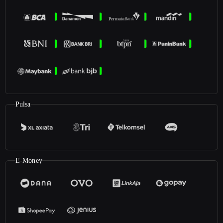
Pulsa
E-Money