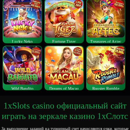
Lucky Neko
Fortune Tiger
Treasures of Aztec
Wild Bandito
Dreams of Macau
Rooster Rumble
1xSlots casino официальный сайт
играть на зеркале казино 1хСлотс
За выполнение заданий на турнирный счет начисляются очки, которые