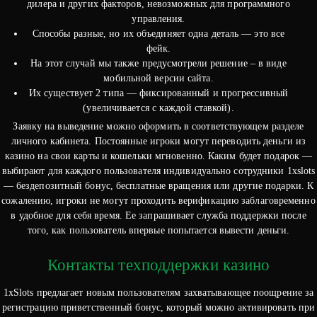
дилера и других факторов, невозможных для программного
управления.
Способы разные, но их объединяет одна деталь — это все
фейк.
На этот случай мы также предусмотрели решение – в виде
мобильной версии сайта.
Их существует 2 типа — фиксированный и прогрессивный
(увеличивается с каждой ставкой).
Заявку на выведение можно оформить в соответствующем разделе
личного кабинета. Постоянные игроки могут переводить деньги из
казино на свои карты и кошельки мгновенно. Каким будет подарок —
выбирают для каждого пользователя индивидуально сотрудники 1xslots
— бездепозитный бонус, бесплатные вращения или другие подарки. К
сожалению, игроки не могут проходить верификацию заблаговременно
в удобное для себя время. Ее запрашивает служба поддержки после
того, как пользователь впервые попытается вывести деньги.
Контакты техподдержки казино
1xSlots предлагает новым пользователям захватывающее поощрение за
регистрацию приветственный бонус, который можно активировать при