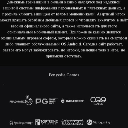
денежные транзакции в онлайн казино находятся под надежной
защитой системы шифрования персональных и платежных данных, а
профиль клиента защищен от взлома мошенниками. Азартный игрок
может вращать барабаны любимых слотов и управлять аккаунтом в лайт
версии официального сайта, а также использовать для этого
оригинальный мобильный клиент. Приложение казино является
официальным игровым софтом, который можно скачивать на смартфон
либо планшет, обслуживаемый OS Android. Сегодня сайт работает,
завтра его могут заблокировать, но игроки, знающие толк в игре, не
привыкли отступать.
Penyedia Games