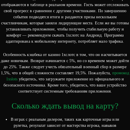
отображаются в таблице в реальном времени. Гость может отслеживать
свой прогресс в сравнении с другими участниками. По завершению
события подводятся итоги и раздаются призы нескольким
счастливчикам, которые заняли лидирующие места. Если же вы готовы
устанавливать приложение, чтобы получить стабильную работу и
комфорт — рекомендуем скачать 1хслотс на Андроид. Программа
адаптирована к мобильному интернету, потребляет мало трафика.
Особенность кэшбека от казино 1хслотс в том, что он насчитывается
даже новичкам. Возврат начинается с 5%, но со временем может дойти
до 25%. Также следует учесть обязательный военный сбор в размере
1,5%, что в общей сложности составляет 19,5%. Пожалуйста,
промокод
1xslots
убедитесь, что загружаете приложение из официального и
безопасного источника. Кроме того, убедитесь, что ваше устройство
соответствует системным требованиям приложения.
Сколько ждать вывод на карту?
В играх с реальным дилером, таких как карточные игры или
рулетка, результат зависит от мастерства игрока, навыков