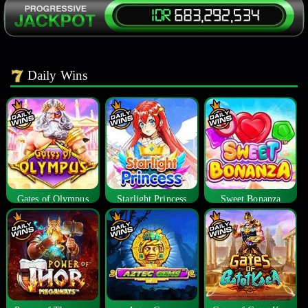
Daily Wins
Gates of Olympus
Starlight Princess
Sweet Bonanza