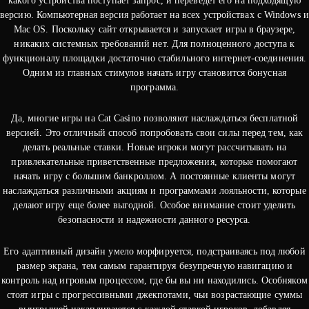
какого устройства поступает запрос, и переведет его на подходящую
версию. Компьютерная версия работает на всех устройствах с Windows и
Mac OS. Поскольку сайт открывается и запускает игры в браузере,
никаких системных требований нет. Для полноценного доступа к
функционалу площадки достаточно стабильного интернет-соединения.
Одним из главных стимулов начать игру становится бонусная
программа.
Да, многие игры на Cat Casino позволяют наслаждаться бесплатной
версией. Это отличный способ попробовать свои силы перед тем, как
делать реальные ставки. Новые игроки могут рассчитывать на
привлекательные приветственные предложения, которые помогают
начать игру с большим банкроллом. А постоянные клиенты могут
наслаждаться различными акциям и программами лояльности, которые
делают игру еще более выгодной. Особое внимание стоит уделить
безопасности и надежности данного ресурса.
Его адаптивный дизайн умело морфируется, подстраиваясь под любой
размер экрана, тем самым гарантируя безупречную навигацию и
контроль над игровым процессом, где бы вы ни находились. Особняком
стоят игры с прогрессивными джекпотами, чьи возрастающие суммы