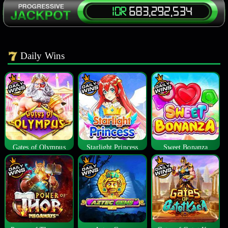
Daily Wins
Gates of Olympus
Starlight Princess
Sweet Bonanza