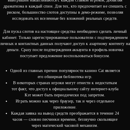
выигрышей накапливаются с каждой ставкой игроков, добавляя
драматизма в каждый спин. Для тех, кто предпочитает не спешить с
риском, большинство слотов доступны в демо-режиме, позволяя
исследовать их вселенные без вложений реальных средств.
Для пуска слотов на настоящие средства необходимо сделать личный
кабинет. Только зарегистрированные пользователи с подтверждением
личных и контактных данных получают доступ к азартному контенту на
деньги. Сразу после подтверждения аккаунта в профиль новичка
поступает предложение воспользоваться бонусом.
Одной из главных причин популярности казино Cat является
его обширная библиотека игр.
В некоторых странах игроки могут отнести к недостаткам
тот факт, что доступ к официальному сайту интернет-клуба
Кэт может быть периодически под запретом.
Играть можно как через браузер, так и через отдельное
приложение.
Каждая заявка на вывод средств преображается в течение 24
часов — словно песчинки времени, беззвучно скользящие
через магический часовой механизм.