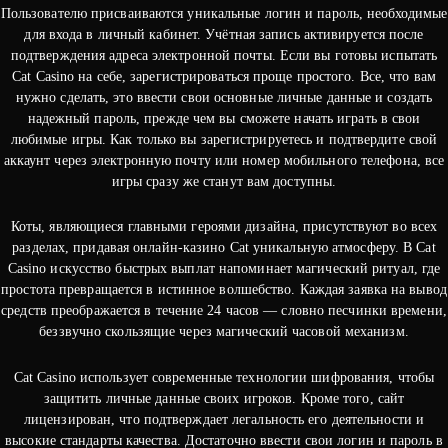
Пользователю присваиваются уникальные логин и пароль, необходимые
для входа в личный кабинет. Учётная запись активируется после
подтверждения адреса электронной почты. Если вы готовы испытать
Cat Casino на себе, зарегистрироваться проще простого. Все, что вам
нужно сделать, это ввести свои основные личные данные и создать
надежный пароль, прежде чем вы сможете начать играть в свои
любимые игры. Как только вы зарегистрируетесь и подтвердите свой
аккаунт через электронную почту или номер мобильного телефона, все
игры сразу же станут вам доступны.
Коты, являющиеся главными героями дизайна, присутствуют во всех
разделах, придавая онлайн-казино Cat уникальную атмосферу. В Cat
Casino искусство быстрых выплат напоминает магический ритуал, где
простота превращается в истинное волшебство. Каждая заявка на вывод
средств преображается в течение 24 часов — словно песчинки времени,
беззвучно скользящие через магический часовой механизм.
Cat Casino использует современные технологии шифрования, чтобы
защитить личные данные своих игроков. Кроме того, сайт
лицензирован, что подтверждает легальность его деятельности и
высокие стандарты качества. Достаточно ввести свои логин и пароль в