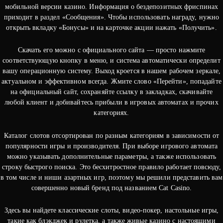
мобильной версии казино. Информация о бездепозитных фриспинах
приходит в раздел «Сообщения». Чтобы использовать награду, нужно
открыть вкладку «Бонусы» и на карточке акции нажать «Получить».
Скачать его можно с официального сайта — просто нажмите
соответствующую кнопку в меню, и система автоматически определит
вашу операционную систему. Выход кроется в нашем рабочем зеркале,
актуальном и эффективном всегда. Жмите слово «Перейти», попадайте
на официальный сайт, сохраняйте ссылку в закладках, скачивайте
любой клиент и добивайтесь прибыли в игровых автоматах и прочих
категориях.
Каталог слотов отсортирован по разным категориям в зависимости от
популярности игры и производителя. При выборе игрового автомата
можно указывать дополнительные параметры, а также использовать
строку быстрого поиска. Это бесхитростное правило работает повсюду,
в том числе и ниши азартных игр, поэтому мы решили представить вам
совершенно новый бренд под названием Cat Casino.
Здесь вы найдете классические слоты, видео-покер, настольные игры,
такие как блэкджек и рулетка, а также живые казино с настоящими