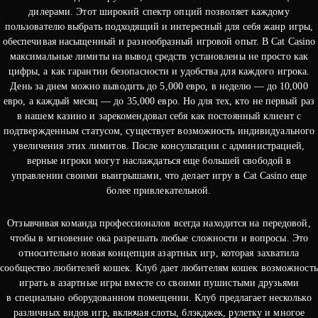
дилерами. Этот широкий спектр опций позволяет каждому
пользователю выбрать подходящий и интересный для себя жанр игры,
обеспечивая насыщенный и разнообразный игровой опыт. В Cat Casino
максимальные лимиты на вывод средств установлены не просто как
цифры, а как гарантии безопасности и удобства для каждого игрока.
День за днем можно выводить до 5,000 евро, в неделю — до 10,000
евро, а каждый месяц — до 35,000 евро. Но для тех, кто не первый раз
в нашем казино и зарекомендовал себя как постоянный клиент с
подтвержденным статусом, существует возможность индивидуального
увеличения этих лимитов. После консультации с администрацией,
верные игроки могут наслаждаться еще большей свободой в
управлении своими выигрышами, что делает игру в Cat Casino еще
более привлекательной.
Отзывчивая команда профессионалов всегда находится на передовой,
чтобы в мгновение ока разрешать любые сложности и вопросы. Это
относительно новая концепция азартных игр, которая захватила
сообщество любителей кошек. Клуб дает любителям кошек возможность
играть в азартные игры вместе со своими пушистыми друзьями
в специально оборудованном помещении. Клуб предлагает несколько
различных видов игр, включая слоты, блэкджек, рулетку и многое