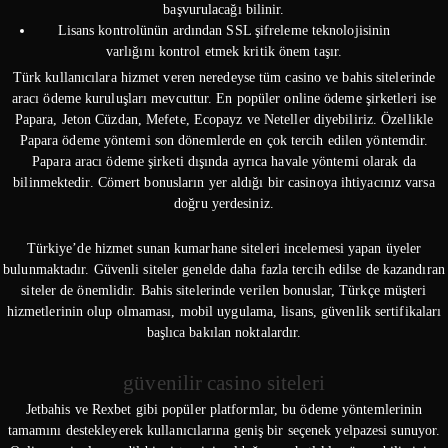
başvurulacağı bilinir.
Lisans kontrolünün ardından SSL şifreleme teknolojisinin
varlığını kontrol etmek kritik önem taşır.
Türk kullanıcılara hizmet veren neredeyse tüm casino ve bahis sitelerinde
aracı ödeme kuruluşları mevcuttur. En popüler online ödeme şirketleri ise
Papara, Jeton Cüzdan, Mefete, Ecopayz ve Neteller diyebiliriz. Özellikle
Papara ödeme yöntemi son dönemlerde en çok tercih edilen yöntemdir.
Papara aracı ödeme şirketi dışında ayrıca havale yöntemi olarak da
bilinmektedir. Cömert bonusların yer aldığı bir casinoya ihtiyacınız varsa
doğru yerdesiniz.
Türkiye’de hizmet sunan kumarhane siteleri incelemesi yapan üyeler
bulunmaktadır. Güvenli siteler genelde daha fazla tercih edilse de kazandıran
siteler de önemlidir. Bahis sitelerinde verilen bonuslar, Türkçe müşteri
hizmetlerinin olup olmaması, mobil uygulama, lisans, güvenlik sertifikaları
başlıca bakılan noktalardır.
güvenilir casino siteleri
Jetbahis ve Rexbet gibi popüler platformlar, bu ödeme yöntemlerinin
tamamını destekleyerek kullanıcılarına geniş bir seçenek yelpazesi sunuyor.