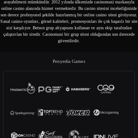
arayabilmeni mümkündür. 2012 yılında ülkemizde casinomaxi markasıyla
online casino alanında hizmet vermektedir. Bu casino sitesini incelediğinizde
son derece profesyonel şekilde hazırlanmış bir online casino sitesi görüyoruz.
Sanal casino oyunları, görsel kaliteleri, promosyonları ile çok başarılı bir site
sizi karşılıyor. Betson grup altyapısını kullanan ve aynı ekip tarafından
çalıştırılan bir sitedir. Casinomaxi bir grup sitesi olduğundan son derecede
güvenilirdir.
Penyedia Games