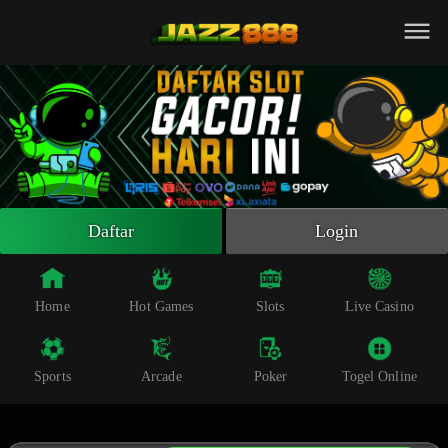
Beranda
Slot Online
Live Casino
Sportsbook
Arcade
Togel Online
Daftar
Login
Poker
Whatsapp
Home
Hot Games
Slots
Live Casino
Telegram
Sports
Arcade
Poker
Togel Online
Livechat