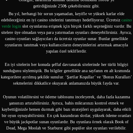
getirdiğinizde 250₺ çekebilirsiniz gibi.
Bu yıl, herhangi bir sorun yaşamadan, keyifle ve yüksek karlar elde
edebileceğiniz en iyi casino sitelerini tanıtmayı hedefliyoruz. Ücretsiz
casino
verde login
slot oyunlarına erişmek için birçok farklı seçeneğiniz vardır. Bu
sitelere üye olmadan veya para yatırmadan oyunları deneyebilirsiniz. Ayrıca,
casino oyunları sağlayıcıları da ücretsiz oyunlar sunar. Bunlar genellikle
oyunlarını tanıtmak veya kullanıcıların deneyimlerini artırmak amacıyla
yapılan özel tekliflerdir.
En iyi sitelerin her konuda şeffaf davranarak sitelerinde her türlü bilgiyi
sunduğunu söylemiştik. Bu bilgiler genellikle ana sayfanın en alt kısmında
kategorilere ayrılmış şekilde sunulur. ‘Şartlar Koşullar’ ve ‘Bonus Kuralları’
sekmelerini dikkatlice okuyarak anlamanızda büyük fayda var.
Oyunun volatilitesini ve ödeme tablosunu inceleyerek, daha fazla kazanma
şansınızı artırabilirsiniz. Ayrıca, bahis miktarınızı kontrol etmek ve
kaybettiğinizde hemen durmak gibi bazı stratejileri uygulayarak, daha etkili
bir oyun oynayabilirsiniz. En çok kazandıran slotlar, yüksek ödeme oranları
ve büyük jackpotlar sunan oyunlardır. Bu oyunlara örnek olarak Book of
Dead, Mega Moolah ve Starburst gibi popüler slot oyunları verilebilir.