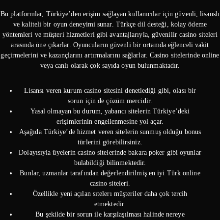
Bu platformlar, Türkiye’den erişim sağlayan kullanıcılar için güvenli, lisanslı
ve kaliteli bir oyun deneyimi sunar. Türkçe dil desteği, kolay ödeme
yöntemleri ve müşteri hizmetleri gibi avantajlarıyla, güvenilir casino siteleri
arasında öne çıkarlar. Oyuncuların güvenli bir ortamda eğlenceli vakit
geçirmelerini ve kazançlarını artırmalarını sağlarlar. Casino sitelerinde online
veya canlı olarak çok sayıda oyun bulunmaktadır.
Lisansı veren kurum casino sitesini denetlediği gibi, olası bir
sorun için de çözüm mercidir.
Yasal olmayan bu durum, yabancı sitelerin Türkiye’deki
erişimlerinin engellenmesine yol açar.
Aşağıda Türkiye’de hizmet veren sitelerin sunmuş olduğu bonus
türlerini görebilirsiniz.
Dolayısıyla üyelerin casino sitelerinde bakara poker gibi oyunlar
bulabildiği bilinmektedir.
Bunlar, uzmanlar tarafından değerlendirilmiş en iyi Türk online
casino siteleri.
Özellikle yeni açılan sıtelerı müşteriler daha çok tercih
etmektedir.
Bu şekilde bir sorun ile karşılaşılması halinde nereye