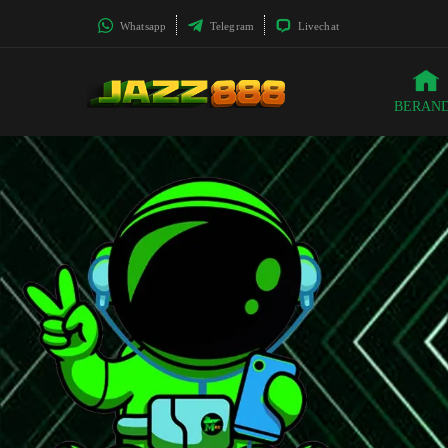
Whatsapp
Telegram
Livechat
BERAN