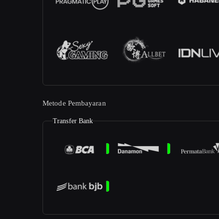
Metode Pembayaran
Transfer Bank