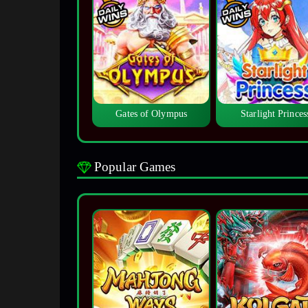
Gates of Olympus
Starlight Princes
Popular Games