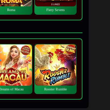
Roma
Fiery Sevens
Dreams of Macau
Rooster Rumble