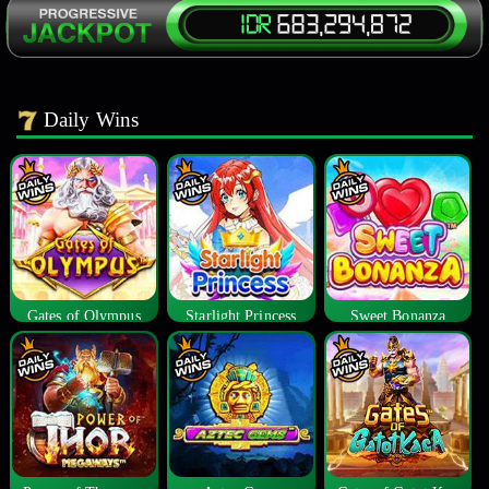
Daily Wins
Gates of Olympus
Starlight Princess
Sweet Bonanza