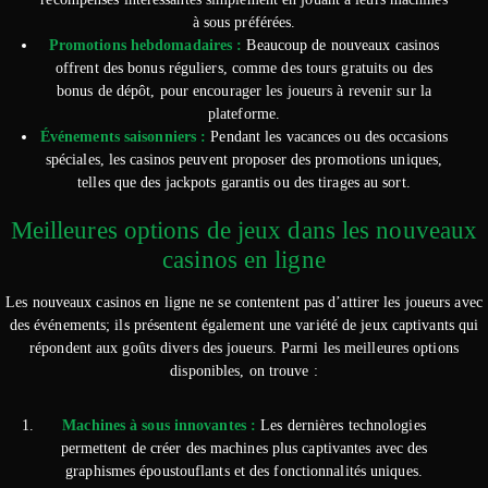
à sous préférées.
Promotions hebdomadaires :
Beaucoup de nouveaux casinos
offrent des bonus réguliers, comme des tours gratuits ou des
bonus de dépôt, pour encourager les joueurs à revenir sur la
plateforme.
Événements saisonniers :
Pendant les vacances ou des occasions
spéciales, les casinos peuvent proposer des promotions uniques,
telles que des jackpots garantis ou des tirages au sort.
Meilleures options de jeux dans les nouveaux
casinos en ligne
Les nouveaux casinos en ligne ne se contentent pas d’attirer les joueurs avec
des événements; ils présentent également une variété de jeux captivants qui
répondent aux goûts divers des joueurs. Parmi les meilleures options
disponibles, on trouve :
Machines à sous innovantes :
Les dernières technologies
permettent de créer des machines plus captivantes avec des
graphismes époustouflants et des fonctionnalités uniques.