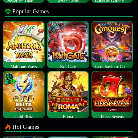
Power of Thor Megaways
Aztec Gems
Gates of Gatot Kaca
Popular Games
Mahjong Ways
Koi Gate
Gem Saviour Conquest
Gold Blitz
Roma
Fiery Sevens
Hot Games