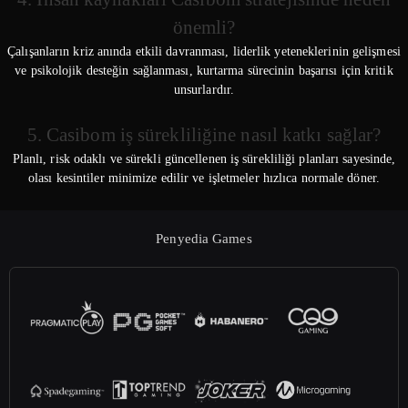
önemli?
Çalışanların kriz anında etkili davranması, liderlik yeteneklerinin gelişmesi
ve psikolojik desteğin sağlanması, kurtarma sürecinin başarısı için kritik
unsurlardır.
5. Casibom iş sürekliliğine nasıl katkı sağlar?
Planlı, risk odaklı ve sürekli güncellenen iş sürekliliği planları sayesinde,
olası kesintiler minimize edilir ve işletmeler hızlıca normale döner.
Penyedia Games