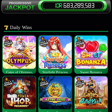
Daily Wins
Gates of Olympus
Starlight Princess
Sweet Bonanza