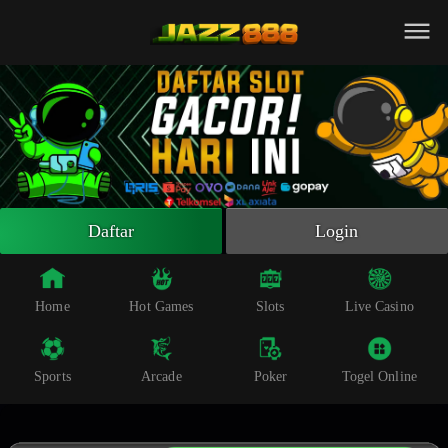
Beranda
Slot Online
Live Casino
Sportsbook
Arcade
Togel Online
Daftar
Login
Poker
Whatsapp
Home
Hot Games
Slots
Live Casino
Telegram
Sports
Arcade
Poker
Togel Online
Livechat