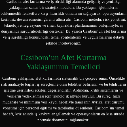
Casibom, afet kurtarma ve iş sürekliliği alanında gelişmiş ve yenilikçi
yaklaşımlar sunan bir stratejik modeldir. Bu yaklaşım, işletmelerin
beklenmedik felaketlere karşı hazırlıklı olmalarını sağlayarak, operasyonların
kesintisiz devam etmesini garanti altına alır. Casibom metodu, risk yönetimi,
teknoloji entegrasyonu ve insan kaynakları planlamasının birleşimiyle, iş
dünyasında sürdürülebilirliği destekler. Bu yazıda Casibom’un afet kurtarma
ve iş sürekliliği konusundaki temel yöntemlerini ve uygulamalarını detaylı
şekilde inceleyeceğiz.
Casibom’un Afet Kurtarma
Yaklaşımının Temelleri
Casibom yaklaşımı, afet kurtarmada sistematik bir çerçeve sunar. Öncelikle
risk analiziyle başlar; iş süreçlerine olası tehditler belirlenir ve bu tehditlerin
işletme üzerindeki etkileri değerlendirilir. Ardından, kritik sistemlerin ve
verilerin yedeklenmesi için teknolojik altyapı kurulur. Bu süreç, hızlı
müdahale ve minimum veri kaybı hedefiyle tasarlanır. Ayrıca, afet durumu
yönetimi için personel eğitimi ve tatbikatlar düzenlenir. Casibom’un temel
hedefi, kriz anında iş kaybını engellemek ve operasyonların en kısa sürede
normale dönmesini sağlamaktır.