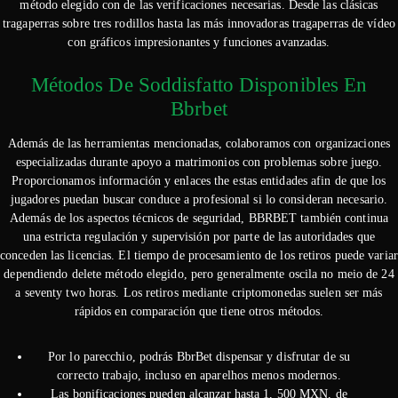
método elegido con de las verificaciones necesarias. Desde las clásicas
tragaperras sobre tres rodillos hasta las más innovadoras tragaperras de vídeo
con gráficos impresionantes y funciones avanzadas.
Métodos De Soddisfatto Disponibles En
Bbrbet
Además de las herramientas mencionadas, colaboramos con organizaciones
especializadas durante apoyo a matrimonios con problemas sobre juego.
Proporcionamos información y enlaces the estas entidades afin de que los
jugadores puedan buscar conduce a profesional si lo consideran necesario.
Además de los aspectos técnicos de seguridad, BBRBET también continua
una estricta regulación y supervisión por parte de las autoridades que
conceden las licencias. El tiempo de procesamiento de los retiros puede variar
dependiendo delete método elegido, pero generalmente oscila no meio de 24
a seventy two horas. Los retiros mediante criptomonedas suelen ser más
rápidos en comparación que tiene otros métodos.
Por lo parecchio, podrás BbrBet dispensar y disfrutar de su
correcto trabajo, incluso en aparelhos menos modernos.
Las bonificaciones pueden alcanzar hasta 1, 500 MXN, de