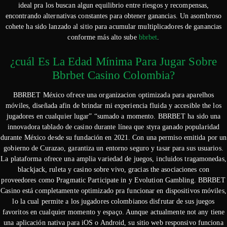
ideal pra los buscan algun equilibrio entre riesgos y recompensas,
encontrando alternativas constantes para obtener ganancias. Un asombroso
cohete ha sido lanzado al sitio para acumular multiplicadores de ganancias
conforme más alto sube
bbrbet
.
¿cuál Es La Edad Mínima Para Jugar Sobre
Bbrbet Casino Colombia?
BBRBET México ofrece una organizacion optimizada para aparelhos
móviles, diseñada afin de brindar mi experiencia fluida y accesible the los
jugadores en cualquier lugar” “sumado a momento. BBRBET ha sido una
innovadora tablado de casino durante línea que styra ganado popularidad
durante México desde su fundación en 2021. Con una permiso emitida por un
gobierno de Curazao, garantiza un entorno seguro y tasar para sus usuarios.
La plataforma ofrece una amplia variedad de juegos, incluidos tragamonedas,
blackjack, ruleta y casino sobre vivo, gracias the asociaciones con
proveedores como Pragmatic Participate in y Evolution Gambling. BBRBET
Casino está completamente optimizado pra funcionar en dispositivos móviles,
lo la cual permite a los jugadores colombianos disfrutar de sus juegos
favoritos en cualquier momento y espaço. Aunque actualmente not any tiene
una aplicación nativa para iOS o Android, su sitio web responsivo funciona