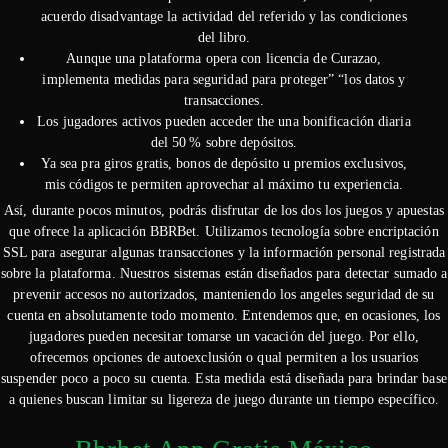
acuerdo disadvantage la actividad del referido y las condiciones
del libro.
Aunque una plataforma opera con licencia de Curazao,
implementa medidas para seguridad para proteger” “los datos y
transacciones.
Los jugadores activos pueden acceder the una bonificación diaria
del 50 % sobre depósitos.
Ya sea pra giros gratis, bonos de depósito u premios exclusivos,
mis códigos te permiten aprovechar al máximo tu experiencia.
Así, durante pocos minutos, podrás disfrutar de los dos los juegos y apuestas
que ofrece la aplicación BBRBet. Utilizamos tecnología sobre encriptación
SSL para asegurar algunas transacciones y la información personal registrada
sobre la plataforma. Nuestros sistemas están diseñados para detectar sumado a
prevenir accesos no autorizados, manteniendo los angeles seguridad de su
cuenta en absolutamente todo momento. Entendemos que, en ocasiones, los
jugadores pueden necesitar tomarse un vacación del juego. Por ello,
ofrecemos opciones de autoexclusión o qual permiten a los usuarios
suspender poco a poco su cuenta. Esta medida está diseñada para brindar base
a quienes buscan limitar su ligereza de juego durante un tiempo específico.