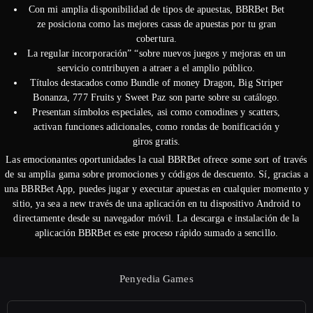
Con mi amplia disponibilidad de tipos de apuestas, BBRBet Bet
ze posiciona como las mejores casas de apuestas por tu gran
cobertura.
La regular incorporación” “sobre nuevos juegos y mejoras en un
servicio contribuyen a atraer a el amplio público.
Títulos destacados como Bundle of money Dragon, Big Striper
Bonanza, 777 Fruits y Sweet Paz son parte sobre su catálogo.
Presentan símbolos especiales, asi como comodines y scatters,
activan funciones adicionales, como rondas de bonificación y
giros gratis.
Las emocionantes oportunidades la cual BBRBet ofrece some sort of través
de su amplia gama sobre promociones y códigos de descuento. Sí, gracias a
una BBRBet App, puedes jugar y executar apuestas en cualquier momento y
sitio, ya sea a new través de una aplicación en tu dispositivo Android to
directamente desde su navegador móvil. La descarga e instalación de la
aplicación BBRBet es este proceso rápido sumado a sencillo.
Penyedia Games