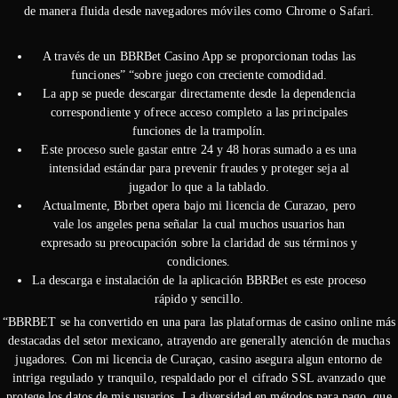
de manera fluida desde navegadores móviles como Chrome o Safari.
A través de un BBRBet Casino App se proporcionan todas las
funciones” “sobre juego con creciente comodidad.
La app se puede descargar directamente desde la dependencia
correspondiente y ofrece acceso completo a las principales
funciones de la trampolín.
Este proceso suele gastar entre 24 y 48 horas sumado a es una
intensidad estándar para prevenir fraudes y proteger seja al
jugador lo que a la tablado.
Actualmente, Bbrbet opera bajo mi licencia de Curazao, pero
vale los angeles pena señalar la cual muchos usuarios han
expresado su preocupación sobre la claridad de sus términos y
condiciones.
La descarga e instalación de la aplicación BBRBet es este proceso
rápido y sencillo.
“BBRBET se ha convertido en una para las plataformas de casino online más
destacadas del setor mexicano, atrayendo are generally atención de muchas
jugadores. Con mi licencia de Curaçao, casino asegura algun entorno de
intriga regulado y tranquilo, respaldado por el cifrado SSL avanzado que
protege los datos de mis usuarios. La diversidad en métodos para pago, que