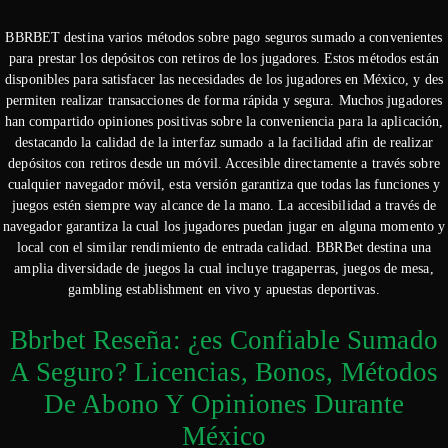
BBRBET destina varios métodos sobre pago seguros sumado a convenientes
para prestar los depósitos con retiros de los jugadores. Estos métodos están
disponibles para satisfacer las necesidades de los jugadores en México, y des
permiten realizar transacciones de forma rápida y segura. Muchos jugadores
han compartido opiniones positivas sobre la conveniencia para la aplicación,
destacando la calidad de la interfaz sumado a la facilidad afin de realizar
depósitos con retiros desde un móvil. Accesible directamente a través sobre
cualquier navegador móvil, esta versión garantiza que todas las funciones y
juegos estén siempre way alcance de la mano. La accesibilidad a través de
navegador garantiza la cual los jugadores puedan jugar en alguna momento y
local con el similar rendimiento de entrada calidad. BBRBet destina una
amplia diversidade de juegos la cual incluye tragaperras, juegos de mesa,
gambling establishment en vivo y apuestas deportivas.
Bbrbet Reseña: ¿es Confiable Sumado
A Seguro? Licencias, Bonos, Métodos
De Abono Y Opiniones Durante
México