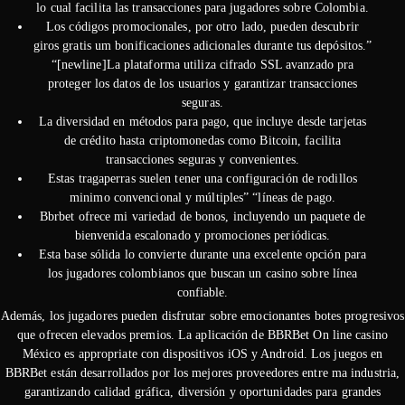
lo cual facilita las transacciones para jugadores sobre Colombia.
Los códigos promocionales, por otro lado, pueden descubrir
giros gratis um bonificaciones adicionales durante tus depósitos.”
“[newline]La plataforma utiliza cifrado SSL avanzado pra
proteger los datos de los usuarios y garantizar transacciones
seguras.
La diversidad en métodos para pago, que incluye desde tarjetas
de crédito hasta criptomonedas como Bitcoin, facilita
transacciones seguras y convenientes.
Estas tragaperras suelen tener una configuración de rodillos
minimo convencional y múltiples” “líneas de pago.
Bbrbet ofrece mi variedad de bonos, incluyendo un paquete de
bienvenida escalonado y promociones periódicas.
Esta base sólida lo convierte durante una excelente opción para
los jugadores colombianos que buscan un casino sobre línea
confiable.
Además, los jugadores pueden disfrutar sobre emocionantes botes progresivos
que ofrecen elevados premios. La aplicación de BBRBet On line casino
México es appropriate con dispositivos iOS y Android. Los juegos en
BBRBet están desarrollados por los mejores proveedores entre ma industria,
garantizando calidad gráfica, diversión y oportunidades para grandes