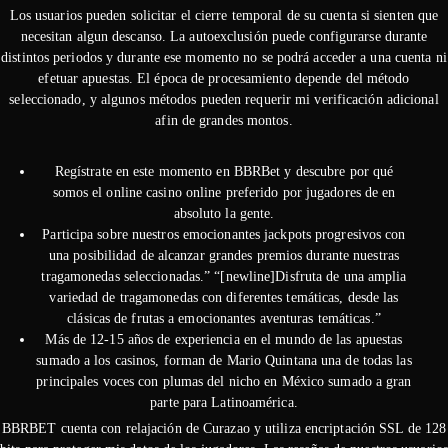
Los usuarios pueden solicitar el cierre temporal de su cuenta si sienten que
necesitan algun descanso. La autoexclusión puede configurarse durante
distintos periodos y durante ese momento no se podrá acceder a una cuenta ni
efetuar apuestas. El época de procesamiento depende del método
seleccionado, y algunos métodos pueden requerir mi verificación adicional
afin de grandes montos.
Regístrate en este momento en BBRBet y descubre por qué
somos el online casino online preferido por jugadores de en
absoluto la gente.
Participa sobre nuestros emocionantes jackpots progresivos con
una posibilidad de alcanzar grandes premios durante nuestras
tragamonedas seleccionadas.” “[newline]Disfruta de una amplia
variedad de tragamonedas con diferentes temáticas, desde las
clásicas de frutas a emocionantes aventuras temáticas.”
Más de 12-15 años de experiencia en el mundo de las apuestas
sumado a los casinos, forman de Mario Quintana una de todas las
principales voces con plumas del nicho en México sumado a gran
parte para Latinoamérica.
BBRBET cuenta con relajación de Curazao y utiliza encriptación SSL de 128