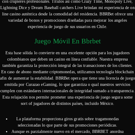
con crupieres profesionales. Títulos asi como Crazy Time, Monopoly Live,
Lightning Dice y Dream Baseball catchers Live brindan mi experiencia de on
line casino auténtica desde la comodidad del residencia. BBRBet ofrece una
variedad de bonos y promociones diseñadas para mejorar los angeles
experiencia de juego de sus usuarios en Chile.
Juego Móvil En Bbrbet
Esta base sólida lo convierte en una excelente opción para los jugadores
colombianos que deben un casino en línea confiable. Nuestra empresa
también garantiza la protección íntegral de las transacciones de los clientes.
En caso de abono mediante criptomonedas, utilizamos tecnología blockchain
afin de aumentar la estabilidad. BBRBet opera que tiene una licencia de juego
emitida por Curazao eGaming, lo que garantiza o qual nuestros servicios
cumplen con estándares internacionales de integridad sumado a transparencia.
Esta relajación nos permite prometer una experiencia de juego segura some
sort of jugadores de distintos países, incluido México.
La plataforma proporciona giros gratis sobre tragamonedas
seleccionadas lo que parte de sus promociones periódicas.
Aunque es parzialmente nuevo en el mercado, BBRBET anordna