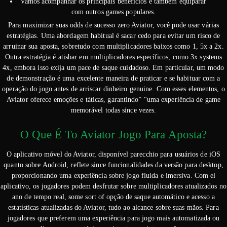
Vamos acompanhar os principais benefícios e também equiparar
com outros games populares.
Para maximizar suas odds de sucesso zero Aviator, você pode usar várias
estratégias. Uma abordagem habitual é sacar cedo para evitar um risco de
arruinar sua aposta, sobretudo com multiplicadores baixos como 1, 5x a 2x.
Outra estratégia é atisbar em multiplicadores específicos, como 3x systems
4x, embora isso exija um pace de saque cuidadoso. Em particular, um modo
de demonstração é uma excelente maneira de praticar e se habituar com a
operação do jogo antes de arriscar dinheiro genuine. Com esses elementos, o
Aviator oferece emoções e táticas, garantindo” “uma experiência de game
memorável todas since vezes.
O Que É To Aviator Jogo Para Aposta?
O aplicativo móvel do Aviator, disponível parecchio para usuários de iOS
quanto sobre Android, reflete since funcionalidades da versão para desktop,
proporcionando uma experiência sobre jogo fluida e imersiva. Com el
aplicativo, os jogadores podem desfrutar sobre multiplicadores atualizados no
ano de tempo real, some sort of opção de saque automático e acesso a
estatísticas atualizadas do Aviator, tudo ao alcance sobre suas mãos. Para
jogadores que preferem uma experiência para jogo mais automatizada ou