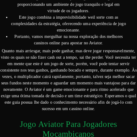
proporcionando um ambiente de jogo tranquilo e legal em
virtude de os jogadores.
Este jogo combina a imprevisibilidade weil sorte com as
complexidades da estratégia, oferecendo uma experiência de jogo
emocionante​​.
Portanto, vamos mergulhar na nossa exploração dos melhores
cassinos online para apostar no Aviator.
Quanto mais arriesgar, mais pode ganhar, mas deve jogar responsavelmente,
visto os quais se não fizer cash out a tempo, sai the perder. Você necessita ter
em mente que este é um jogo de sorte, porém, você pode tentar servir
consistente nos teus ganhos, ganhando bocado e sempre, durante exemplo. Às
vezes, o multiplicador cairá rapidamente, portanto, talvez seja melhor sacar
seus fundos neste momento e aguardar um momento mais vantajoso para dar
novamente. O Aviator é um game emocionante e para ritmo acelerado que
exige uma ótima tomada de decisão e um time estratégico. Esperamos o qual
este guia possua lhe dado o conhecimento necessário afin de jogá-lo com
sucesso em um cassino online.
Jogo Aviator Para Jogadores
Moçambicanos