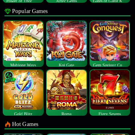
Power of Thor Megaways
Aztec Gems
Gates of Gatot Kaca
Popular Games
Mahjong Ways
Koi Gate
Gem Saviour Conquest
Gold Blitz
Roma
Fiery Sevens
Hot Games