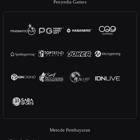
Penyedia Games
Metode Pembayaran