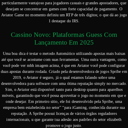
particularmente vantajoso para jogadores casuais e grandes apostadores, que
desejam se concentrar em games com forte capacidad de pagamento. O
Aviator Game no momento definiu um RTP de três dígitos; o que dá ao jogo
1 destaque do IRS.
Cassino Novo: Plataformas Guess Com
Lançamento Em 2025
Uma boa dica é testar o metodo Automático utilizando apostas mais baixas
até que você se acostume com suas ferramentas. Uma outra vantagem, como
você pode ver mhh imagem acima, é que em Aviator você pode configurar
duas apostas durante rodada. Criado pela desenvolvedora de jogos Spribe em
2019, o Aviator é seguro, já o qual estamos falando sobre uma
desenvolvedora para software com uma ótima reputação simply no mercado.
Sim, o Aviator está disponível tanto para desktop quanto para aparelhos
móveis, garantindo que você possa aproveitar o jogo no momento em que e
onde desejar. Em primeiro sitio, ele foi desenvolvido pela Spribe, uma
empresa bem estabelecida no setor” “para iGaming, conhecida durante sua
reputação. A Spribe possui licenças de vários órgãos reguladores
internacionais, u que garante tua adesão aos padrões do setor elizabeth
promove o jogo justo.