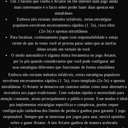
Um 2 fatores que vuelta o Aviator on the internet num jogo ainda
mais interessante é o facto sobre poder fazer duas apostas em
simultâneo.
Embora não existam métodos infalíveis, certas estratégias
populares envolvem encerramentos rápidos (1. 5x), risco tibio
(2x-3x) e apostas simultâneas.
Para finalizar, continuamente jogue com responsabilidade e esteja
ciente de que às vezes você só precisa parar antes que as tarefas
dêem errado em virtude de você.
O modo automático é alguma ótima ferramenta no jogo Aviator,
per lo più quando consideramos que você pode configurar até
suas estratégias diferentes que funcionam de forma simultânea.
Embora não existam métodos infalíveis, certas estratégias populares
envolvem encerramentos rápidos (1. 5x), risco templado (2x-3x) e apostas
simultâneas. O Aviator se destacou em cassinos online como uma alternativa
inovadora aos jogos tradicionais. Com rodadas rápidas e necessidade para
atenção constante, atraiu principalmente o público jovem. Esse modos é ideal
pra implementar estratégias específicas e complexas, porém requer
configuração cuidadosa dos limites de perdas e ganhos para garantir 1 jogo
responsável. Sempre que se interessar por jogos para azar, ouvirá opiniões
sobre o game Aviator. A slot Aviator ganhou de manera acelerada