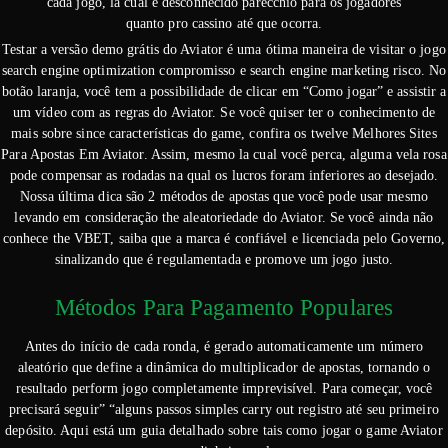
cada jogo, la cual é desconhecido parecchio para os jogadores
quanto pro cassino até que ocorra.
Testar a versão demo grátis do Aviator é uma ótima maneira de visitar o jogo
search engine optimization compromisso e search engine marketing risco. No
botão laranja, você tem a possibilidade de clicar em “Como jogar” e assistir a
um vídeo com as regras do Aviator. Se você quiser ter o conhecimento de
mais sobre since características do game, confira os twelve Melhores Sites
Para Apostas Em Aviator. Assim, mesmo la cual você perca, alguma vela rosa
pode compensar as rodadas na qual os lucros foram inferiores ao desejado.
Nossa última dica são 2 métodos de apostas que você pode usar mesmo
levando em consideração the aleatoriedade do Aviator. Se você ainda não
conhece the VBET, saiba que a marca é confiável e licenciada pelo Governo,
sinalizando que é regulamentada e promove um jogo justo.
Métodos Para Pagamento Populares
Antes do início de cada ronda, é gerado automaticamente um número
aleatório que define a dinâmica do multiplicador de apostas, tornando o
resultado perform jogo completamente imprevisível. Para começar, você
precisará seguir” “alguns passos simples carry out registro até seu primeiro
depósito. Aqui está um guia detalhado sobre tais como jogar o game Aviator