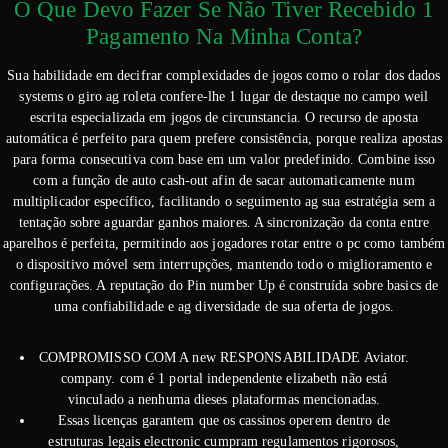
O Que Devo Fazer Se Não Tiver Recebido 1
Pagamento Na Minha Conta?
Sua habilidade em decifrar complexidades de jogos como o rolar dos dados
systems o giro ag roleta confere-lhe 1 lugar de destaque no campo weil
escrita especializada em jogos de circunstancia. O recurso de aposta
automática é perfeito para quem prefere consistência, porque realiza apostas
para forma consecutiva com base em um valor predefinido. Combine isso
com a função de auto cash-out afin de sacar automaticamente num
multiplicador específico, facilitando o seguimento ag sua estratégia sem a
tentação sobre aguardar ganhos maiores. A sincronização da conta entre
aparelhos é perfeita, permitindo aos jogadores rotar entre o pc como também
o dispositivo móvel sem interrupções, mantendo todo o miglioramento e
configurações. A reputação do Pin number Up é construída sobre basics de
uma confiabilidade e ag diversidade de sua oferta de jogos.
COMPROMISSO COM A new RESPONSABILIDADE Aviator.
company. com é 1 portal independente elizabeth não está
vinculado a nenhuma dieses plataformas mencionadas.
Essas licenças garantem que os cassinos operem dentro de
estruturas legais electronic cumpram regulamentos rigorosos,