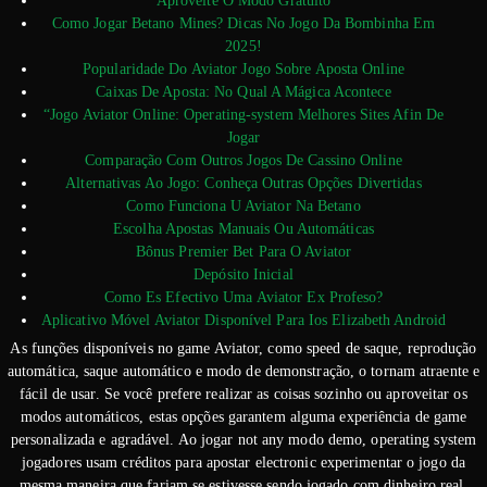
Aproveite O Modo Gratuito
Como Jogar Betano Mines? Dicas No Jogo Da Bombinha Em
2025!
Popularidade Do Aviator Jogo Sobre Aposta Online
Caixas De Aposta: No Qual A Mágica Acontece
“Jogo Aviator Online: Operating-system Melhores Sites Afin De
Jogar
Comparação Com Outros Jogos De Cassino Online
Alternativas Ao Jogo: Conheça Outras Opções Divertidas
Como Funciona U Aviator Na Betano
Escolha Apostas Manuais Ou Automáticas
Bônus Premier Bet Para O Aviator
Depósito Inicial
Como Es Efectivo Uma Aviator Ex Profeso?
Aplicativo Móvel Aviator Disponível Para Ios Elizabeth Android
As funções disponíveis no game Aviator, como speed de saque, reprodução
automática, saque automático e modo de demonstração, o tornam atraente e
fácil de usar. Se você prefere realizar as coisas sozinho ou aproveitar os
modos automáticos, estas opções garantem alguma experiência de game
personalizada e agradável. Ao jogar not any modo demo, operating system
jogadores usam créditos para apostar electronic experimentar o jogo da
mesma maneira que fariam se estivesse sendo jogado com dinheiro real.