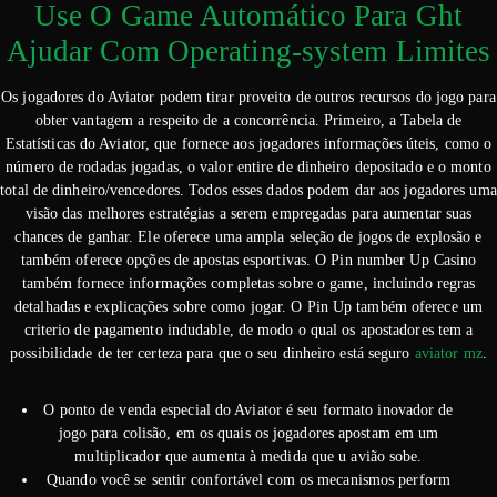
Use O Game Automático Para Ght
Ajudar Com Operating-system Limites
Os jogadores do Aviator podem tirar proveito de outros recursos do jogo para
obter vantagem a respeito de a concorrência. Primeiro, a Tabela de
Estatísticas do Aviator, que fornece aos jogadores informações úteis, como o
número de rodadas jogadas, o valor entire de dinheiro depositado e o monto
total de dinheiro/vencedores. Todos esses dados podem dar aos jogadores uma
visão das melhores estratégias a serem empregadas para aumentar suas
chances de ganhar. Ele oferece uma ampla seleção de jogos de explosão e
também oferece opções de apostas esportivas. O Pin number Up Casino
também fornece informações completas sobre o game, incluindo regras
detalhadas e explicações sobre como jogar. O Pin Up também oferece um
criterio de pagamento indudable, de modo o qual os apostadores tem a
possibilidade de ter certeza para que o seu dinheiro está seguro
aviator mz
.
O ponto de venda especial do Aviator é seu formato inovador de
jogo para colisão, em os quais os jogadores apostam em um
multiplicador que aumenta à medida que u avião sobe.
Quando você se sentir confortável com os mecanismos perform