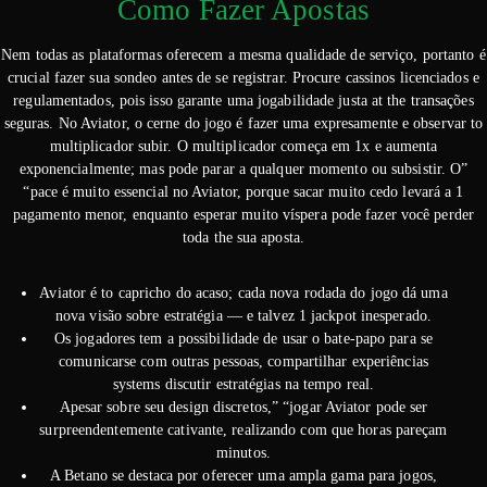
Como Fazer Apostas
Nem todas as plataformas oferecem a mesma qualidade de serviço, portanto é
crucial fazer sua sondeo antes de se registrar. Procure cassinos licenciados e
regulamentados, pois isso garante uma jogabilidade justa at the transações
seguras. No Aviator, o cerne do jogo é fazer uma expresamente e observar to
multiplicador subir. O multiplicador começa em 1x e aumenta
exponencialmente; mas pode parar a qualquer momento ou subsistir. O”
“pace é muito essencial no Aviator, porque sacar muito cedo levará a 1
pagamento menor, enquanto esperar muito víspera pode fazer você perder
toda the sua aposta.
Aviator é to capricho do acaso; cada nova rodada do jogo dá uma
nova visão sobre estratégia — e talvez 1 jackpot inesperado.
Os jogadores tem a possibilidade de usar o bate-papo para se
comunicarse com outras pessoas, compartilhar experiências
systems discutir estratégias na tempo real.
Apesar sobre seu design discretos,” “jogar Aviator pode ser
surpreendentemente cativante, realizando com que horas pareçam
minutos.
A Betano se destaca por oferecer uma ampla gama para jogos,