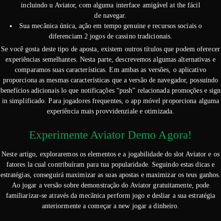
incluindo u Aviator, com alguma interface amigável at the fácil
de navegar.
Sua mecânica única, ação em tempo genuine e recursos sociais o
diferenciam 2 jogos de cassino tradicionais.
Se você gosta deste tipo de aposta, existem outros títulos que podem oferecer
experiências semelhantes. Nesta parte, descrevemos algumas alternativas e
comparamos suas características. Em ambas as versões, o aplicativo
proporciona as mesmas características que a versão de navegador, possuindo
benefícios adicionais lo que notificações “push” relacionada promoções e sign
in simplificado. Para jogadores frequentes, o app móvel proporciona alguma
experiência mais provvidenziale e otimizada.
Experimente Aviator Demo Agora!
Neste artigo, exploraremos os elementos e a jogabilidade do slot Aviator e os
fatores la cual contribuíram para tua popularidade. Seguindo estas dicas e
estratégias, conseguirá maximizar as suas apostas e maximizar os teus ganhos.
Ao jogar a versão sobre demonstração do Aviator gratuitamente, pode
familiarizar-se através da mecânica perform jogo e desliar a sua estratégia
anteriormente a começar a new jogar a dinheiro.