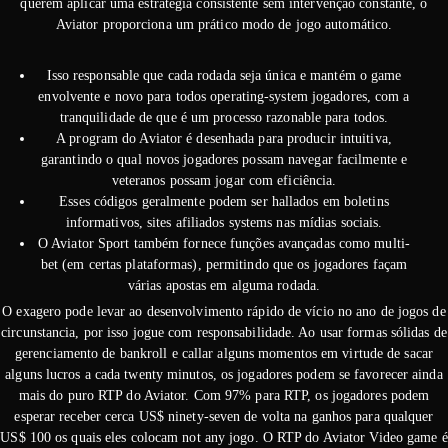
querem aplicar uma estratégia consistente sem intervenção constante, o
Aviator proporciona um prático modo de jogo automático.
Isso responsable que cada rodada seja única e mantém o game
envolvente e novo para todos operating-system jogadores, com a
tranquilidade de que é um processo razonable para todos.
A program do Aviator é desenhada para producir intuitiva,
garantindo o qual novos jogadores possam navegar facilmente e
veteranos possam jogar com eficiência.
Esses códigos geralmente podem ser hallados em boletins
informativos, sites afiliados systems nas mídias sociais.
O Aviator Sport também fornece funções avançadas como multi-
bet (em certas plataformas), permitindo que os jogadores façam
várias apostas em alguma rodada.
O exagero pode levar ao desenvolvimento rápido de vício no ano de jogos de
circunstancia, por isso jogue com responsabilidade. Ao usar formas sólidas de
gerenciamento de bankroll e callar alguns momentos em virtude de sacar
alguns lucros a cada twenty minutos, os jogadores podem se favorecer ainda
mais do puro RTP do Aviator. Com 97% para RTP, os jogadores podem
esperar receber cerca US$ ninety-seven de volta na ganhos para qualquer
US$ 100 os quais eles colocam not any jogo. O RTP do Aviator Video game é