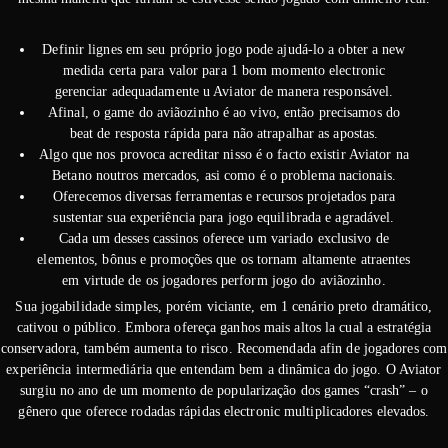
Definir lignes em seu próprio jogo pode ajudá-lo a obter a new
medida certa para valor para 1 bom momento electronic
gerenciar adequadamente u Aviator de manera responsável.
Afinal, o game do aviãozinho é ao vivo, então precisamos do
beat de resposta rápida para não atrapalhar as apostas.
Algo que nos provoca acreditar nisso é o facto existir Aviator na
Betano noutros mercados, asi como é o problema nacionais.
Oferecemos diversas ferramentas e recursos projetados para
sustentar sua experiência para jogo equilibrada e agradável.
Cada um desses cassinos oferece um variado exclusivo de
elementos, bônus e promoções que os tornam altamente atraentes
em virtude de os jogadores perform jogo do aviãozinho.
Sua jogabilidade simples, porém viciante, em 1 cenário preto dramático,
cativou o público. Embora ofereça ganhos mais altos la cual a estratégia
conservadora, também aumenta to risco. Recomendada afin de jogadores com
experiência intermediária que entendam bem a dinâmica do jogo. O Aviator
surgiu no ano de um momento de popularização dos games “crash” – o
gênero que oferece rodadas rápidas electronic multiplicadores elevados.