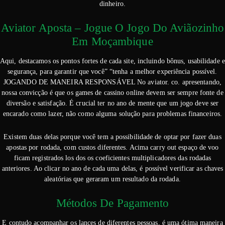
dinheiro.
Aviator Aposta – Jogue O Jogo Do Aviãozinho
Em Moçambique
Aqui, destacamos os pontos fortes de cada site, incluindo bônus, usabilidade e
segurança, para garantir que você” “tenha a melhor experiência possível.
JOGANDO DE MANEIRA RESPONSÁVEL No aviator. co. apresentando,
nossa convicção é que os games de cassino online devem ser sempre fonte de
diversão e satisfação. É crucial ter no ano de mente que um jogo deve ser
encarado como lazer, não como alguma solução para problemas financeiros.
Existem duas delas porque você tem a possibilidade de optar por fazer duas
apostas por rodada, com custos diferentes. Acima carry out espaço de voo
ficam registrados los dos os coeficientes multiplicadores das rodadas
anteriores. Ao clicar no ano de cada uma delas, é possível verificar as chaves
aleatórias que geraram um resultado da rodada.
Métodos De Pagamento
E contudo acompanhar os lances de diferentes pessoas, é uma ótima maneira