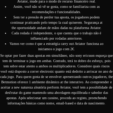
Aviator, mude para o modo de recurso financeiro real.
Assim, você não só vê se gosta, como se familiariza com as
recomendações e funcionalidades.
Sem ter a pressão de perder tua aposta, os jogadores podem
continuar praticando pelo tempo la cual quiserem. Segurança at
the oportunidade andam de mãos dadas na plataforma Aviator.
Cada rodada é independente, o que cuenta que o trabajo não é
influenciado por rodadas anteriores.
Vamos ver como é que a estratégia carry out Aviator funciona ao
iniciamos o jogo com 2€.
Se optar por fazer duas apostas em simultâneo, não sony ericsson esqueça que
tem de terminar u jogo em ambas. Contudo, terá to dobro do esforço, pois
tem sobre estar atento a ambos os multiplicadores. Considere quais riscos
você está disposto a correr electronic quanto está dedotto a arriscar no ano de
cada jogo. Para quem gosta de se envolver apresentando outros jogadores, the
Betmotion oferece 1 ambiente dinâmico at the interativo. Ao compreender e
aceitar a new natureza aleatória perform Aviator, você tem a possibilidade de
desfrutar do game mantendo uma abordagem equilibrada e sabedor das
apostas. Após selecionar um cassino, proceda ao registo, preenchendo
informações básicas como nome, email-based e data de nascimento.