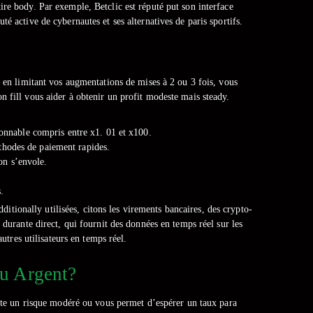
ire body. Par exemple, Betclic est réputé put son interface
é active de cybernautes et ses alternatives de paris sportifs.
t en limitant vos augmentations de mises à 2 ou 3 fois, vous
n fill vous aider à obtenir un profit modeste mais steady.
sonnable compris entre x1. 01 et x100.
éthodes de paiement rapides.
on s’envole.
.
itionally utilisées, citons les virements bancaires, des crypto-
 durante direct, qui fournit des données en temps réel sur les
tres utilisateurs en temps réel.
u Argent?
ente un risque modéré ou vous permet d’espérer un taux para