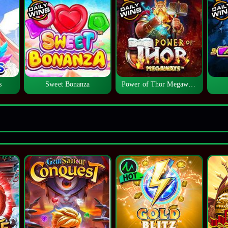
s
Sweet Bonanza
Power of Thor Megaways