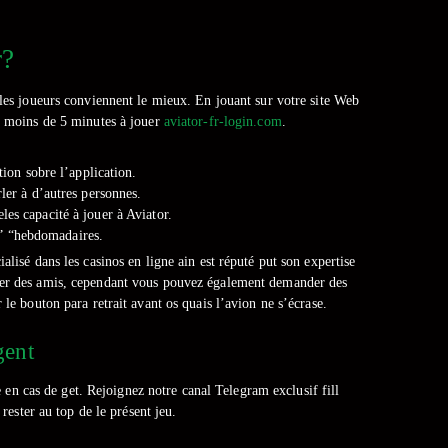
r?
 les joueurs conviennent le mieux. En jouant sur votre site Web
en moins de 5 minutes à jouer
aviator-fr-login.com
.
ation sobre l’application.
ler à d’autres personnes.
es capacité à jouer à Aviator.
s” “hebdomadaires.
alisé dans les casinos en ligne ain est réputé put son expertise
aliser des amis, cependant vous pouvez également demander des
 le bouton para retrait avant os quais l’avion ne s’écrase.
gent
 en cas de get. Rejoignez notre canal Telegram exclusif fill
ester au top de le présent jeu.