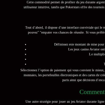
Cette commodité permet de profiter du jeu durante argent r
utilisateur intuitive, tandis que Pokerstars offre des tourno
Tout d’abord, il dispose d’une interface conviviale qui le 
pouvez” “empater vos chances de réussite. Si vous préfére
Définissez este montant de mise pour 
Les jeux casino Aviator ont
Le multipli
Sélectionnez l’option de paiement qui vous convient le mieux, e
monnaies, les portefeuilles électroniques et des cartes de cr
paris ainsi que décisions d’enc
Comment 
Une autre stratégie pour jouer au jeu Aviator durante lign