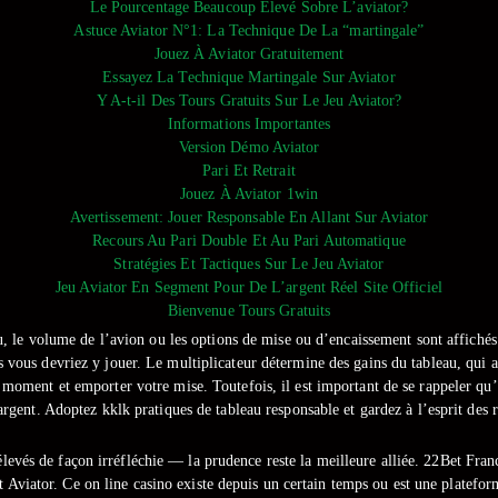
Le Pourcentage Beaucoup Élevé Sobre L’aviator?
Astuce Aviator N°1: La Technique De La “martingale”
Jouez À Aviator Gratuitement
Essayez La Technique Martingale Sur Aviator
Y A-t-il Des Tours Gratuits Sur Le Jeu Aviator?
Informations Importantes
Version Démo Aviator
Pari Et Retrait
Jouez À Aviator 1win
Avertissement: Jouer Responsable En Allant Sur Aviator
Recours Au Pari Double Et Au Pari Automatique
Stratégies Et Tactiques Sur Le Jeu Aviator
Jeu Aviator En Segment Pour De L’argent Réel Site Officiel
Bienvenue Tours Gratuits
eu, le volume de l’avion ou les options de mise ou d’encaissement sont affichés 
lles vous devriez y jouer. Le multiplicateur détermine des gains du tableau, qu
out moment et emporter votre mise. Toutefois, il est important de se rappeler 
argent. Adoptez kklk pratiques de tableau responsable et gardez à l’esprit des r
élevés de façon irréfléchie — la prudence reste la meilleure alliée. 22Bet Fran
 Aviator. Ce on line casino existe depuis un certain temps ou est une plateforme 