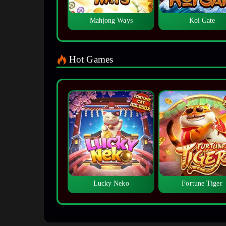
Mahjong Ways
Koi Gate
Hot Games
Lucky Neko
Fortune Tiger