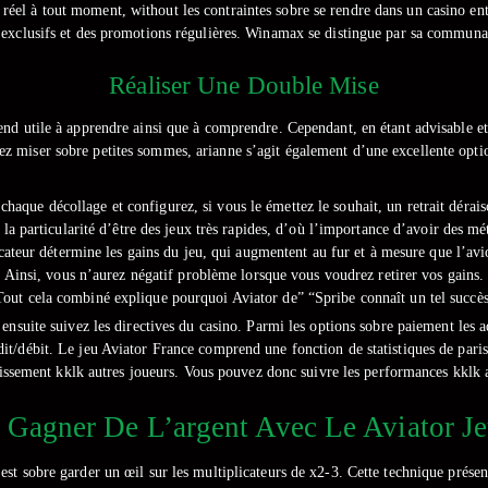
éel à tout moment, without les contraintes sobre se rendre dans un casino ent
is exclusifs et des promotions régulières. Winamax se distingue par sa communaut
Réaliser Une Double Mise
rend utile à apprendre ainsi que à comprendre. Cependant, en étant advisable e
z miser sobre petites sommes, arianne s’agit également d’une excellente optio
chaque décollage et configurez, si vous le émettez le souhait, un retrait dérai
 la particularité d’être des jeux très rapides, d’où l’importance d’avoir des m
cateur détermine les gains du jeu, qui augmentent au fur et à mesure que l’avi
Ainsi, vous n’aurez négatif problème lorsque vous voudrez retirer vos gains.
Tout cela combiné explique pourquoi Aviator de” “Spribe connaît un tel succès
nsuite suivez les directives du casino. Parmi les options sobre paiement les add
édit/débit. Le jeu Aviator France comprend une fonction de statistiques de paris
aissement kklk autres joueurs. Vous pouvez donc suivre les performances kklk au
Gagner De L’argent Avec Le Aviator Je
e est sobre garder un œil sur les multiplicateurs de x2-3. Cette technique prés