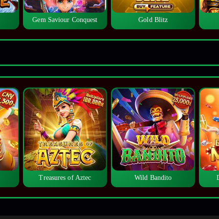
Gem Saviour Conquest
Gold Blitz
Treasures of Aztec
Wild Bandito