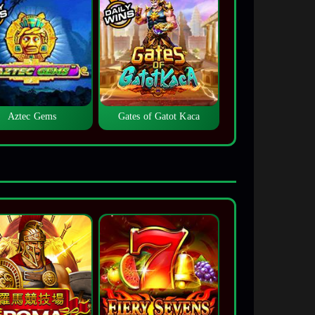
Aztec Gems
Gates of Gatot Kaca