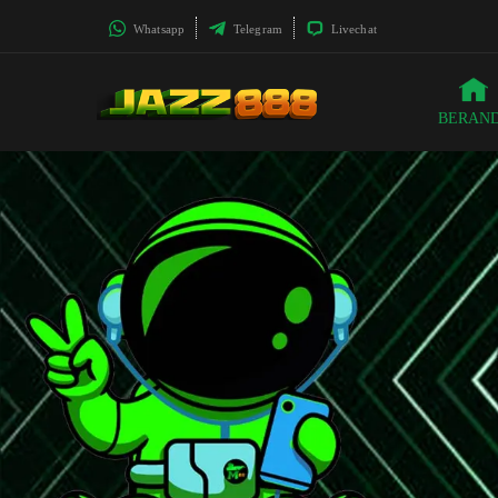
Whatsapp
Telegram
Livechat
BERAN