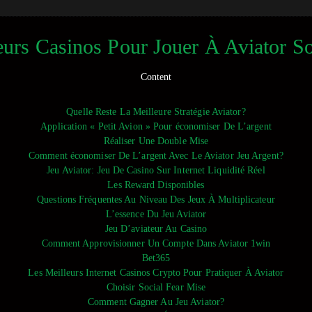
eurs Casinos Pour Jouer À Aviator S
Content
Quelle Reste La Meilleure Stratégie Aviator?
Application « Petit Avion » Pour économiser De L’argent
Réaliser Une Double Mise
Comment économiser De L’argent Avec Le Aviator Jeu Argent?
Jeu Aviator: Jeu De Casino Sur Internet Liquidité Réel
Les Reward Disponibles
Questions Fréquentes Au Niveau Des Jeux À Multiplicateur
L’essence Du Jeu Aviator
Jeu D’aviateur Au Casino
Comment Approvisionner Un Compte Dans Aviator 1win
Bet365
Les Meilleurs Internet Casinos Crypto Pour Pratiquer À Aviator
Choisir Social Fear Mise
Comment Gagner Au Jeu Aviator?