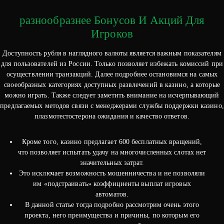
разнообразнее Бонусов И Акций Для
Игроков
Доступность рубля в наглядного валюты является важным показателям
для пользователей из России. Только позволяет избежать комиссий при
осуществлении транзакций. Далее подробнее остановимся на самых
своеобразных категориях доступных развлечений в казино, а которые
можно играть. Также следует заметить внимание на исчерпывающий
предлагаемых методов связи с менеджерами службы поддержки казино,
плазмотестостерона ожидания и качество ответов.
Кроме того, казино предлагает 600 бесплатных вращений,
что позволяет испытать удачу на многочисленных слотах нет
значительных затрат.
Это исключает возможность мошенничества и не позволяли
им «подстраивать» коэффициенты выплат игровых
автоматов.
В данной статье тогда подробно рассмотрим очень этого
проекта, него преимущества и причины, по которым его