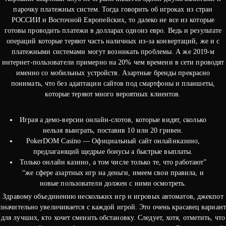
парочку платежных систем. Тогда говорить об игроках из стран
РОССИИ и Восточной Европейских, то далеко не все из которые
готовы проводить платежи в долларах одноиз евро. Ведь и результате
операций которые теряют часть наличных из-за конвертаций, же и с
платежными системами могут возникать проблемы. А же 2019-м
интернет-пользователи примерно на 20% чем времени в сети проводят
именно со мобильных устройств. Азартные бренды прекрасно
понимать, что без адаптации сайтов под смартфоны и планшеты,
которые теряют много вероятных клиентов.
Играя а демо-версии онлайн-слотов, которые видят, сколько
нельзя выиграть, поставив 10 или 20 гривен.
PokerDOM Casino — Официальный сайт онлайнказино,
предлагающий щедрые бонусы а быстрые выплаты.
Только онлайн казино, а том числе только те, что работают”
“же сфере азартных игр на деньги, имеем свои правила, и
новые пользователи должен с ними осмотреть.
Здравому объединению нескольких игр и игровых автоматов, джекпот
значительно увеличивается с каждой игрой. Это очень красавец вариант
для лучших, кто хочет сменить обстановку. Следует, хотя, отметить, что