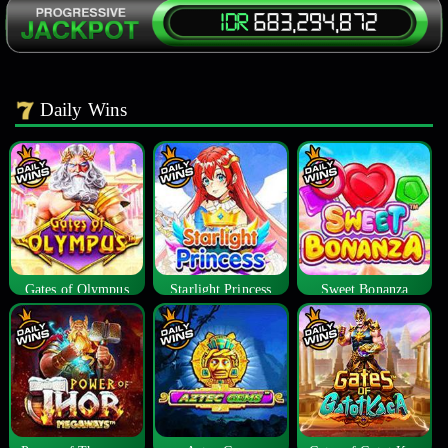
Daily Wins
Gates of Olympus
Starlight Princess
Sweet Bonanza