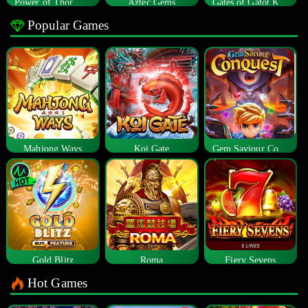
Power of Thor Megaways
Aztec Gems
Gates of Gatot Kaca
Popular Games
Mahjong Ways
Koi Gate
Gem Saviour Conquest
Gold Blitz
Roma
Fiery Sevens
Hot Games