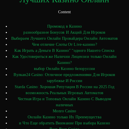
Content
Промокод в Казино
разнообразнее Бонусов И Акций Для Игроков
Выбираем Лучшего Онлайн Провайдера Онлайн Автоматов
Чем отличие Слоты От Live-казино?
Как Играть а Деньги В Казино” “одного Нашего Списка
Как Удостовериться же Наличии Лицензии только Онлайн
Казино?
выбор Онлайн Казино белоруссии
Вулкан24 Casino: Отличное предложениями Для Игроков
зарубежье И России
Starda Casino: Хорошая Репутация В России на 2025 Год
возможность Реальных Игровых Автоматов
Честная Игра и Топовых Онлайн Казино С Выводом
наличных
Monro Casino
Онлайн Казино только Их Преимущества
и Что Еще обратить Внимание При выбора Казино