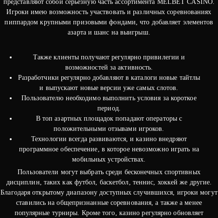
представляют собой серьезную часть ассортимента MELBET CASINO.
Игроки имею возможность участвовать и различных соревнованиях
пиппардом крупными призовыми фондами, что добавляет элементов
азарта и шанс на выигрыш.
Также клиенты получают регулярно привилегии и
возможностей за активность.
Разработчики регулярно добавляют в каталоги новые тайтлы
и выпускают новые версии уже самых слотов.
Пользователю необходимо выполнить условия за короткое
период.
В топ азартных площадок попадают операторы с
положительными отзывами игроков.
Технологии всегда развиваются, и казино внедряют
программное обеспечение, в которое невозможно играть на
мобильных устройствах.
Пользователи могут выбрать среди бесконечных спортивных
дисциплин, таких как футбол, баскетбол, теннис, хоккей же другие.
Благодаря открытому диапазону доступных случившихся, игроки могут
ставились на общепризнанные соревнования, а также а менее
популярные турниры. Кроме того, казино регулярно обновляет