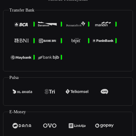
Transfer Bank
Pulsa
E-Money