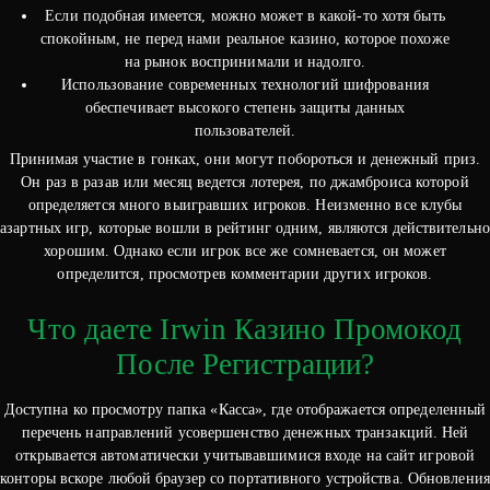
Если подобная имеется, можно может в какой-то хотя быть
спокойным, не перед нами реальное казино, которое похоже
на рынок воспринимали и надолго.
Использование современных технологий шифрования
обеспечивает высокого степень защиты данных
пользователей.
Принимая участие в гонках, они могут побороться и денежный приз.
Он раз в разав или месяц ведется лотерея, по джамброиса которой
определяется много выигравших игроков. Неизменно все клубы
азартных игр, которые вошли в рейтинг одним, являются действительно
хорошим. Однако если игрок все же сомневается, он может
определится, просмотрев комментарии других игроков.
Что даете Irwin Казино Промокод
После Регистрации?
Доступна ко просмотру папка «Касса», где отображается определенный
перечень направлений усовершенство денежных транзакций. Ней
открывается автоматически учитывавшимися входе на сайт игровой
конторы вскоре любой браузер со портативного устройства. Обновления