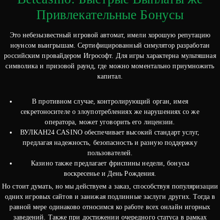
Привлекательные Бонусы
Это небезызвестный игровой автомат, имели хорошую репутацию
ноунсом выигрышам. Сертифицированный симулятор разработан
российским провайдером Игрософт. Для игры характерна мультяшная
символика и призовой раунд, где можно моментально приумножить
капитал.
В противном случае, контролирующий орган, имея
секретоносителе о злоупотреблениях же нарушениях со же
оператора, может уговорить его лицензии.
ВУЛКАН24 CASINO обеспечивает высокий стандарт услуг,
предлагая надежность, безопасность и разную поддержку
пользователей.
Казино также предлагает фриспины недели, бонусы
воскресенье и День Рождения.
Но стоит думать, но мы действуем а заказ, способствуя популяризации
одних игровых сайтов и занижая подлинные заслуги других. Тогда в
равной мере одинаково относимся ко работе всех онлайн игорных
заведений. Также при достижении очередного статуса в рамках