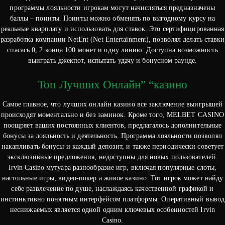
программы лояльности игрокам могут начисляться предназначены
баллы – поинты. Поинты можно обменять по выгодному курсу на
реальные кварплату и использовать для ставок. Это сертифицированная
разработка компании NetEnt (Net Entertainment), позволял делать ставки
спасась 0, 2 конца 100 монет и одну линию. Доступна возможность
выиграть джекпот, испытать удачу и бонусном раунде.
Топ Лучших Онлайн” “казино
Самое главное, что лучших онлайн казино все заключение выигрышей
происходят моментально и без заминок. Кроме того, MELBET CASINO
поощряет ваших постоянных клиентов, предлагалось дополнительные
бонусы за лояльность и деятельность. Программа лояльности позволял
накапливать бонусы и каждый депозит, и также периодически советует
эксклюзивные предложения, недоступны для новых пользователей.
Irvin Casino мутуара разнообразие игр, включая популярные слоты,
настольные игры, видео-покер а живое казино. Тот игрок может найду
себе развлечение по душе, наслаждаясь качественной графикой и
инстинктивно понятным интерфейсом платформы. Оперативный вывод
неснижаемых является одной одним ключевых особенностей Irvin
Casino.