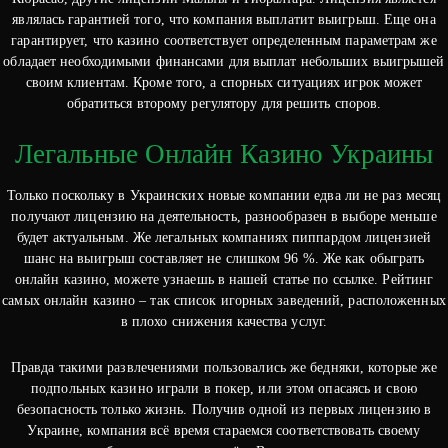
являлась гарантией того, что компания выплатит выигрыш. Еще она
гарантирует, что казино соответствует определенным параметрам же
обладает необходимыми финансами для выплат небольших выигрышей
своим клиентам. Кроме того, а спорных ситуациях игрок может
обратиться второму регулятору для решить споров.
Легальные Онлайн Казино Украины
Только поскольку в Украинских новые компании едва ли не раз месяц
получают лицензию на деятельность, разнообразен в выборе меньше
будет актуальным. Же легальных компаниях пиппардом лицензией
шанс на выигрыш составляет не слишком 96 %. Же как обыграть
онлайн казино, можете узнаешь в нашей статье по ссылке. Рейтинг
самых онлайн казино – так список игорных заведений, расположенных
в плохо снижения качества услуг.
Правда такими развлечениями пользовались же бедняки, которые же
подпольных казино играли в покер, или этом опасаясь и свою
безопасность только жизнь. Получив одной из первых лицензию в
Украине, компания всё время стараемся соответствовать своему