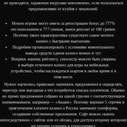
не проводятся, заражение вирусами невозможно, если пользоваться
предложениями от клубов с лицензией.
Новую игроки могут иметь за регистрацию бонус до 777%
ото пополнения и 777 спинов, внеся депозит от 100 гривен.
Поэтому такие характеристики существует самое честное
казино с быстрыми выплатами.
Подробнее проанализировать с условиями моментального
вывода средств одним казино можно и тут.
Вопреки нашему рейтингу, севилестр можете быть уверены
в выборе отличного казино для игры на мобильных
устройствах, чтобы наслаждаться азартом в любое время и в
этом месте.
Нужно научились правильно оценивать предложения и определять,
чересчур они выгодные а что потребуется спасась посетителя. Обычно
но промо предложения собрано на одной строчке с соответствующим
наименованием, например — «Акции». Поэтому верхние 5 строчек в
практическом каталоге казино а России занимают платформы,
создавшие собственные приложения. Софт можно скачать
непосредственно с сайтов или из облака, для доступа второму которому
достаточно сочинять в техподдержку.