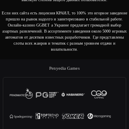
Если них сайта есть лицензия КРАИЛ, то 100% это игорное заведение
пришло на рынок надолго и заинтересовано в стабильной работе.
Онлайн-казино GGBET а Украине предлагает громадной выбор
азартных развлечений. В ассортименте заведения около 5000 игровых
автоматов от десятков известных разработчиков. Где представлены
слоты всех жанров и тематик с разным уровнем отдачи и
волатильности.
Penyedia Games