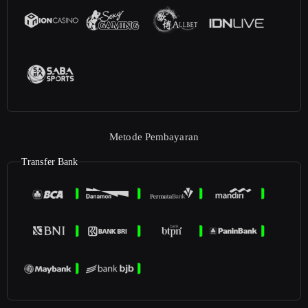
Metode Pembayaran
Transfer Bank