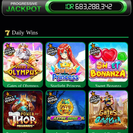
Daily Wins
Gates of Olympus
Starlight Princess
Sweet Bonanza