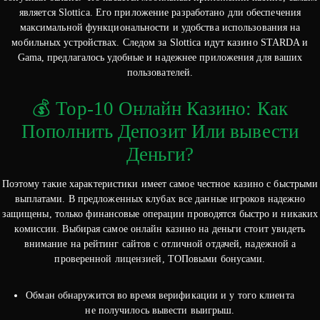
является Slottica. Его приложение разработано дли обеспечения
максимальной функциональности и удобства использования на
мобильных устройствах. Следом за Slottica идут казино STARDA и
Gama, предлагалось удобные и надежнее приложения для ваших
пользователей.
💰 Top-10 Онлайн Казино: Как
Пополнить Депозит Или вывести
Деньги?
Поэтому такие характеристики имеет самое честное казино с быстрыми
выплатами. В предложенных клубах все данные игроков надежно
защищены, только финансовые операции проводятся быстро и никаких
комиссии. Выбирая самое онлайн казино на деньги стоит увидеть
внимание на рейтинг сайтов с отличной отдачей, надежной а
проверенной лицензией, ТОПовыми бонусами.
Обман обнаружится во время верификации и у того клиента
не получилось вывести выигрыш.