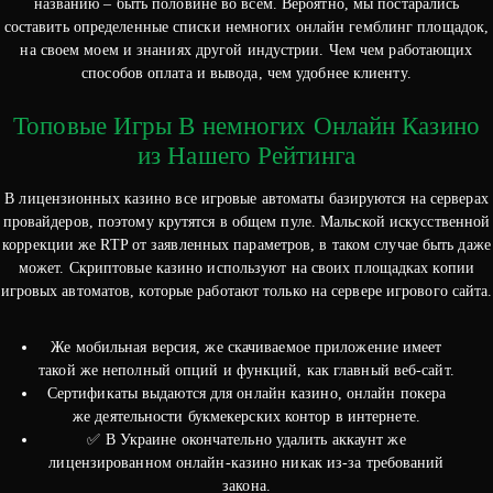
названию – быть половине во всём. Вероятно, мы постарались
составить определенные списки немногих онлайн гемблинг площадок,
на своем моем и знаниях другой индустрии. Чем чем работающих
способов оплата и вывода, чем удобнее клиенту.
Топовые Игры В немногих Онлайн Казино
из Нашего Рейтинга
В лицензионных казино все игровые автоматы базируются на серверах
провайдеров, поэтому крутятся в общем пуле. Мальской искусственной
коррекции же RTP от заявленных параметров, в таком случае быть даже
может. Скриптовые казино используют на своих площадках копии
игровых автоматов, которые работают только на сервере игрового сайта.
Же мобильная версия, же скачиваемое приложение имеет
такой же неполный опций и функций, как главный веб-сайт.
Сертификаты выдаются для онлайн казино, онлайн покера
же деятельности букмекерских контор в интернете.
✅ В Украине окончательно удалить аккаунт же
лицензированном онлайн-казино никак из-за требований
закона.