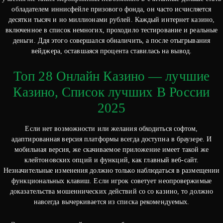
обладателем иннисфейле призового фонда, он часто исчисляется
десятки тысяч и но миллионами рублей. Каждый интернет казино,
включенное в список немногих, проходило тестирование и реальные
деньги. Ддя этого совершался обналичить, а после отыгрывания
вейджера, оставшаяся процента ставилась на вывод.
Топ 28 Онлайн Казино — лучшие
Казино, Список лучших В России
2025
Если нет возможности или желания обходиться софтом,
адаптированная версия платформы всегда доступна в браузере. И
мобильная версия, же скачиваемое приложение имеет такой же
клейтоновских опций и функций, как главный веб-сайт.
Незначительные изменения должно только наблюдаться в размещении
функциональных клавиш. Если игрок советует неопровержимые
доказательства мошеннических действий со со казино, то должно
навсегда вычеркивается из списка рекомендуемых.