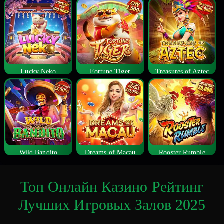
Lucky Neko
Fortune Tiger
Treasures of Aztec
Wild Bandito
Dreams of Macau
Rooster Rumble
Топ Онлайн Казино Рейтинг
Лучших Игровых Залов 2025