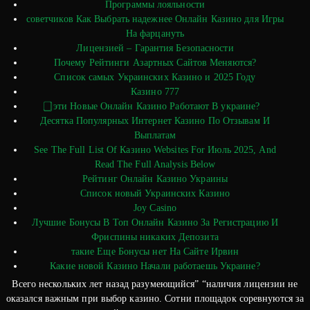
Программы лояльности
советчиков Как Выбрать надежнее Онлайн Казино для Игры
На фарцануть
Лицензией – Гарантия Безопасности
Почему Рейтинги Азартных Сайтов Меняются?
Список самых Украинских Казино и 2025 Году
Казино 777
⃣ эти Новые Онлайн Казино Работают В украине?
Десятка Популярных Интернет Казино По Отзывам И
Выплатам
See The Full List Of Казино Websites For Июль 2025, And
Read The Full Analysis Below
Рейтинг Онлайн Казино Украины
Список новый Украинских Казино
Joy Casino
Лучшие Бонусы В Топ Онлайн Казино За Регистрацию И
Фриспины никаких Депозита
такие Еще Бонусы нет На Сайте Ирвин
Какие новой Казино Начали работаешь Украине?
Всего нескольких лет назад разумеющийся” “наличия лицензии не
оказался важным при выбор казино. Сотни площадок соревнуются за