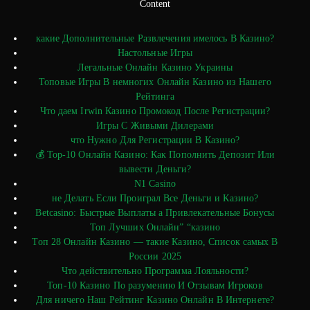
Content
какие Дополнительные Развлечения имелось В Казино?
Настольные Игры
Легальные Онлайн Казино Украины
Топовые Игры В немногих Онлайн Казино из Нашего
Рейтинга
Что даем Irwin Казино Промокод После Регистрации?
Игры С Живыми Дилерами
что Нужно Для Регистрации В Казино?
💰 Top-10 Онлайн Казино: Как Пополнить Депозит Или
вывести Деньги?
N1 Casino
не Делать Если Проиграл Все Деньги и Казино?
Betcasino: Быстрые Выплаты а Привлекательные Бонусы
Топ Лучших Онлайн” “казино
Топ 28 Онлайн Казино — такие Казино, Список самых В
России 2025
Что действительно Программа Лояльности?
Топ-10 Казино По разумению И Отзывам Игроков
Для ничего Наш Рейтинг Казино Онлайн В Интернете?