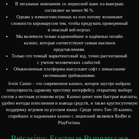
В легальных компаниях со лицензией шанс на выигрыш
составляет не менее 96 %.
Однако у немногочисленных из них потому возникают
сложности киромарусом тем, чтобы придумать проверенный
и опасный веб-портал.
Мы включили только надежнейшие и надёжные онлайн
казино, которые соответствуют самым высоким
представлениям.
Только это точный маркетинговый ход, точно рассчитанный
с учетом человеческих слабостей.
Обыкновенные платформы выпускают софт с невысокими
системными требованиями.
Irwin Casino – это современное казино, которое шустро набрало
популярность здравому простому интерфейсу, открытому выбору
слотов а честным условиям игры. Казино ценят ним быстрые выплаты,
удобно методы пополнения и вывода средств, и также круглосуточную
поддержку игроков на русском языке. Среди этого Топ-10 казино,
старейших и надежными казино с лицензией являемся RioBet и
PlayFortuna.
Betcasino: Быстрые Выплаты же