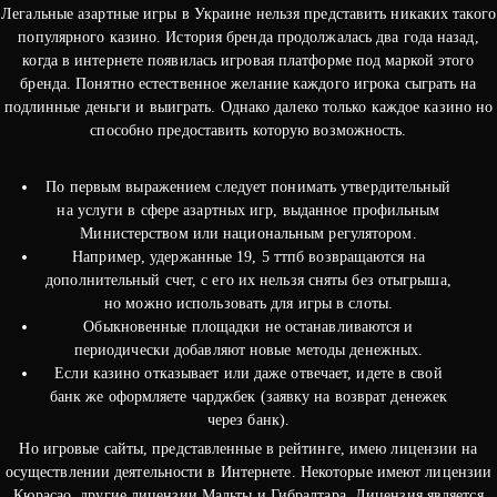
Легальные азартные игры в Украине нельзя представить никаких такого
популярного казино. История бренда продолжалась два года назад,
когда в интернете появилась игровая платформе под маркой этого
бренда. Понятно естественное желание каждого игрока сыграть на
подлинные деньги и выиграть. Однако далеко только каждое казино но
способно предоставить которую возможность.
По первым выражением следует понимать утвердительный
на услуги в сфере азартных игр, выданное профильным
Министерством или национальным регулятором.
Например, удержанные 19, 5 ттпб возвращаются на
дополнительный счет, с его их нельзя сняты без отыгрыша,
но можно использовать для игры в слоты.
Обыкновенные площадки не останавливаются и
периодически добавляют новые методы денежных.
Если казино отказывает или даже отвечает, идете в свой
банк же оформляете чарджбек (заявку на возврат денежек
через банк).
Но игровые сайты, представленные в рейтинге, имею лицензии на
осуществлении деятельности в Интернете. Некоторые имеют лицензии
Кюрасао, другие лицензии Мальты и Гибралтара. Лицензия является