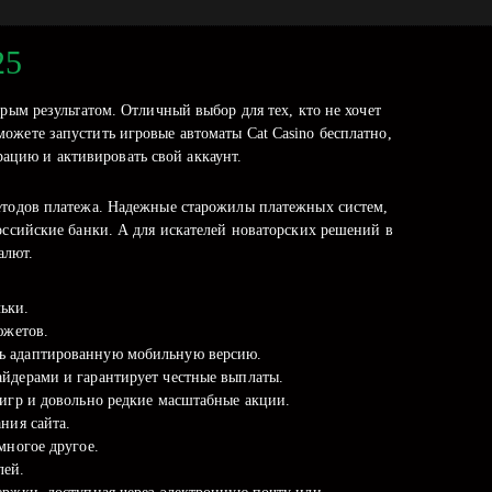
25
трым результатом. Отличный выбор для тех, кто не хочет
ожете запустить игровые автоматы Cat Casino бесплатно,
рацию и активировать свой аккаунт.
етодов платежа. Надежные старожилы платежных систем,
российские банки. А для искателей новаторских решений в
алют.
ьки.
южетов.
ать адаптированную мобильную версию.
айдерами и гарантирует честные выплаты.
 игр и довольно редкие масштабные акции.
ния сайта.
многое другое.
лей.