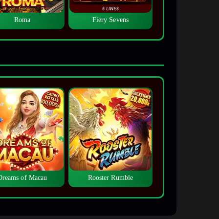
Roma
Fiery Sevens
Dreams of Macau
Rooster Rumble