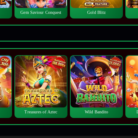
Gem Saviour Conquest
Gold Blitz
Treasures of Aztec
Wild Bandito