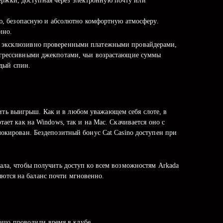
ержки, доступная через электронную почту или
ную, безопасную и абсолютно комфортную атмосферу.
ино.
тся эксклюзивно проверенными платежными провайдерами,
огрессивными джекпотами, чьи возрастающие суммы
ждый спин.
сить выигрыш. Как и в любом уважающем себя слоте, в
тает как на Windows, так и на Mac. Скачивается оно с
локирован. Бездепозитный бонус Cat Casino доступен при
ала, чтобы получить доступ ко всем возможностям Arkada
яются на баланс почти мгновенно.
ошо проводили время в клубе.