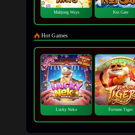
Mahjong Ways
Koi Gate
Hot Games
Lucky Neko
Fortune Tiger