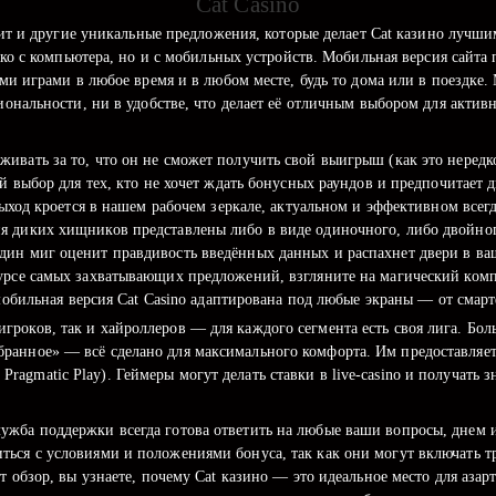
Cat Casino
ит и другие уникальные предложения, которые делает Cat казино лучш
ько с компьютера, но и с мобильных устройств. Мобильная версия сайт
ми играми в любое время и в любом месте, будь то дома или в поездке.
ональности, ни в удобстве, что делает её отличным выбором для актив
еживать за то, что он не сможет получить свой выигрыш (как это неред
 выбор для тех, кто не хочет ждать бонусных раундов и предпочитает 
ыход кроется в нашем рабочем зеркале, актуальном и эффективном всегд
я диких хищников представлены либо в виде одиночного, либо двойно
один миг оценит правдивость введённых данных и распахнет двери в ва
курсе самых захватывающих предложений, взгляните на магический ком
обильная версия Cat Casino адаптирована под любые экраны — от смарт
гроков, так и хайроллеров — для каждого сегмента есть своя лига. Б
ранное» — всё сделано для максимального комфорта. Им предоставляе
 Pragmatic Play). Геймеры могут делать ставки в live-casino и получать
ужба поддержки всегда готова ответить на любые ваши вопросы, днем 
ться с условиями и положениями бонуса, так как они могут включать 
т обзор, вы узнаете, почему Cat казино — это идеальное место для азар