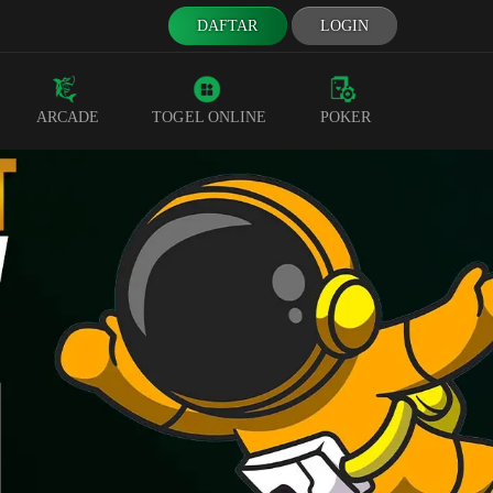
DAFTAR
LOGIN
ARCADE
TOGEL ONLINE
POKER