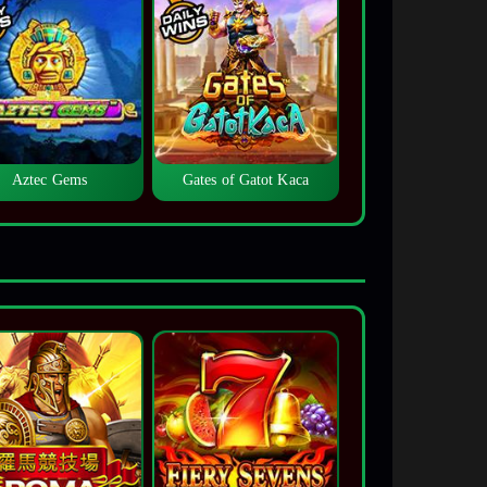
Aztec Gems
Gates of Gatot Kaca