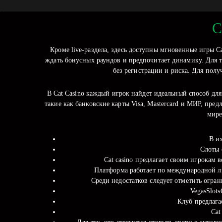
C
Кроме live-раздела, здесь доступны мгновенные игры Ca
ждать бонусных раундов и предпочитает динамику. Для т
без регистрации и риска. Для полу
В Cat Casino каждый игрок найдет идеальный способ д
такие как банковские карты Visa, Mastercard и МИР, пре
мире
В и
Слоты 
Cat casino предлагает своим игрокам
Платформа работает по международной ли
Среди недостатков следует отметить огра
VegasSlot
Клуб предлага
Cat