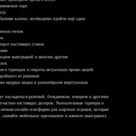
нковских карт.
игр.
обытиям казино, необходимо пройти ещё один
ения счетом.
ке.
ворот настоящих ставок.
шами.
 выводом выигрышей и многим другим.
лов.
я в турнирах и секреты актуальных промо-акций.
орейшего ее решения.
кже щедрые акции и разнообразие виртуальных
ут насладиться рулеткой, блэкджеком, покером и другими
я участию настоящих дилеров. Увлекательные турниры и
личная онлайн-платформа для азартных игроков, которые
о, скачайте мобильное приложение и начните выигрывать