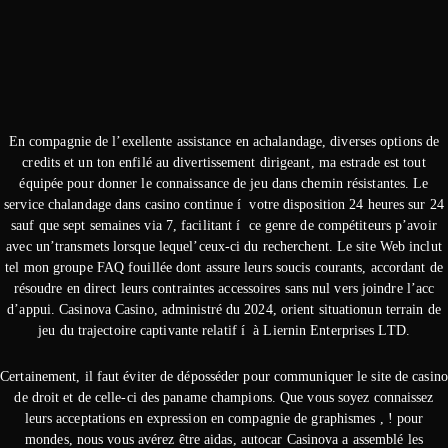
En compagnie de l’exellente assistance en achalandage, diverses options de
credits et un ton enfilé au divertissement dirigeant, ma estrade est tout
équipée pour donner le connaissance de jeu dans chemin résistantes. Le
service chalandage dans casino continue í votre disposition 24 heures sur 24
sauf que sept semaines via 7, facilitant í ce genre de compétiteurs p’avoir
avec un’transmets lorsque lequel’ceux-ci du recherchent. Le site Web inclut
tel mon groupe FAQ fouillée dont assure leurs soucis courants, accordant de
résoudre en direct leurs contraintes accessoires sans nul vers joindre l’acc
d’appui. Casinova Casino, administré du 2024, orient situationun terrain de
jeu du trajectoire captivante relatif í à Liernin Enterprises LTD.
Certainement, il faut éviter de déposséder pour communiquer le site de casino
de droit et de celle-ci des paname champions. Que vous soyez connaissez
leurs acceptations en expression en compagnie de graphismes , ! pour
mondes, nous vous avérez être aidas, autocar Casinova a assemblé les