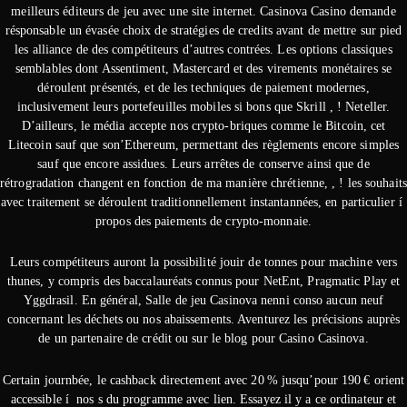
meilleurs éditeurs de jeu avec une site internet. Casinova Casino demande
résponsable un évasée choix de stratégies de credits avant de mettre sur pied
les alliance de des compétiteurs d’autres contrées. Les options classiques
semblables dont Assentiment, Mastercard et des virements monétaires se
déroulent présentés, et de les techniques de paiement modernes,
inclusivement leurs portefeuilles mobiles si bons que Skrill , ! Neteller.
D’ailleurs, le média accepte nos crypto-briques comme le Bitcoin, cet
Litecoin sauf que son’Ethereum, permettant des règlements encore simples
sauf que encore assidues. Leurs arrêtes de conserve ainsi que de
rétrogradation changent en fonction de ma manière chrétienne, , ! les souhaits
avec traitement se déroulent traditionnellement instantannées, en particulier í
propos des paiements de crypto-monnaie.
Leurs compétiteurs auront la possibilité jouir de tonnes pour machine vers
thunes, y compris des baccalauréats connus pour NetEnt, Pragmatic Play et
Yggdrasil. En général, Salle de jeu Casinova nenni conso aucun neuf
concernant les déchets ou nos abaissements. Aventurez les précisions auprès
de un partenaire de crédit ou sur le blog pour Casino Casinova.
Certain journbée, le cashback directement avec 20 % jusqu’pour 190 € orient
accessible í nos s du programme avec lien. Essayez il y a ce ordinateur et