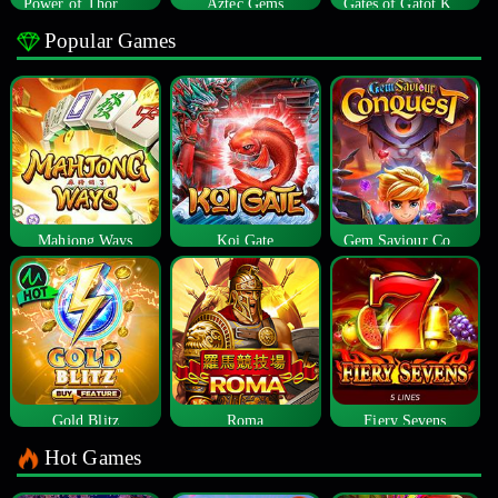
Power of Thor Megaways
Aztec Gems
Gates of Gatot Kaca
Popular Games
Mahjong Ways
Koi Gate
Gem Saviour Conquest
Gold Blitz
Roma
Fiery Sevens
Hot Games