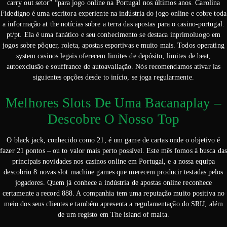
carry out setor” “para jogo online na Portugal nos últimos anos. Carolina
Fidedigno é uma escritora experiente na indústria do jogo online e cobre toda
a informação at the notícias sobre a terra das apostas para o casino-portugal.
pt/pt. Ela é uma fanático e seu conhecimento se destaca inprimoluogo em
jogos sobre pôquer, roleta, apostas esportivas e muito mais. Todos operating
system casinos legais oferecem limites de depósito, limites de beat,
autoexclusão e souffrance de autoavaliação. Nós recomendamos ativar las
siguientes opções desde to início, se joga regularmente.
Melhores Slots De Uma Bacanaplay –
Descobre O Nosso Top
O black jack, conhecido como 21, é um game de cartas onde o objetivo é
fazer 21 pontos – ou to valor mais perto possível. Este mês fomos à busca das
principais novidades nos casinos online em Portugal, e a nossa equipa
descobriu 8 novas slot machine games que merecem producir testadas pelos
jogadores. Quem já conhece a indústria de apostas online reconhece
certamente a record 888. A companhia tem uma reputação muito positiva no
meio dos seus clientes e também apresenta a regulamentação do SRIJ, além
de um registo em The island of malta.