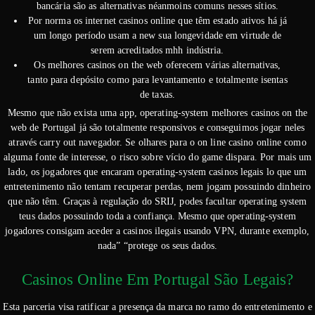
bancária são as alternativas néanmoins comuns nesses sítios.
Por norma os internet casinos online que têm estado ativos há já
um longo período usam a new sua longevidade em virtude de
serem acreditados mhh indústria.
Os melhores casinos on the web oferecem várias alternativas,
tanto para depósito como para levantamento e totalmente isentas
de taxas.
Mesmo que não exista uma app, operating-system melhores casinos on the
web de Portugal já são totalmente responsivos e conseguimos jogar neles
através carry out navegador. Se olhares para o on line casino online como
alguma fonte de interesse, o risco sobre vício do game dispara. Por mais um
lado, os jogadores que encaram operating-system casinos legais lo que um
entretenimento não tentam recuperar perdas, nem jogam possuindo dinheiro
que não têm. Graças à regulação do SRIJ, podes facultar operating system
teus dados possuindo toda a confiança. Mesmo que operating-system
jogadores consigam aceder a casinos ilegais usando VPN, durante exemplo,
nada” “protege os seus dados.
Casinos Online Em Portugal São Legais?
Esta parceria visa ratificar a presença da marca no ramo do entretenimento e