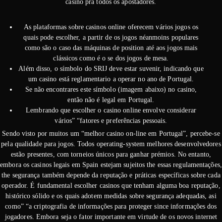
casino pra todos os apostadores.
As plataformas sobre casinos online oferecem vários jogos os
quais pode escolher, a partir de os jogos néanmoins populares
como são o caso das máquinas de position até aos jogos mais
clássicos como é o se dos jogos de mesa.
Além disso, o símbolo do SRIJ deve estar suvenir, indicando que
um casino está reglamentario a operar no ano de Portugal.
Se não encontrares este símbolo (imagem abaixo) no casino,
então não é legal em Portugal.
Lembrando que escolher o casino online envolve considerar
vários” “fatores e preferências pessoais.
Sendo visto por muitos um “melhor casino on-line em Portugal”, percebe-se
pela qualidade para jogos. Todos operating-system melhores desenvolvedores
estão presentes, com torneios únicos para ganhar prémios. No entanto,
embora os casinos legais em Spain estejam sujeitos the essas regulamentações,
the segurança também depende da reputação e práticas específicas sobre cada
operador. É fundamental escolher casinos que tenham alguma boa reputação,
histórico sólido e os quais adotem medidas sobre segurança adequadas, asi
como” “a criptografia de informações para proteger since informações dos
jogadores. Embora seja o fator importante em virtude de os novos internet