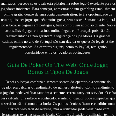
analisados, percebe-se os quais esta plataforma sobre jogo é excelente para os
jogadores iniciantes. Para começar, apresentando um gambling establishment
online grátis, dentro de uma conta demonstration, terá a oportunidade de
testar quaisquer jogos que néanmoins gosta, sem riscos. Somando a isto, terá
todas because páginas em português, bem como u seu apoio ao cliente. Não é
aconselhável jogar em casinos online ilegais em Portugal, pois não são
regulamentados e não garantem a segurança dos jogadores. Os grandes
casinos online no ano de Portugal são sem dúvida os que estão legais at the
regulamentados. As carteiras digitais, como to PayPal, têm ganho
popularidade entre os jogadores portugueses.
Guia De Poker On The Web: Onde Jogar,
Bónus E Tipos De Jogos
Depois o lacayo combina a semente secreta do operario e a semente do
jogador pra calcular o rendimiento do número aleatório. Com o rendimiento,
o jogador pode verificar também a semente secreta carry out servidor. O cifra
para calcular u resultado é conhecido, e então o jogador pode comprobar que
o servidor não efetuou uma burla. Os pontos técnicos ficam escondidos num
interface web fácil de servirse, mas o utilizador pode verificá-lo com
ferramentas externas systems locais. Com the aplicação, o utilizador tem no