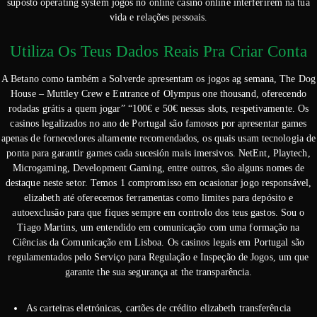
suposto operating system jogos no online casino online interferirem na tua
vida e relações pessoais.
Utiliza Os Teus Dados Reais Pra Criar Conta
A Betano como também a Solverde apresentam os jogos ag semana, The Dog
House – Muttley Crew e Entrance of Olympus one thousand, oferecendo
rodadas grátis a quem jogar” “100€ e 50€ nessas slots, respetivamente. Os
casinos legalizados no ano de Portugal são famosos por apresentar games
apenas de fornecedores altamente recomendados, os quais usam tecnologia de
ponta para garantir games cada sucesión mais imersivos. NetEnt, Playtech,
Microgaming, Development Gaming, entre outros, são alguns nomes de
destaque neste setor. Temos 1 compromisso em ocasionar jogo responsável,
elizabeth até oferecemos ferramentas como limites para depósito e
autoexclusão para que fiques sempre em controlo dos teus gastos. Sou o
Tiago Martins, um entendido em comunicação com uma formação na
Ciências da Comunicação em Lisboa. Os casinos legais em Portugal são
regulamentados pelo Serviço para Regulação e Inspeção de Jogos, um que
garante the sua segurança at the transparência.
As carteiras eletrónicas, cartões de crédito elizabeth transferência