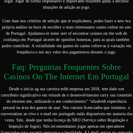
lugar. Jogar de forma responsável é importante elizabeth ajuda a declinar
situações de adição ao jogo.
Com base nos critérios de seleção que te explicámos, podes fazer a new tua
própria análise na hora de escolher o mais interessante casino online no ano
de Portugal. Ajudamos-te some sort of encontrar casinos on the web de
confiança em Portugal através de opiniões honestas, para as quais também
podes contribuir. A volatilidade em games de casino refere-se à variação em
frequência e not any valor dos pagamentos durante o jogo.
Faq: Perguntas Frequentes Sobre
Casinos On The Internet Em Portugal
Desde o início ag sua carreira mhh empresa em 2018, tem dado um
contributo significativo em virtude de o desenvolvimento carry out conteúdo
do internet site, utilizando o seu conhecimento” “elizabeth experiência
pessoal na área dos games de azar. Nos casinos licenciados que testámos, o
conversation ao vivo e e-mail em português estão disponíveis em maioria das
vezes. Sim, desde que tenha licença do SRIJ (Serviço sobre Regulação e
Inspeção de Jogos). Nós recomendamos jogar apenas em operadores
licenciados para garantir segurança e legalidade. A Lebull entrou no mercado