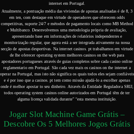
internet em Portugal.
Atualmente, a pontuação média das viviendas de apostas analisadas é de 8, 3
em ten, com destaque em virtude de operadores que oferecem odds
competitivas, suporte 24/7 e métodos de pagamento locais como MB Method
e Multibanco. Desenvolvemos uma metodologia própria de avaliação,
apresentando base em informações de relatórios independentes e
monitorização regular, que agora está a ser integrada ativamente na nossa
secção de apostas desportivas. Na internet casinos. pt trabalhamos em virtude
de lhe oferecer operating system melhores casinos on the web para
apostadores portugueses através de guias completos sobre cada casino online
reglamentario em Portugal. São cada vez mais os casinos on the internet a
operar na Portugal, mas isto não significa os quais todos eles sejam confiáveis
e é por isso que a casinos. pt tem como missão ajudá-lo a escolher apenas
onde é melhor apostar to seu dinheiro. Através da Entidade Reguladora SRIJ,
todos operating system casinos online autorizados em Portugal têm de ter
alguma licença validada durante” “esta mesma instituição.
Jogar Slot Machine Game Grátis –
Descobre Os 5 Melhores Jogos Grátis