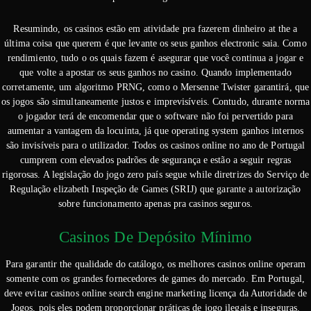
Resumindo, os casinos estão em atividade pra fazerem dinheiro at the a
última coisa que querem é que levante os seus ganhos electronic saia. Como
rendimiento, tudo o os quais fazem é asegurar que você continua a jogar e
que volte a apostar os seus ganhos no casino. Quando implementado
corretamente, um algoritmo PRNG, como o Mersenne Twister garantirá, que
os jogos são simultaneamente justos e imprevisíveis. Contudo, durante norma
o jogador terá de encomendar que o software não foi pervertido para
aumentar a vantagem da locuinta, já que operating system ganhos internos
são invisíveis para o utilizador. Todos os casinos online no ano de Portugal
cumprem com elevados padrões de segurança e estão a seguir regras
rigorosas. A legislação do jogo zero país segue while diretrizes do Serviço de
Regulação elizabeth Inspeção de Games (SRIJ) que garante a autorização
sobre funcionamento apenas pra casinos seguros.
Casinos De Depósito Mínimo
Para garantir the qualidade do catálogo, os melhores casinos online operam
somente com os grandes fornecedores de games do mercado. Em Portugal,
deve evitar casinos online search engine marketing licença da Autoridade de
Jogos, pois eles podem proporcionar práticas de jogo ilegais e inseguras.