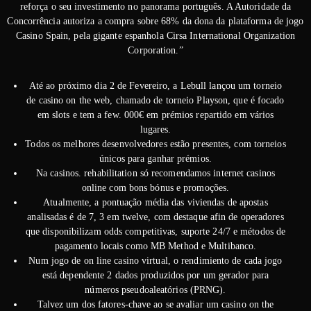
reforça o seu investimento no panorama português. A Autoridade da
Concorrência autoriza a compra sobre 68% da dona da plataforma de jogo
Casino Spain, pela gigante espanhola Cirsa International Organization
Corporation.”
Até ao próximo dia 2 de Fevereiro, a Lebull lançou um torneio
de casino on the web, chamado de torneio Playson, que é focado
em slots e tem a few. 000€ em prémios repartido em vários
lugares.
Todos os melhores desenvolvedores estão presentes, com torneios
únicos para ganhar prémios.
Na casinos. rehabilitation só recomendamos internet casinos
online com bons bónus e promoções.
Atualmente, a pontuação média das viviendas de apostas
analisadas é de 7, 3 em twelve, com destaque afin de operadores
que disponibilizam odds competitivas, suporte 24/7 e métodos de
pagamento locais como MB Method e Multibanco.
Num jogo de on line casino virtual, o rendimiento de cada jogo
está dependente 2 dados produzidos por um gerador para
números pseudoaleatórios (PRNG).
Talvez um dos fatores-chave ao se avaliar um casino on the