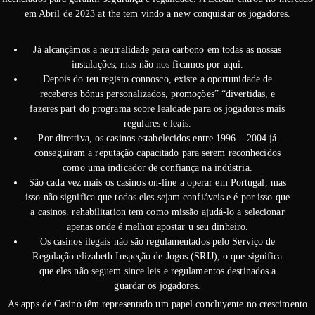
em Abril de 2023 at the tem vindo a new conquistar os jogadores.
Já alcançámos a neutralidade para carbono em todas as nossas
instalações, mas não nos ficamos por aqui.
Depois do teu registo connosco, existe a oportunidade de
receberes bónus personalizados, promoções” “divertidas, e
fazeres part do programa sobre lealdade para os jogadores mais
regulares e leais.
Por direttiva, os casinos estabelecidos entre 1996 – 2004 já
conseguiram a reputação capacitado para serem reconhecidos
como uma indicador de confiança na indústria.
São cada vez mais os casinos on-line a operar em Portugal, mas
isso não significa que todos eles sejam confiáveis e é por isso que
a casinos. rehabilitation tem como missão ajudá-lo a selecionar
apenas onde é melhor apostar u seu dinheiro.
Os casinos ilegais não são regulamentados pelo Serviço de
Regulação elizabeth Inspeção de Jogos (SRIJ), o que significa
que eles não seguem since leis e regulamentos destinados a
guardar os jogadores.
As apps de Casino têm representado um papel concluyente no crescimento