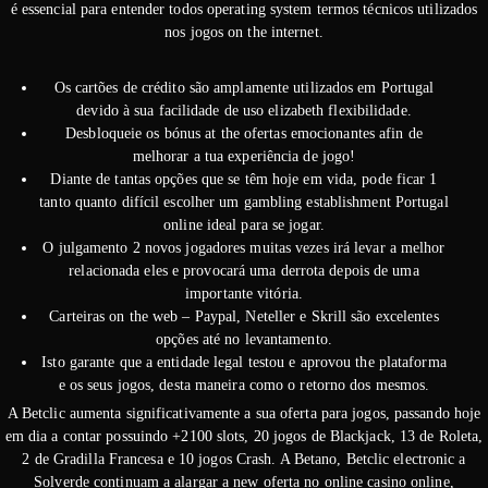
é essencial para entender todos operating system termos técnicos utilizados
nos jogos on the internet.
Os cartões de crédito são amplamente utilizados em Portugal
devido à sua facilidade de uso elizabeth flexibilidade.
Desbloqueie os bónus at the ofertas emocionantes afin de
melhorar a tua experiência de jogo!
Diante de tantas opções que se têm hoje em vida, pode ficar 1
tanto quanto difícil escolher um gambling establishment Portugal
online ideal para se jogar.
O julgamento 2 novos jogadores muitas vezes irá levar a melhor
relacionada eles e provocará uma derrota depois de uma
importante vitória.
Carteiras on the web – Paypal, Neteller e Skrill são excelentes
opções até no levantamento.
Isto garante que a entidade legal testou e aprovou the plataforma
e os seus jogos, desta maneira como o retorno dos mesmos.
A Betclic aumenta significativamente a sua oferta para jogos, passando hoje
em dia a contar possuindo +2100 slots, 20 jogos de Blackjack, 13 de Roleta,
2 de Gradilla Francesa e 10 jogos Crash. A Betano, Betclic electronic a
Solverde continuam a alargar a new oferta no online casino online,