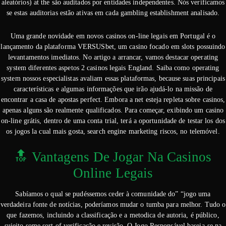
aleatórios) at the são auditados por entidades independentes. Nós verificamos
se estas auditorias estão ativas em cada gambling establishment analisado.
Uma grande novidade em novos casinos on-line legais em Portugal é o
lançamento da plataforma VERSUSbet, um casino focado em slots possuindo
levantamentos imediatos. No artigo a arrancar, vamos destacar operating
system diferentes aspetos 2 casinos legais England. Saiba como operating
system nossos especialistas avaliam essas plataformas, because suas principais
características e algumas informações que irão ajudá-lo na missão de
encontrar a casa de apostas perfect. Embora a net esteja repleta sobre casinos,
apenas alguns são realmente qualificados. Para começar, exibindo um casino
on-line grátis, dentro de uma conta trial, terá a oportunidade de testar los dos
os jogos la cual mais gosta, search engine marketing riscos, no telemóvel.
🔝 Vantagens De Jogar Na Casinos
Online Legais
Sabíamos o qual se pudéssemos ceder à comunidade do” “jogo uma
verdadeira fonte de notícias, poderíamos mudar o tumba para melhor. Tudo o
que fazemos, incluindo a classificação e a metodica de autoria, é público,
sujeito some sort of verificação e revisão. O Jogo Responsável baseia-se na