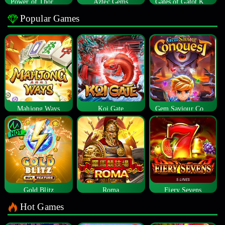
Power of Thor Megaways
Aztec Gems
Gates of Gatot Kaca
Popular Games
Mahjong Ways
Koi Gate
Gem Saviour Conquest
Gold Blitz
Roma
Fiery Sevens
Hot Games