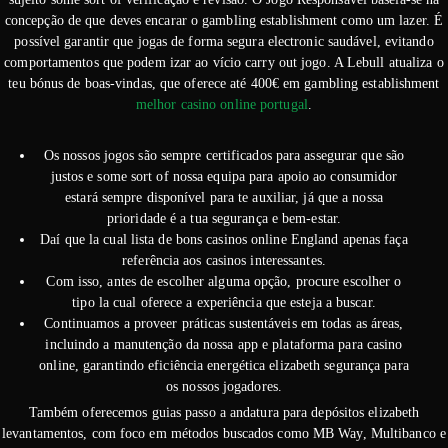
concepção de que deves encarar o gambling establishment como um lazer. É
possível garantir que jogas de forma segura electronic saudável, evitando
comportamentos que podem izar ao vício carry out jogo. A Lebull atualiza o
teu bónus de boas-vindas, que oferece até 400€ em gambling establishment
melhor casino online portugal
.
Os nossos jogos são sempre certificados para assegurar que são
justos e some sort of nossa equipa para apoio ao consumidor
estará sempre disponível para te auxiliar, já que a nossa
prioridade é a tua segurança e bem-estar.
Daí que la cual lista de bons casinos online England apenas faça
referência aos casinos interessantes.
Com isso, antes de escolher alguma opção, procure escolher o
tipo la cual oferece a experiência que esteja a buscar.
Continuamos a proveer práticas sustentáveis em todas as áreas,
incluindo a manutenção da nossa app e plataforma para casino
online, garantindo eficiência energética elizabeth segurança para
os nossos jogadores.
Também oferecemos guias passo a andatura para depósitos elizabeth
levantamentos, com foco em métodos buscados como MB Way, Multibanco e