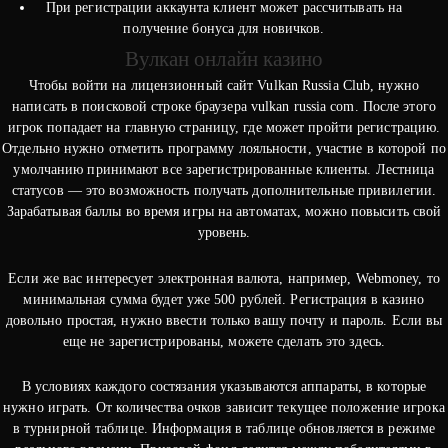
При регистрации аккаунта клиент может рассчитывать на
получение бонуса для новичков.
Вулкан онлайн казино
Чтобы войти на лицензионный сайт Vulkan Russia Club, нужно
написать в поисковой строке браузера vulkan russia com. После этого
игрок попадает на главную страницу, где может пройти регистрацию.
Отдельно нужно отметить программу лояльности, участие в которой по
умолчанию принимают все зарегистрированные клиенты. Лестница
статусов — это возможность получать дополнительные привилегии.
Зарабатывая баллы во время игры на автоматах, можно повысить свой
уровень.
Если же вас интересует электронная валюта, например, Webmoney, то
минимальная сумма будет уже 500 рублей. Регистрация в казино
довольно простая, нужно ввести только вашу почту и пароль. Если вы
еще не зарегистрированы, можете сделать это здесь.
В условиях каждого состязания указываются аппараты, в которые
нужно играть. От количества очков зависит текущее положение игрока
в турнирной таблице. Информация в таблице обновляется в режиме