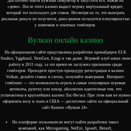
Достаточно найти нужный симулятор и запустить его, нажав на
«демо». После этого казино выдаст игроку виртуальный кредит,
который тот использует для ставок. Несмотря на то, что выиграть
реальные деньги не получится, демо-режим пользуется популярностью
у новичков и опытных гемблеров.
Вулкан онлайн казино
На официальном сайте представлены разработки провайдеров ELK
Studios, Yggdrasil, NextGen, Ezugi и так далее. Игровой клуб начал свою
работу в 2011 году, за это время он заслужил признание среди
гемблеров. Проходите простую процедуру регистрации в казино
Vulkan, делайте ставки в слотах, получайте выигрыши. Интернет-
гемблинг — это возможность играть в самые популярные игровые
автоматы, рулетку или покер, абсолютно идентичные тем, что
установлены в крупнейших казино Лас-Вегаса. При этом вам не нужно
оформлять визу и ехать в США — достаточно зайти на официальный
сайт Казино «Вулкан 24».
На платформе пользователи могут найти разработки таких
компаний, как Microgaming, NetEnt, Igosoft, Betsoft,