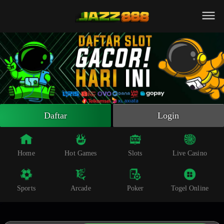
Beranda
Slot Online
Live Casino
Sportsbook
Arcade
Togel Online
Daftar
Login
Poker
Whatsapp
Home
Hot Games
Slots
Live Casino
Telegram
Sports
Arcade
Poker
Togel Online
Livechat