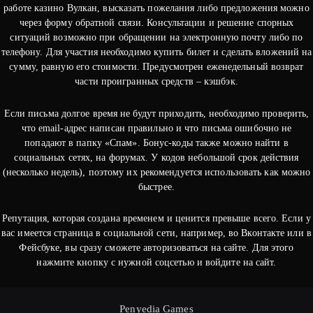
работе казино Вулкан, высказать пожелания либо предложения можно
через форму обратной связи. Консультации и решение спорных
ситуаций возможно при обращении на электронную почту либо по
телефону. Для участия необходимо купить билет и сделать вложений на
сумму, равную его стоимости. Предусмотрен еженедельный возврат
части проигранных средств – кэшбэк.
Если письма долгое время не будут приходить, необходимо проверить,
что email-адрес написан правильно и что письма ошибочно не
попадают в папку «Спам». Бонус-коды также можно найти в
социальных сетях, на форумах. У кодов небольшой срок действия
(несколько недель), поэтому их рекомендуется использовать как можно
быстрее.
Репутация, которая создана временем и ценится превыше всего. Если у
вас имеется страница в социальной сети, например, во Вконтакте или в
Фейсбуке, вы сразу сможете авторизоваться на сайте. Для этого
нажмите кнопку с нужной соцсетью и войдите на сайт.
Penyedia Games