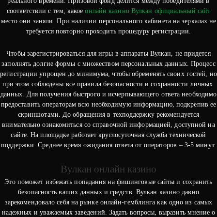
реального времени. Призовой фонд делится между победителями в
соответствии с тем, какое
онлайн казино Вулкан официальный сайт
место они заняли. При наличии персонального кабинета на зеркалах не
требуется повторно проходить процедуру регистрации.
Чтобы зарегистрироваться для игры в аппараты Вулкан, не придется
заполнять долгие формы с множеством персональных данных. Процесс
регистрации упрощен до минимума, чтобы обременять своих гостей, но
при этом соблюдены все правила безопасности и сохранности личных
данных. Для получения быстрого и исчерпывающего ответа необходимо
предоставить операторам всю необходимую информацию, подкрепив ее
скриншотами. До обращения в техподдержку рекомендуется
внимательно ознакомиться со справочной информацией, доступной на
сайте. На площадке работает круглосуточная служба технической
поддержки. Среднее время ожидания ответа от операторов – 3-5 минут.
Вулкан онлайн казино
Это поможет избежать попадания на фишинговые сайты и сохранить
безопасность ваших данных и средств. Вулкан казино давно
зарекомендовало себя на рынке онлайн-гемблинга как одно из самых
надежных и уважаемых заведений. Задать вопросы, выразить мнение о