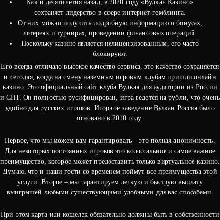
Как и десятилетия назад, в 2020 году «Вулкан Казино»
сохраняет лидерство в сфере интернет-гемблинга.
От них можно получить подробную информацию о бонусах,
лотереях и турнирах, проведении финансовых операций.
Поскольку казино является нелицензированным, его часто
блокируют.
Его всегда отличало высокое качество сервиса, это качество сохраняется
и сегодня, когда на смену наземным игровым клубам пришли онлайн
казино. Это официальный сайт клуба Вулкан для аудитории из России
и СНГ. Он полностью русифицирован, игра ведется на рубли, что очень
удобно для русских игроков. Игорное заведение Вулкан Россия было
основано в 2010 году.
Первое, что мы можем вам гарантировать – это полная анонимность.
Для некоторых постоянных игроков это колоссальное и самое важное
преимущество, которое может предоставить только виртуальное казино.
Думаю, что и наши гости со временем поймут все преимущества этой
услуги. Второе – мы гарантируем легкую и быструю выплату
выигрышей любыми существующими удобными для вас способами.
При этом карта или кошелек обязательно должны быть в собственности