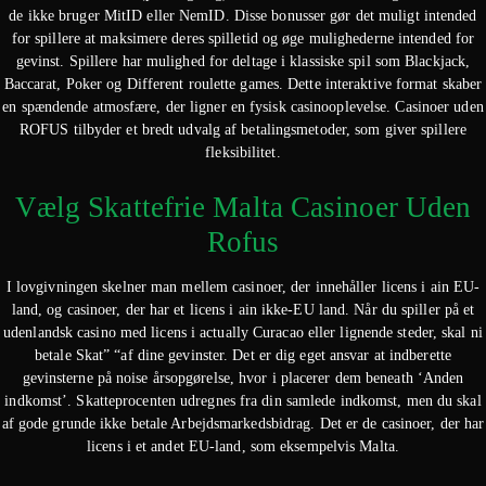
de ikke bruger MitID eller NemID. Disse bonusser gør det muligt intended
for spillere at maksimere deres spilletid og øge mulighederne intended for
gevinst. Spillere har mulighed for deltage i klassiske spil som Blackjack,
Baccarat, Poker og Different roulette games. Dette interaktive format skaber
en spændende atmosfære, der ligner en fysisk casinooplevelse. Casinoer uden
ROFUS tilbyder et bredt udvalg af betalingsmetoder, som giver spillere
fleksibilitet.
Vælg Skattefrie Malta Casinoer Uden
Rofus
I lovgivningen skelner man mellem casinoer, der innehåller licens i ain EU-
land, og casinoer, der har et licens i ain ikke-EU land. Når du spiller på et
udenlandsk casino med licens i actually Curacao eller lignende steder, skal ni
betale Skat” “af dine gevinster. Det er dig eget ansvar at indberette
gevinsterne på noise årsopgørelse, hvor i placerer dem beneath ‘Anden
indkomst’. Skatteprocenten udregnes fra din samlede indkomst, men du skal
af gode grunde ikke betale Arbejdsmarkedsbidrag. Det er de casinoer, der har
licens i et andet EU-land, som eksempelvis Malta.