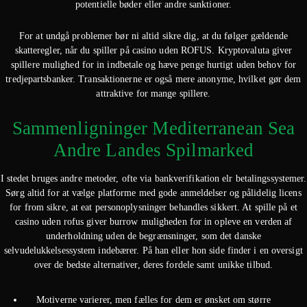
potentielle bøder eller andre sanktioner.
For at undgå problemer bør ni altid sikre dig, at du følger gældende
skatteregler, når du spiller på casino uden ROFUS. Kryptovaluta giver
spillere mulighed for in indbetale og hæve penge hurtigt uden behov for
tredjepartsbanker. Transaktionerne er også mere anonyme, hvilket gør dem
attraktive for mange spillere.
Sammenligninger Mediterranean Sea
Andre Landes Spilmarked
I stedet bruges andre metoder, ofte via bankverifikation elr betalingssystemer.
Sørg altid for at vælge platforme med gode anmeldelser og pålidelig licens
for from sikre, at eat personoplysninger behandles sikkert. At spille på et
casino uden rofus giver burrow muligheden for in opleve en verden af
underholdning uden de begrænsninger, som det danske
selvudelukkelsessystem indebærer. På han eller hon side finder i en oversigt
over de bedste alternativer, deres fordele samt unikke tilbud.
Motiverne varierer, men fælles for dem er ønsket om større