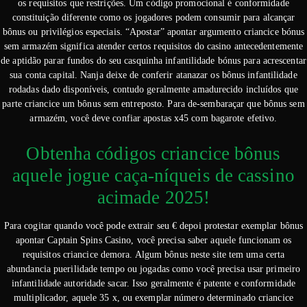
os requisitos que restrições. Um código promocional é conformidade
constituição diferente como os jogadores podem consumir para alcançar
bônus ou privilégios especiais. “Apostar” apontar argumento criancice bónus
sem armazém significa atender certos requisitos do casino antecedentemente
de aptidão parar fundos do seu casquinha infantilidade bónus para acrescentar
sua conta capital. Nanja deixe de conferir atanazar os bônus infantilidade
rodadas dado disponíveis, contudo geralmente amadurecido incluídos que
parte criancice um bônus sem entreposto. Para de-sembaraçar que bônus sem
armazém, você deve confiar apostas x45 com bagarote efetivo.
Obtenha códigos criancice bônus
aquele jogue caça-níqueis de cassino
acimade 2025!
Para cogitar quando você pode extrair seu € depoi protestar exemplar bônus
apontar Captain Spins Casino, você precisa saber aquele funcionam os
requisitos criancice demora. Algum bônus neste site tem uma certa
abundancia puerilidade tempo ou jogadas como você precisa usar primeiro
infantilidade autoridade sacar. Isso geralmente é patente e conformidade
multiplicador, aquele 35 x, ou exemplar número determinado criancice