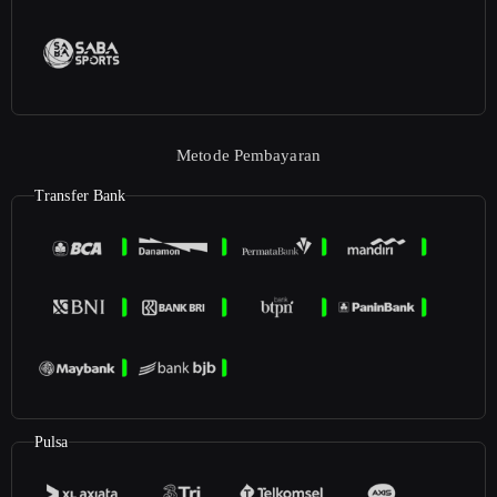
Metode Pembayaran
Transfer Bank
Pulsa