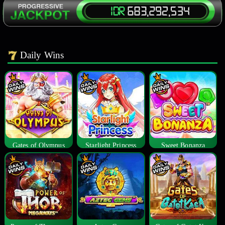
Daily Wins
Gates of Olympus
Starlight Princess
Sweet Bonanza