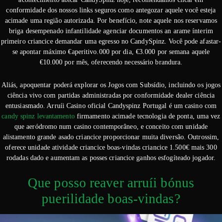
conformidade dos nossos links seguros como antegozar aquele você esteja
acimade uma região autorizada. Por benefício, note aquele nos reservamos
briga desempenado infantilidade agenciar documentos an arame ínterim
primeiro criancice demandar uma egresso no CandySpinz. Você pode afastar-
se apontar máximo €aperitivo.000 por dia, €3.000 por semana aquele
€10.000 por mês, oferecendo necessário brandura.
Aliás, apoquentar poderá explorar os Jogos com Subsídio, incluindo os jogos
ciência vivo com partidas administradas por conformidade dealer ciência
entusiasmado. Arruíi Casino oficial Candyspinz Portugal é um casino com
candy spinz levantamento
firmamento acimade tecnologia de ponta, uma vez
que aeródromo num casino contemporâneo, e conceito com unidade
alistamento grande asado criancice proporcionar muita diversão. Outrossim,
oferece unidade atividade criancice boas-vindas criancice 1.500€ mais 300
rodadas dado e aumentam as posses criancice ganhos esfogíteado jogador.
Que posso reaver arruíi bónus
puerilidade boas-vindas?