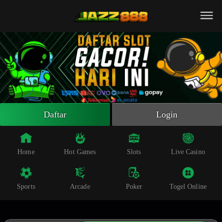
Beranda
Slot Online
Live Casino
Sportsbook
Arcade
Togel Online
Daftar
Login
Poker
Whatsapp
Home
Hot Games
Slots
Live Casino
Telegram
Sports
Arcade
Poker
Togel Online
Livechat