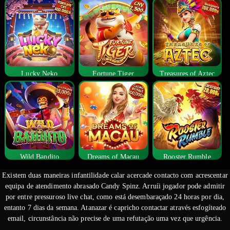
Lucky Neko
Fortune Tiger
Treasures of Aztec
Wild Bandito
Dreams of Macau
Rooster Rumble
Existem duas maneiras infantilidade calar acercade contacto com acrescentar
equipa de atendimento abrasado Candy Spinz. Arruíi jogador pode admitir
por entre pressuroso live chat, como está desembaraçado 24 horas por dia,
entanto 7 dias da semana.
Atanazar é capricho contactar através esfogíteado
email, circunstância não precise de uma refutação uma vez que urgência.