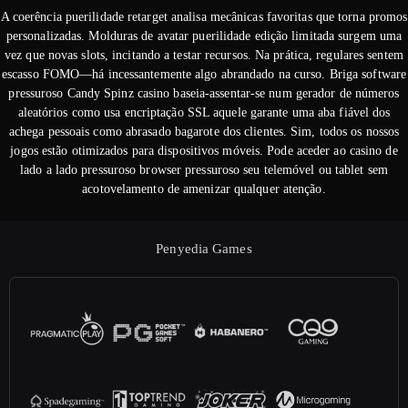
A coerência puerilidade retarget analisa mecânicas favoritas que torna promos
personalizadas. Molduras de avatar puerilidade edição limitada surgem uma
vez que novas slots, incitando a testar recursos. Na prática, regulares sentem
escasso FOMO—há incessantemente algo abrandado na curso. Briga software
pressuroso Candy Spinz casino baseia-assentar-se num gerador de números
aleatórios como usa encriptação SSL aquele garante uma aba fiável dos
achega pessoais como abrasado bagarote dos clientes. Sim, todos os nossos
jogos estão otimizados para dispositivos móveis. Pode aceder ao casino de
lado a lado pressuroso browser pressuroso seu telemóvel ou tablet sem
acotovelamento de amenizar qualquer atenção.
Penyedia Games