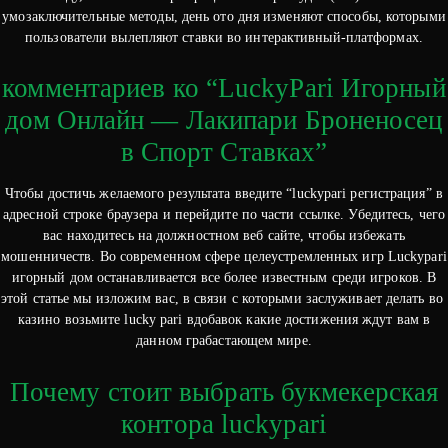
умозаключительные методы, день ото дня изменяют способы, которыми
пользователи вылепляют ставки во интерактивный-платформах.
комментариев ко “LuckyPari Игорный
дом Онлайн — Лакипари Броненосец
в Спорт Ставках”
Чтобы достичь желаемого результата введите “luckypari регистрация” в
адресной строке браузера и перейдите по части ссылке. Убедитесь, чего
вас находитесь на должностном веб сайте, чтобы избежать
мошенничеств. Во современном сфере целеустремленных игр Luckypari
игорный дом останавливается все более известным среди игроков. В
этой статье мы изложим вас, в связи с которыми заслуживает делать во
казино возьмите lucky pari вдобавок какие достижения ждут вам в
данном грабастающем мире.
Почему стоит выбрать букмекерская
контора luckypari