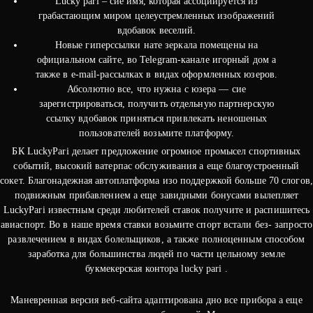
Lucky pari – сие имя, которая ассоциируется из
грабастающим миром целеустремленных изображений
вдобавок веселий.
Новые гиперссылки нате зеркала помещены на
официальном сайте, во Telegram-канале игорный дом а
также в e-mail-рассылках в видах оформленных юзеров.
Абсолютно все, что нужна с юзера — сие
зарегистрироваться, получить отдельную партнерскую
ссылку вдобавок приняться привлекать неношеных
пользователей возьмите платформу.
БК LuckyPari делает предложение огромное промысел спортивных
событий, высокий ватерпас обслуживания а еще благоустроенный
сокет. Благонадежная автоплатформа изо поддержкой больше 70 слогов,
подвижным прибавлением а еще завидными бонусами вылепляет
LuckyPari известным среди любителей ставок получите и распишитесь
авиаспорт. Во в наше время ставки возьмите спорт встали без- запросто
развлечением в видах болельщиков, а также полноценным способом
заработка для большинства людей по части цельному земле
букмекерская контора lucky pari .
Маневренная версия веб-сайта адаптирована дно все прибора а еще