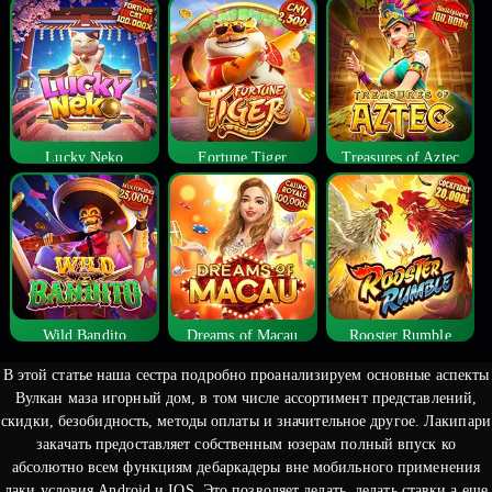
Lucky Neko
Fortune Tiger
Treasures of Aztec
Wild Bandito
Dreams of Macau
Rooster Rumble
В этой статье наша сестра подробно проанализируем основные аспекты
Вулкан маза игорный дом, в том числе ассортимент представлений,
скидки, безобидность, методы оплаты и значительное другое. Лакипари
закачать предоставляет собственным юзерам полный впуск ко
абсолютно всем функциям дебаркадеры вне мобильного применения
лаки условия Android и IOS. Это позволяет делать, делать ставки а еще