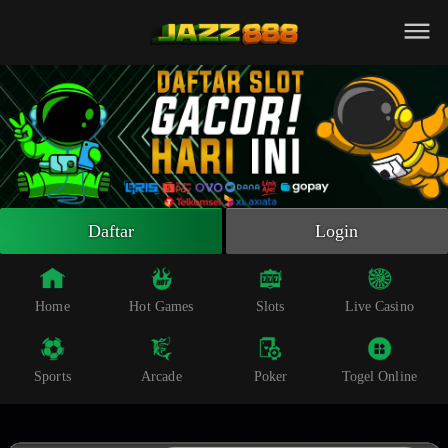
Beranda
Slot Online
Live Casino
Sportsbook
Arcade
Togel Online
Daftar
Login
Poker
Whatsapp
Home
Hot Games
Slots
Live Casino
Telegram
Sports
Arcade
Poker
Togel Online
Livechat