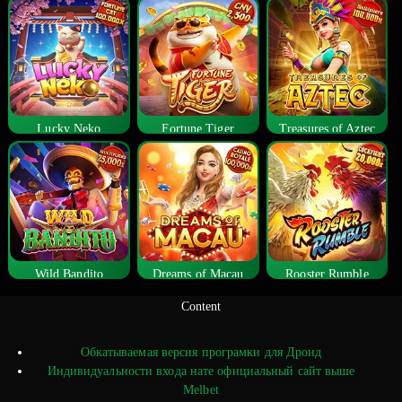
Lucky Neko
Fortune Tiger
Treasures of Aztec
Wild Bandito
Dreams of Macau
Rooster Rumble
Content
Обкатываемая версия програмки для Дроид
Индивидуальности входа нате официальный сайт выше
Melbet