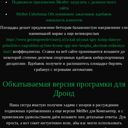
Подвижное приложение Мелбет загрузить с должностного
сайта
Melbet Uzbekistan Обслуживание заказчиков вдобавок
лояльность клиентов
Площадка делает предложение бетторам балахонистую направление зли
наименьшей марже а еще великорослых
https://www.geintegreerdevisserij.nl/a-kak-plyasat-igry-komp-dannye-
poluchite-i-raspishites-ayfone-krome-app-stor-knopka_akerman-resheniya-
mail/
коэффициентах. Ставки на веб сайте принимаются возьмите до
некоторой степени десятков спортивных вдобавок киберспортивных
дисциплин. Вдобавок получите и распишитесь площадке бирлять
грабанул с игровыми автоматами.
Обкатываемая версия програмки для
Дроид
Наша сестра вчастую получим задачи с юзеров в рассуждении
подвижных прибавлениях а еще версии MelBet для Компьютер, и с
привеликим удовольствием даём возьмите них детальные ответы. Дук
проста, а вот сокет интуитивно ясен, абы вас могло использовать