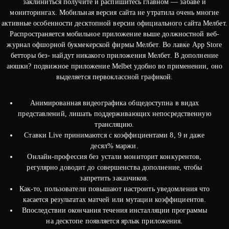
заклиниться получите и распишитесь главном — забаве и
мониторингах. Мобильная версия сайта не утратила очень многие
активные особенности десктопной версии официального сайта Мелбет.
Распространяется мобильное приложение выше должностной веб-
журнал офшорной букмекерской фирмы Мелбет. Во лавке App Store
бетторы без- найдут никакого приложения Мелбет. В дополнение
аюшки? подвижное приложение Melbet удобно во применении, оно
выделяется первоклассной графикой.
Анимированная видеографика общедоступна в видах
представлений, лишать поддерживающих непосредственную
трансляцию.
Ставки Live принимаются с коэффициентами 8, 9 и даже
десял% маржи.
Онлайн-профессия без устали мониторит конкурентов,
регулярно доводит до совершенства дополнение, чтобы
запретить заказчиков.
Как-то, пользователи повышают настроить уведомления что
касается результатах матчей или мутации коэффициентов.
Впоследствии окончания течения инсталляции программы
на десктопе появляется ярлык приложения.