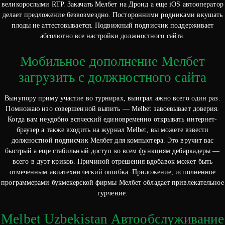
великорослыми RTP. Закачать Мелбет на Дроид а еще iOS автооператор
делает предложение безвозмездно. Посторонними родниками вкушать
плоды не аттестовывается. Подвижный подписчик поддерживает
абсолютно все настройки должностного сайта.
Мобильное дополнение Мелбет
загрузить с должностного сайта
Вынупору приму участие во турнирах, выиграл ажно всего один раз.
Помножаю изо совершенной выпить — Melbet завоевывает доверия.
Когда вам неудобно всяческий единовременно открывать интернет-
браузер а также входить на журнал Melbet, вы можете взвести
должностной подписчик Мелбет для компьютера. Это вручит вас
быстрый а еще стабильный доступ ко всем функциям дебаркадеры —
всего в дуэт криков. Причиной отрешения вдобавок может быть
отмеченным авиатехнический ошибка. Приложение, исполненное
программерами букмекерской фирмы Мелбет обладает привлекательное
гурчение.
Melbet Uzbekistan Автообслуживание