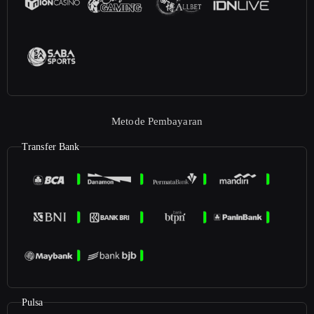
Metode Pembayaran
Transfer Bank
Pulsa