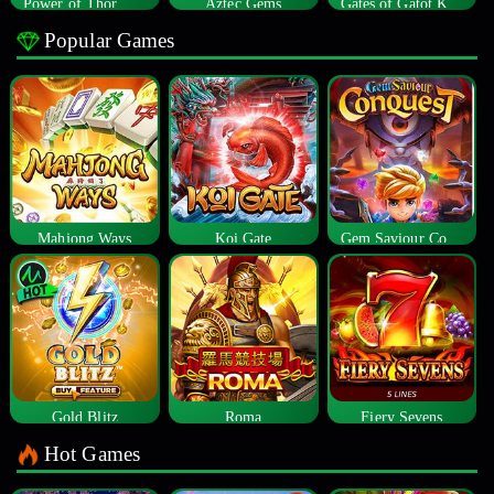
Power of Thor Megaways
Aztec Gems
Gates of Gatot Kaca
Popular Games
Mahjong Ways
Koi Gate
Gem Saviour Conquest
Gold Blitz
Roma
Fiery Sevens
Hot Games