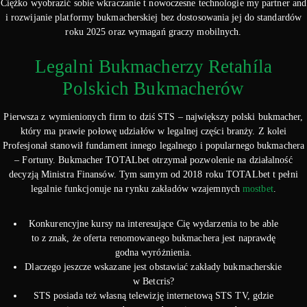
Ciężko wyobrazić sobie wkraczanie t nowoczesne technologie my partner and
i rozwijanie platformy bukmacherskiej bez dostosowania jej do standardów
roku 2025 oraz wymagań graczy mobilnych.
Legalni Bukmacherzy Retahíla
Polskich Bukmacherów
Pierwsza z wymienionych firm to dziś STS – największy polski bukmacher,
który ma prawie połowę udziałów w legalnej części branży. Z kolei
Profesjonał stanowił fundament innego legalnego i popularnego bukmachera
– Fortuny. Bukmacher TOTALbet otrzymał pozwolenie na działalność
decyzją Ministra Finansów. Tym samym od 2018 roku TOTALbet t pełni
legalnie funkcjonuje na rynku zakładów wzajemnych
mostbet
.
Konkurencyjne kursy na interesujące Cię wydarzenia to be able
to z znak, że oferta renomowanego bukmachera jest naprawdę
godna wyróżnienia.
Dlaczego jeszcze wskazane jest obstawiać zakłady bukmacherskie
w Betcris?
STS posiada też własną telewizję internetową STS TV, gdzie