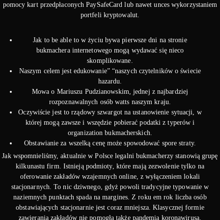
pomocy kart przedpłaconych PaySafeCard lub nawet unces wykorzystaniem
portfeli kryptowalut.
Jak to be able to w życiu bywa pierwsze dni na stronie
bukmachera internetowego mogą wydawać się nieco
skomplikowane.
Naszym celem jest edukowanie” “naszych czytelników o świecie
hazardu.
Mowa o Mariuszu Pudzianowskim, jednej z najbardziej
rozpoznawalnych osób watts naszym kraju.
Oczywiście jest to rządowy szwargot na ustanowienie sytuacji, w
której mogą zawsze i wszędzie pobierać podatki z typerów i
organization bukmacherskich.
Obstawianie za wszelką cenę może spowodować spore straty.
Jak wspomnieliśmy, aktualnie w Polsce legalni bukmacherzy stanowią grupę
kilkunastu firm. Istnieją podmioty, które mają zezwolenie tylko na
oferowanie zakładów wzajemnych online, z wyłączeniem lokali
stacjonarnych. To nic dziwnego, gdyż powoli tradycyjne typowanie w
naziemnych punktach spada na margines. Z roku em rok liczba osób
obstawiających stacjonarnie jest coraz mniejsza. Klasycznej formie
zawierania zakładów nie pomogła także pandemia koronawirusa.