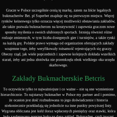
Gracze w Polsce szczególnie cenią tę markę, zatem na liście legalnych
bukmacherów Bet. pl Superbet znajduje się na pierwszym miejscu. Więcej
rynków keineswegs tylko oznacza więcej możliwości obstawiania zakładów,
ale także pozwala bukmacherom na kreatywność i zapewnia graczom nowe
sposoby myślenia o swoich ulubionych sportach. Istnieją również różne
rodzaje zmiennych, w tym liczba dostępnych gier i turniejów, a także rynki
na każdą grę. Polskie prawo wymaga od organization oferujących zakłady
wzajemne tego, żeby weryfikowały tożsamość rejestrujących się graczy.
Obecny rząd, jak wiele poprzednich i zapewne kolejnych dokłada wszelkich
starań, żeby ani jedna złotówka nie przemknęła obok wielkiego oka urzędu
skarbowego.
Zakłady Bukmacherskie Betcris
To oczywiście tylko te najważniejsze i co ważne – nie są one wymienione
hierarchicznie. To najstarszy bukmacher w Polsce my partner and i pomimo,
że ocasion jest dość rozbudowana to jego doświadczenie i historia
niekoniecznie przekładają się jednolicie na inne punkty powyższej listy.
Wygrana obliczana jest ksfd iloraz wpłaconych pieniędzy oraz stawki, która
była zaoferowana poprzez buka na dany zakład. Bukmacher, czyli inaczej