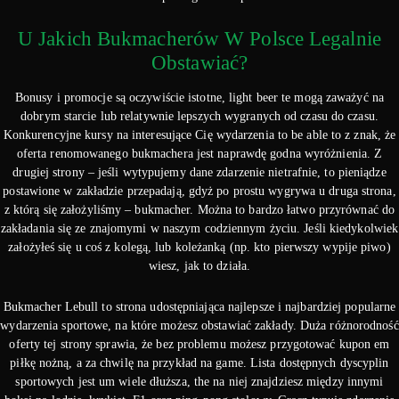
U Jakich Bukmacherów W Polsce Legalnie
Obstawiać?
Bonusy i promocje są oczywiście istotne, light beer te mogą zaważyć na
dobrym starcie lub relatywnie lepszych wygranych od czasu do czasu.
Konkurencyjne kursy na interesujące Cię wydarzenia to be able to z znak, że
oferta renomowanego bukmachera jest naprawdę godna wyróżnienia. Z
drugiej strony – jeśli wytypujemy dane zdarzenie nietrafnie, to pieniądze
postawione w zakładzie przepadają, gdyż po prostu wygrywa u druga strona,
z którą się założyliśmy – bukmacher. Można to bardzo łatwo przyrównać do
zakładania się ze znajomymi w naszym codziennym życiu. Jeśli kiedykolwiek
założyłeś się u coś z kolegą, lub koleżanką (np. kto pierwszy wypije piwo)
wiesz, jak to działa.
Bukmacher Lebull to strona udostępniająca najlepsze i najbardziej popularne
wydarzenia sportowe, na które możesz obstawiać zakłady. Duża różnorodność
oferty tej strony sprawia, że bez problemu możesz przygotować kupon em
piłkę nożną, a za chwilę na przykład na game. Lista dostępnych dyscyplin
sportowych jest um wiele dłuższa, the na niej znajdziesz między innymi