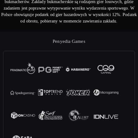
bukmacherów. Zakłady bukmacherskie są rodzajem gier losowych, gdzie
zadaniem jest poprawne wytypowanie wyniku wydarzenia sportowego. W
Polsce obowiązuje podatek od gier hazardowych w wysokości 12%. Podatek
od obrotu, pobierany w momencie zawierania zakładu.
Penyedia Games