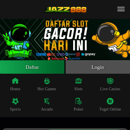
Beranda
Slot Online
Live Casino
Sportsbook
Arcade
Togel Online
Daftar
Login
Poker
Whatsapp
Home
Hot Games
Slots
Live Casino
Telegram
Sports
Arcade
Poker
Togel Online
Livechat