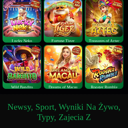
Lucky Neko
Fortune Tiger
Treasures of Aztec
Wild Bandito
Dreams of Macau
Rooster Rumble
Newsy, Sport, Wyniki Na Żywo,
Typy, Zajecia Z