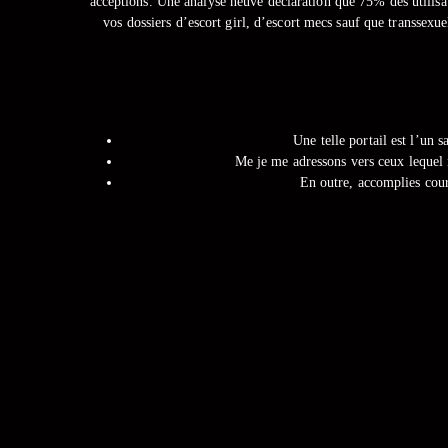
acceptions. Une analyse neuve déclaration que 75% des utilisa
vos dossiers d’escort girl, d’escort mecs sauf que transsex
Une telle portail est l’un 
Me je me adressons vers ceux lequel re
En outre, accomplies cour