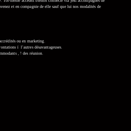
rne. Toi-même accédez bientôt connecté via jekt accompagnés de
nvenez et en compagnie de elle sauf que lui nos modalités de
 accrédités ou en marketing.
frontations í l’autres désavantageuses.
ommodants , ! des réunion.