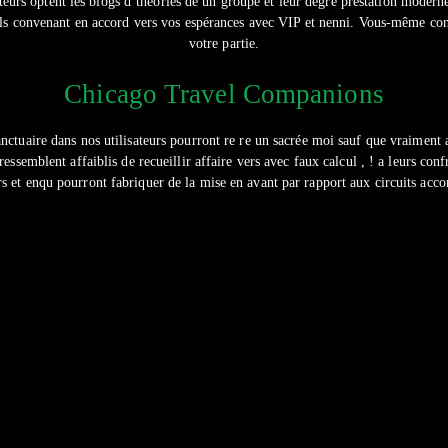
teurs optent les blogs d’théories de un groupe et leur degré prestation mode
uels convenant en accord vers vos espérances avec VIP et nenni. Vous-même co
votre partie.
Chicago Travel Companions
sanctuaire dans nos utilisateurs pourront re re un sacrée moi sauf que vraiment
ssemblent affaiblis de recueillir affaire vers avec faux calcul , ! a leurs con
s et enqu pourront fabriquer de la mise en avant par rapport aux circuits acc