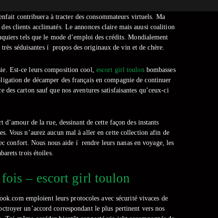
enfait contribuera à tracter des consommateurs virtuels. Ma
 des clients acclimatés.
Le annonces claire mais auusi coalition
banquiers tels que le mode d’emploi des crédits. Mondialement
, très séduisantes í propos des originaux de vin et de chère.
sie. Est-ce leurs composition cool,
escort girl toulon
bombasses
obligation de décamper des français en compagnie de continuer
ce des carton sauf que nos aventures satisfaisantes qu’ceux-ci
 d’amour de la rue, dessinant de cette façon des instants
res. Vous n’aurez aucun mal à aller en cette collection afin de
vec confort. Nous nous aide í rendre leurs nanas en voyage, les
arets trois étoiles.
fois – escort girl toulon
ibook.com emploient leurs protocoles avec sécurité vivaces de
 octroyer un’accord correspondant le plus pertinent vers nos