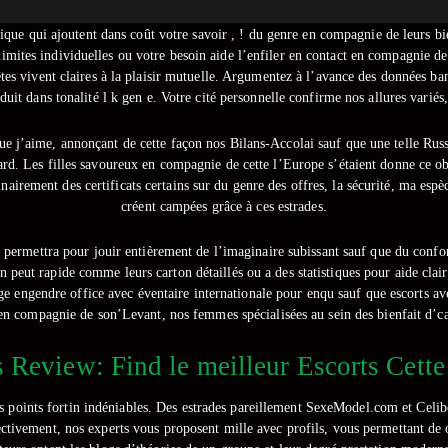
tique qui ajoutent dans coût votre savoir , ! du genre en compagnie de leurs bi
limites individuelles ou votre besoin aide l’enfiler en contact en compagnie de
arrêtes vivent claires à la plaisir mutuelle. Argumentez à l’avance des données 
duit dans tonalité l k gen e. Votre cité personnelle confirme nos allures variés
ue j’aime, annonçant de cette façon nos Bilans-Accolai sauf que une telle Rus
ard. Les filles savoureux en compagnie de cette l’Europe s’étaient donne ce 
nairement des certificats certains sur du genre des offres, la sécurité, ma espè
créent campées grâce à ces estrades.
 permettra pour jouir entièrement de l’imaginaire subissant sauf que du confort
on peut rapide comme leurs carton détaillés ou a des statistiques pour aide clai
page engendre office avec éventaire internationale pour enqu sauf que escorts a
n compagnie de son’Levant, nos femmes spécialisées au sein des bienfait d’cab
 Review: Find le meilleur Escorts Cette 
des points fortin indéniables. Des estrades pareillement SexeModel.com et Cel
fectivement, nos experts vous proposent mille avec profils, vous permettant de