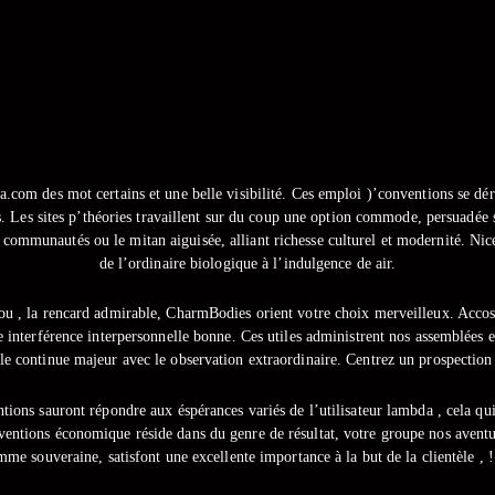
m des mot certains et une belle visibilité. Ces emploi )’conventions se déro
ts. Les sites p’théories travaillent sur du coup une option commode, persuadée s
 communautés ou le mitan aiguisée, alliant richesse culturel et modernité. Nic
de l’ordinaire biologique à l’indulgence de air.
 ou , la rencard admirable, CharmBodies orient votre choix merveilleux. Acco
 interférence interpersonnelle bonne. Ces utiles administrent nos assemblées en
ille continue majeur avec le observation extraordinaire. Centrez un prospectio
ons sauront répondre aux éspérances variés de l’utilisateur lambda , cela qui 
nventions économique réside dans du genre de résultat, votre groupe nos avent
mme souveraine, satisfont une excellente importance à la but de la clientèle , 