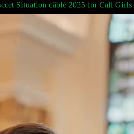
cort Situation câblé 2025 for Call Girl