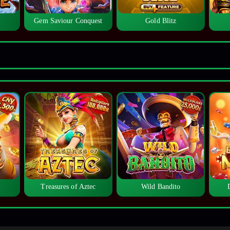
Gem Saviour Conquest
Gold Blitz
Treasures of Aztec
Wild Bandito