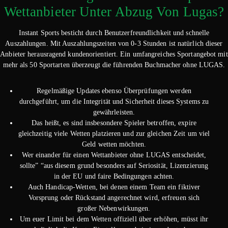
Wettanbieter Unter Abzug Von Lugas?
Instant Sports besticht durch Benutzerfreundlichkeit und schnelle
Auszahlungen. Mit Auszahlungszeiten von 0-3 Stunden ist natürlich dieser
Anbieter herausragend kundenorientiert. Ein umfangreiches Sportangebot mit
mehr als 50 Sportarten überzeugt die führenden Buchmacher ohne LUGAS.
Regelmäßige Updates ebenso Überprüfungen werden
durchgeführt, um die Integrität und Sicherheit dieses Systems zu
gewährleisten.
Das heißt, es sind insbesondere Spieler betroffen, expire
gleichzeitig viele Wetten platzieren und zur gleichen Zeit um viel
Geld wetten möchten.
Wer einander für einen Wettanbieter ohne LUGAS entscheidet,
sollte” “aus diesem grund besonders auf Seriosität, Lizenzierung
in der EU und faire Bedingungen achten.
Auch Handicap-Wetten, bei denen einem Team ein fiktiver
Vorsprung oder Rückstand angerechnet wird, erfreuen sich
großer Nebenwirkungen.
Um euer Limit bei dem Wetten offiziell über erhöhen, müsst ihr