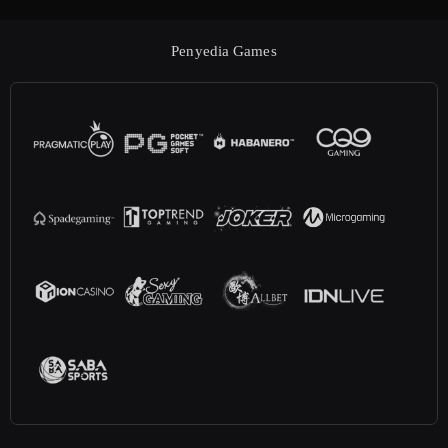
Penyedia Games