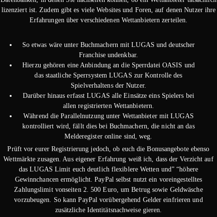
lizenziert ist. Zudem gibt es viele Websites und Foren, auf denen Nutzer ihre
Erfahrungen über verschiedenen Wettanbietern zerteilen.
So etwas wäre unter Buchmachern mit LUGAS und deutscher
Franchise undenkbar.
Hierzu gehören eine Anbindung an die Sperrdatei OASIS und
das staatliche Sperrsystem LUGAS zur Kontrolle des
Spielverhaltens der Nutzer.
Darüber hinaus erfasst LUGAS alle Einsätze eins Spielers bei
allen registrierten Wettanbietern.
Während die Parallelnutzung unter Wettanbieter mit LUGAS
kontrolliert wird, fällt dies bei Buchmachern, die nicht an das
Melderegister online sind, weg.
Prüft vor eurer Registrierung jedoch, ob euch die Bonusangebote ebenso
Wettmärkte zusagen. Aus eigener Erfahrung weiß ich, dass der Verzicht auf
das LUGAS Limit euch deutlich flexiblere Wetten und” “höhere
Gewinnchancen ermöglicht. PayPal selbst nutzt ein voreingestelltes
Zahlungslimit vonseiten 2. 500 Euro, um Betrug sowie Geldwäsche
vorzubeugen. So kann PayPal vorübergehend Gelder einfrieren und
zusätzliche Identitätsnachweise gieren.