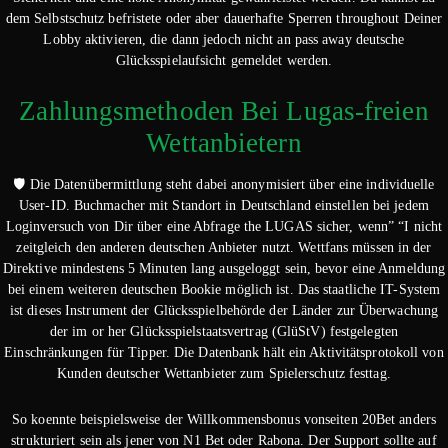
dem Selbstschutz befristete oder aber dauerhafte Sperren throughout Deiner
Lobby aktivieren, die dann jedoch nicht an pass away deutsche
Glücksspielaufsicht gemeldet werden.
Zahlungsmethoden Bei Lugas-freien
Wettanbietern
🛡️ Die Datenübermittlung steht dabei anonymisiert über eine individuelle
User-ID. Buchmacher mit Standort in Deutschland einstellen bei jedem
Loginversuch von Dir über eine Abfrage the LUGAS sicher, wenn” “I nicht
zeitgleich den anderen deutschen Anbieter nutzt. Wettfans müssen in der
Direktive mindestens 5 Minuten lang ausgeloggt sein, bevor eine Anmeldung
bei einem weiteren deutschen Bookie möglich ist. Das staatliche IT-System
ist dieses Instrument der Glücksspielbehörde der Länder zur Überwachung
der im or her Glücksspielstaatsvertrag (GlüStV) festgelegten
Einschränkungen für Tipper. Die Datenbank hält ein Aktivitätsprotokoll von
Kunden deutscher Wettanbieter zum Spielerschutz festtag.
So koennte beispielsweise der Willkommensbonus vonseiten 20Bet anders
strukturiert sein als jener von N1 Bet oder Rabona. Der Support sollte auf