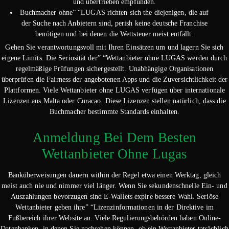
und übertrieben empfunden.
Buchmacher ohne” “LUGAS richten sich the diejenigen, die auf
der Suche nach Anbietern sind, perish keine deutsche Franchise
benötigen und bei denen die Wettsteuer meist entfällt.
Gehen Sie verantwortungsvoll mit Ihren Einsätzen um und lagern Sie sich
eigene Limits. Die Seriosität der” “Wettanbieter ohne LUGAS werden durch
regelmäßige Prüfungen sichergestellt. Unabhängige Organisationen
überprüfen die Fairness der angebotenen Apps und die Zuversichtlichkeit der
Plattformen. Viele Wettanbieter ohne LUGAS verfügen über internationale
Lizenzen aus Malta oder Curacao. Diese Lizenzen stellen natürlich, dass die
Buchmacher bestimmte Standards einhalten.
Anmeldung Bei Dem Besten
Wettanbieter Ohne Lugas
Banküberweisungen dauern within der Regel etwa einen Werktag, gleich
meist auch nie und nimmer viel länger. Wenn Sie sekundenschnelle Ein- und
Auszahlungen bevorzugen sind E-Wallets expire bessere Wahl. Seriöse
Wettanbieter geben ihre” “Lizenzinformationen in der Direktive im
Fußbereich ihrer Website an. Viele Regulierungsbehörden haben Online-
Datenbanken, in denen Sie nachsehen können, ob ein Wettanbieter tatsächlich