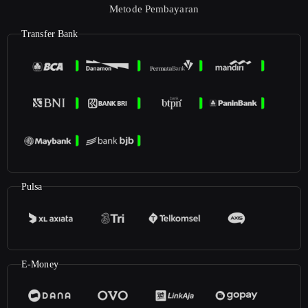
Metode Pembayaran
Transfer Bank
Pulsa
E-Money