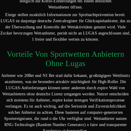
lediglich die Konto-Einstellungen bei einem deutschen
Wettanbieter öffnen.
Einige stellen zusätzlich Informationen zur Spielsuchtprävention bereit.
LUGAS ist dasjenige deutsche Zentralregister für Glücksspielanbieter, das zu
der Überwachung und Kontrolle der Wettaktivitäten genutzt wird. Viele
Zocker bevorzugen Wettanbieter, perish nicht an LUGAS angeschlossen sind,
1 freier und flexibler wetten zu können.
Vorteile Von Sportwetten Anbietern
Ohne Lugas
Anbieter wie 20Bet und N1 Bet sind dafür bekannt, großzügigere Wettlimits
anzubieten, was sie besonders attraktiv mächtigkeit für High-Roller. Die
LUGAS-Anforderungen können unter anderem durch expire Wahl von
Wettanbietern ohne deutsche Lizenz umgangen werden. Nutzer entscheiden
sich meistens für Anbieter, expire keine strengen Verifikationsprozesse
verlangen. Es ist auch wichtig, auf die Seriosität und Zuversichtlichkeit
solcher Anbieter zu achten. Diese basieren auf computer-generierten
Sportereignissen, die rund o die Uhr verfügbar sind. Wettanbieter nutzen
RNG-Technologie (Random Number Generator) o faire und transparente
Ergebnisse sicherzustellen.