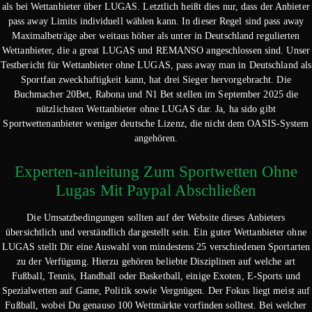
als bei Wettanbieter über LUGAS. Letztlich heißt dies nur, dass der Anbieter
pass away Limits individuell wählen kann. In dieser Regel sind pass away
Maximalbeträge aber weitaus höher als unter in Deutschland regulierten
Wettanbieter, die a great LUGAS und REMANSO angeschlossen sind. Unser
Testbericht für Wettanbieter ohne LUGAS, pass away man in Deutschland als
Sportfan zweckhaftigkeit kann, hat drei Sieger hervorgebracht. Die
Buchmacher 20Bet, Rabona und N1 Bet stellen im September 2025 die
nützlichsten Wettanbieter ohne LUGAS dar. Ja, ha sido gibt
Sportwettenanbieter weniger deutsche Lizenz, die nicht dem OASIS-System
angehören.
Experten-anleitung Zum Sportwetten Ohne
Lugas Mit Paypal Abschließen
Die Umsatzbedingungen sollten auf der Website dieses Anbieters
übersichtlich und verständlich dargestellt sein. Ein guter Wettanbieter ohne
LUGAS stellt Dir eine Auswahl von mindestens 25 verschiedenen Sportarten
zu der Verfügung. Hierzu gehören beliebte Disziplinen auf welche art
Fußball, Tennis, Handball oder Basketball, einige Exoten, E-Sports und
Spezialwetten auf Game, Politik sowie Vergnügen. Der Fokus liegt meist auf
Fußball, wobei Du genauso 100 Wettmärkte vorfinden solltest. Bei welcher