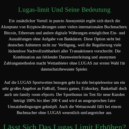
Lugas-limit Und Seine Bedeutung
Ein zusätzlicher Vorteil in puncto Anonymität ergibt sich durch die
Akzeptanz von Kryptowährungen unter vielen internationalen Buchmachern.
Bitcoin, Ethereum und andere digitale Währungen ermöglichen Ein- und
Auszahlungen ohne Aufgabe von Bankdaten. Diese Option steht bei
deutschen Anbietern nicht zur Verfügung, weil die Regulierung viele
lückenlose Nachvollziehbarkeit aller Transaktionen vorschreibt. Die
Kombination aus fehlender Datenweiterleitung und anonymen
Zahlungsmethoden macht Wettanbieter ohne LUGAS zur ersten Wahl für
datenschutzbewusste Spieler.
Auf die LUGAS Sportwetten bezogen geht ha sido beispielsweise um ein
sehr großes Angebot an Fußball, Tennis games, Eishockey, Basketball doch
auch um family room eSports. Der Sportbonus im Test für neue Kunden
beträgt 100% bis über 200 € und wird an ausgesprochen faire
Umsatzbedingungen geknüpft. Auch die Wettauswahl fällt bei einem
Buchmacher ohne LUGAS wesentlich umfangreicher aus.
Lässt Sich Das Lugas Limit Erhöhen?