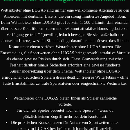
Wettanbieter ohne LUGAS sind immer eine willkommene Alternative zu den
Anbietern mit deutscher Lizenz, die ein streng limitiertes Angebot haben.
Beim Wettanbieter ohne LUGAS gibt fue kein 1. 500 €-Limit, darf einander
über bessere Konditionen freuen und bekommt attraktive Bonusangebote zur
Verfügung gestellt.” “[newline]Jedoch bewegen Sie sich außerhalb der
deutschen Lizenz, weshalb Sie unbedingt darauf achten müssen, dass Sie ein
Konto unter einem seriösen Wettanbieter ohne LUGAS nutzen. Die
Entscheidung für Sportwetten ohne LUGAS bringt sowohl attraktive Vorteile
als ebenso gewisse Risiken durch sich. Diese Gratwanderung zwischen
Freiheit darüber hinaus Sicherheit erfordert eine gewisse fundierte
Auseinandersetzung über dem Thema. Wettanbieter ohne LUGAS
ermöglichen deutschen Spielern dieses deutlich freieres Wetterlebnis – ohne
feste Einsatzlimits, zentrale Sperrdateien oder eingeschränkte Wettmärkte.
Wettanbieter ohne LUGAS bieten Ihnen als Spieler zahlreiche
Vorteile.
Für dich als Spieler bedeutet noch eine Sperre,” “wenn du
plötzlich keinen Zugriff mehr bei dein Konto hast.
Die praktischen Konsequenzen für Nutzer von Sportwetten unter
abzug von LUGAS beschränken sich meist auf finanzielle