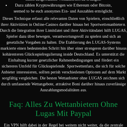
Dazu zählen Kryptowährungen wie Ethereum oder Bitcoin,
seemed to be euch anonymes Ein- und Auszahlen ermöglicht.
Dieses Technique erfasst alle relevanten Daten von Spielern, einschließlich
ihrer Aktivitäten in Online-Casinos darüber hinaus bei Sportwettenanbietern.
Durch die Integration ihrer Limitdatei und ihrer Aktivitätsdatei hilft LUGAS,
Spieler dazu über bewegen, verantwortungsvoll zu spielen und sich an
gesetzliche Vorgaben zu halten. Die Etablierung des LUGAS-Systems
markierte einen bedeutenden Schritt hin über einer strengeren darüber hinaus
kohärenteren Glücksspielregulierung inside Deutschland. Es unterstützt die
Einhaltung kurzer gesetzlicher Rahmenbedingungen und fördert ein
sichereres Umfeld für Glücksspielende. Sportwettenfans, die sich für solche
Anbieter interessieren, sollten perish verschiedenen Optionen auf dem Markt
sorgfältig vergleichen. Die besten Wettanbieter ohne LUGAS zeichnen sich
durch umfassende Wettangebote, attraktive Boni darüber hinaus zuverlässige
Auszahlungsmodalitäten aus.
Faq: Alles Zu Wettanbietern Ohne
Lugas Mit Paypal
Ein VPN hilft dabei in der Regel bei weitem nicht weiter, da die zentrale