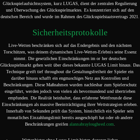
Glücksspielaufsichtssystem, kurz LUGAS, dient der zentralen Regulierung
und Überwachung des Glücksspielmarktes. Es konzentriert sich auf den
deutschen Bereich und wurde im Rahmen des Glücksspielstaatsvertrags 2021.
Sicherheitsprotokolle
Live-Wetten beschränken sich auf das Endergebnis und den nächsten
Torschützen, was deinem dynamischen Live-Wetten-Erlebnis seine Essenz
nimmt. Die gesetzlichen Einschränkungen im or her deutschen
Glücksspielmarkt gehen weit über dieses bekannte LUGAS Limit hinaus. Das
Technique greift tief throughout die Gestaltungsfreiheit der Spieler ein
darüber hinaus schafft ein engmaschiges Netz aus Kontrollen und
Beschränkungen. Diese Maßnahmen wurden nachlesbar zum Spielerschutz
eingeführt, werden jedoch von vielen als bevormundend und übertrieben
empfunden. Die Realität beinhaltet, dass erfahrene Wettfreunde diese
Einschränkungen als massive Beeinträchtigung ihrer Wettstrategien erleben.
Innerhalb von Sekunden prüft das System, hinsichtlich ein Spieler sein
monatliches Einzahlungslimit bereits ausgeschöpft hat oder ob andere
Beschränkungen greifen
alannabraylougheed.com
.