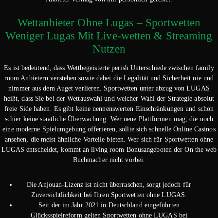
Wettanbieter Ohne Lugas – Sportwetten
Weniger Lugas Mit Live-wetten & Streaming
Nutzen
Es ist bedeutend, dass Wettbegeisterte perish Unterschiede zwischen family
room Anbietern verstehen sowie dabei die Legalität und Sicherheit nie und
nimmer aus dem Auget verlieren. Sportwetten unter abzug von LUGAS
heißt, dass Sie bei der Wettauswahl und welcher Wahl der Strategie absolut
freie Side haben. Es gibt keine nennenswerten Einschränkungen und schon
schier keine staatliche Überwachung. Wer neue Plattformen mag, die noch
eine moderne Spielumgebung offerieren, sollte sich schnelle Online Casinos
ansehen, die meist ähnliche Vorteile bieten. Wer sich für Sportwetten ohne
LUGAS entscheidet, kommt an living room Bonusangeboten der On the web
Buchmacher nicht vorbei.
Die Anjouan-Lizenz ist nicht überraschen, sorgt jedoch für
Zuversichtlichkeit bei Ihren Sportwetten ohne LUGAS.
Seit der im Jahr 2021 in Deutschland eingeführten
Glücksspielreform gelten Sportwetten ohne LUGAS bei