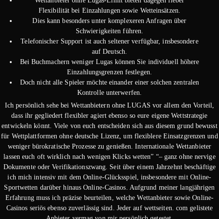
Wettanbieter ohne Lugas-Limit bieten dagegen lieber
Flexibilität bei Einzahlungen sowie Wetteinsätzen.
Dies kann besonders unter komplexeren Anfragen über
Schwierigkeiten führen.
Telefonischer Support ist auch seltener verfügbar, insbesondere
auf Deutsch.
Bei Buchmachern weniger Lugas können Sie individuell höhere
Einzahlungsgrenzen festlegen.
Doch nicht alle Spieler möchte einander einer solchen zentralen
Kontrolle unterwerfen.
Ich persönlich sehe bei Wettanbietern ohne LUGAS vor allem den Vorteil,
dass ihr gegliedert flexibler agiert ebenso so eure eigene Wettstrategie
entwickeln könnt. Viele von euch entscheiden sich aus diesem grund bewusst
für Wettplattformen ohne deutsche Lizenz, um flexiblere Einsatzgrenzen und
weniger bürokratische Prozesse zu genießen. Internationale Wettanbieter
lassen euch oft wirklich nach wenigen Klicks wetten” “– ganz ohne nervige
Dokumente oder Verifikationszwang. Seit über einem Jahrzehnt beschäftige
ich mich intensiv mit dem Online-Glücksspiel, insbesondere mit Online-
Sportwetten darüber hinaus Online-Casinos. Aufgrund meiner langjährigen
Erfahrung muss ich präzise beurteilen, welche Wettanbieter sowie Online-
Casinos seriös ebenso zuverlässig sind. Jeder auf wettseiten. com gelistete
Anbieter vermag von mir persönlich getestet.