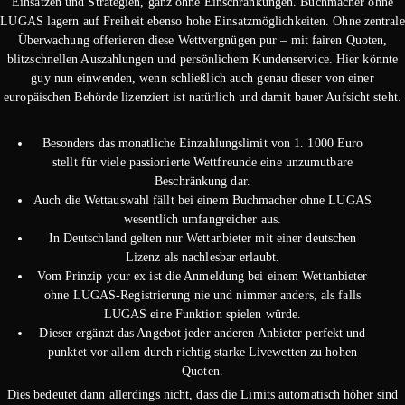
Einsätzen und Strategien, ganz ohne Einschränkungen. Buchmacher ohne
LUGAS lagern auf Freiheit ebenso hohe Einsatzmöglichkeiten. Ohne zentrale
Überwachung offerieren diese Wettvergnügen pur – mit fairen Quoten,
blitzschnellen Auszahlungen und persönlichem Kundenservice. Hier könnte
guy nun einwenden, wenn schließlich auch genau dieser von einer
europäischen Behörde lizenziert ist natürlich und damit bauer Aufsicht steht.
Besonders das monatliche Einzahlungslimit von 1. 1000 Euro
stellt für viele passionierte Wettfreunde eine unzumutbare
Beschränkung dar.
Auch die Wettauswahl fällt bei einem Buchmacher ohne LUGAS
wesentlich umfangreicher aus.
In Deutschland gelten nur Wettanbieter mit einer deutschen
Lizenz als nachlesbar erlaubt.
Vom Prinzip your ex ist die Anmeldung bei einem Wettanbieter
ohne LUGAS-Registrierung nie und nimmer anders, als falls
LUGAS eine Funktion spielen würde.
Dieser ergänzt das Angebot jeder anderen Anbieter perfekt und
punktet vor allem durch richtig starke Livewetten zu hohen
Quoten.
Dies bedeutet dann allerdings nicht, dass die Limits automatisch höher sind