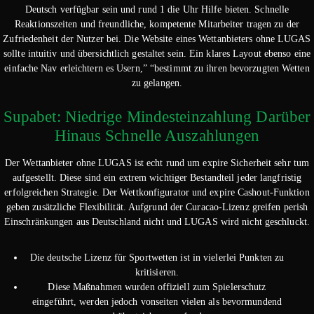
Deutsch verfügbar sein und rund 1 die Uhr Hilfe bieten. Schnelle
Reaktionszeiten und freundliche, kompetente Mitarbeiter tragen zu der
Zufriedenheit der Nutzer bei. Die Website eines Wettanbieters ohne LUGAS
sollte intuitiv und übersichtlich gestaltet sein. Ein klares Layout ebenso eine
einfache Nav erleichtern es Usern,” “bestimmt zu ihren bevorzugten Wetten
zu gelangen.
Supabet: Niedrige Mindesteinzahlung Darüber
Hinaus Schnelle Auszahlungen
Der Wettanbieter ohne LUGAS ist echt rund um expire Sicherheit sehr tum
aufgestellt. Diese sind ein extrem wichtiger Bestandteil jeder langfristig
erfolgreichen Strategie. Der Wettkonfigurator und expire Cashout-Funktion
geben zusätzliche Flexibilität. Aufgrund der Curacao-Lizenz greifen perish
Einschränkungen aus Deutschland nicht und LUGAS wird nicht geschluckt.
Die deutsche Lizenz für Sportwetten ist in vielerlei Punkten zu
kritisieren.
Diese Maßnahmen wurden offiziell zum Spielerschutz
eingeführt, werden jedoch vonseiten vielen als bevormundend