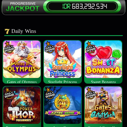
Daily Wins
Gates of Olympus
Starlight Princess
Sweet Bonanza