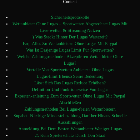
Content
Sicherheitsprotokolle
Wettanbieter Ohne Lugas – Sportwetten Abgerechnet Lugas Mit
Live-wetten & Streaming Nutzen
) Was Steckt Hinter Der Lugas Wartezeit?
Faq: Alles Zu Wettanbietern Ohne Lugas Mit Paypal
Was Ist Dasjenige Lugas Limit Für Sportwetten?
Welche Zahlungsmethoden Akzeptieren Wettanbieter Ohne
Lugas?
Vorteile Von Sportwetten Anbietern Ohne Lugas
Lugas-limit Ebenso Seine Bedeutung
Lässt Sich Das Lugas Reduce Erhöhen?
Definition Und Funktionsweise Von Lugas
Experten-anleitung Zum Sportwetten Ohne Lugas Mit Paypal
Abschließen
Zahlungsmethoden Bei Lugas-freien Wettanbietern
Supabet: Niedrige Mindesteinzahlung Darüber Hinaus Schnelle
Auszahlungen
Anmeldung Bei Dem Besten Wettanbieter Weniger Lugas
⚠️ Kein Spielerschutz Durch Den Staat