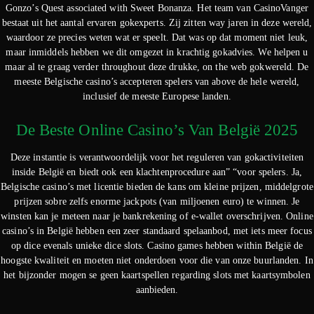
Gonzo’s Quest associated with Sweet Bonanza. Het team van CasinoVanger
bestaat uit het aantal ervaren gokexperts. Zij zitten way jaren in deze wereld,
waardoor ze precies weten wat er speelt. Dat was op dat moment niet leuk,
maar inmiddels hebben we dit omgezet in krachtig gokadvies. We helpen u
maar al te graag verder throughout deze drukke, on the web gokwereld. De
meeste Belgische casino’s accepteren spelers van above de hele wereld,
inclusief de meeste Europese landen.
De Beste Online Casino’s Van België 2025
Deze instantie is verantwoordelijk voor het reguleren van gokactiviteiten
inside België en biedt ook een klachtenprocedure aan” “voor spelers. Ja,
Belgische casino’s met licentie bieden de kans om kleine prijzen, middelgrote
prijzen sobre zelfs enorme jackpots (van miljoenen euro) te winnen. Je
winsten kan je meteen naar je bankrekening of e-wallet overschrijven. Online
casino’s in België hebben een zeer standaard spelaanbod, met iets meer focus
op dice evenals unieke dice slots. Casino games hebben within België de
hoogste kwaliteit en moeten niet onderdoen voor die van onze buurlanden. In
het bijzonder mogen se geen kaartspellen regarding slots met kaartsymbolen
aanbieden.