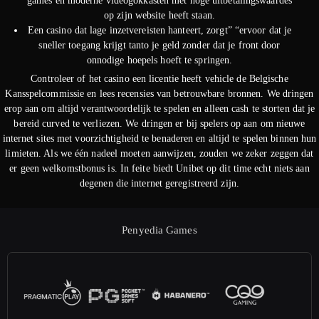
games en moderne videogokkasten met hoge uitbetalingswaardes
op zijn website heeft staan.
Een casino dat lage inzetvereisten hanteert, zorgt” “ervoor dat je
sneller toegang krijgt tanto je geld zonder dat je front door
onnodige hoepels hoeft te springen.
Controleer of het casino een licentie heeft vehicle de Belgische
Kansspelcommissie en lees recensies van betrouwbare bronnen. We dringen
erop aan om altijd verantwoordelijk te spelen en alleen cash te storten dat je
bereid curved te verliezen. We dringen er bij spelers op aan om nieuwe
internet sites met voorzichtigheid te benaderen en altijd te spelen binnen hun
limieten. Als we één nadeel moeten aanwijzen, zouden we zeker zeggen dat
er geen welkomstbonus is. In feite biedt Unibet op dit time echt niets aan
degenen die internet geregistreerd zijn.
Penyedia Games