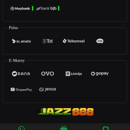
Pulsa
E-Money
©2023
Jazz888
. All rights reserved | 18+