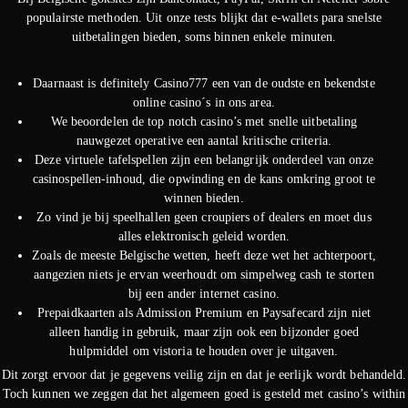
populairste methoden. Uit onze tests blijkt dat e-wallets para snelste
uitbetalingen bieden, soms binnen enkele minuten.
Daarnaast is definitely Casino777 een van de oudste en bekendste
online casino´s in ons area.
We beoordelen de top notch casino’s met snelle uitbetaling
nauwgezet operative een aantal kritische criteria.
Deze virtuele tafelspellen zijn een belangrijk onderdeel van onze
casinospellen-inhoud, die opwinding en de kans omkring groot te
winnen bieden.
Zo vind je bij speelhallen geen croupiers of dealers en moet dus
alles elektronisch geleid worden.
Zoals de meeste Belgische wetten, heeft deze wet het achterpoort,
aangezien niets je ervan weerhoudt om simpelweg cash te storten
bij een ander internet casino.
Prepaidkaarten als Admission Premium en Paysafecard zijn niet
alleen handig in gebruik, maar zijn ook een bijzonder goed
hulpmiddel om vistoria te houden over je uitgaven.
Dit zorgt ervoor dat je gegevens veilig zijn en dat je eerlijk wordt behandeld.
Toch kunnen we zeggen dat het algemeen goed is gesteld met casino’s within