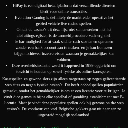
HiPay is een digitaal betaalplatform dat verschillende diensten
biedt voor online transacties.
Evolution Gaming is definitely de marktleider operative het
gebied vehicle live casino spellen.
Omdat de casino’s uit deze lijst niet samenwerken met het
uitsluitingsregister, is de aanmeldprocedure vaak erg snel.
Je har mulighed for at vaak sneller cash storten en opnemen
zonder een bank account aan te maken, en je kan bonussen
krijgen achieved inzetvereisten waaraan je gemakkelijker kan
voldoen.
Deze overheidsinstantie werd it happened in 1999 opgericht om
toezicht te houden op zowel fysieke als online kansspelen.
Kaartspellen en gewone slots zijn alleen toegestaan op negen gelicentieerde
web sites en negen fysieke casino’s. Dit heeft dobbelspellen populairder
gemaakt, omdat het gemakkelijker is om er een licentie voor te krijgen. Je
vindt dice games in bijna elke speelhal of gambling establishment met B-
licentie. Maar je vindt deze populaire spellen ook bij gewone on the web
casino’s. De voorkeur van veel Belgische gokkers gaat uit naar een zo
uitgebreid mogelijk spelaanbod.