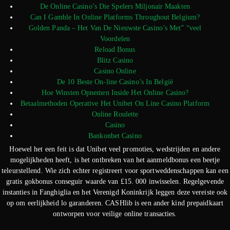
De Online Casino’s Die Spelers Miljonair Maakten
Can I Gamble In Online Platforms Throughout Belgium?
Golden Panda – Het Van De Nieuwste Casino’s Met” “veel
Voordelen
Reload Bonus
Blitz Casino
Casino Online
De 10 Beste On-line Casino’s In België
Hoe Winsten Opnemen Inside Het Online Casino?
Betaalmethoden Operative Het Unibet On Line Casino Platform
Online Roulette
Casino
Bankonbet Casino
Hoewel het een feit is dat Unibet veel promoties, wedstrijden en andere
mogelijkheden heeft, is het ontbreken van het aanmeldbonus een beetje
teleurstellend. Wie zich echter registreert voor sportweddenschappen kan een
gratis gokbonus conseguir waarde van £15. 000 inwisselen. Regelgevende
instanties in Fanghiglia en het Verenigd Koninkrijk leggen deze vereiste ook
op om eerlijkheid lo garanderen. CASHlib is een ander kind prepaidkaart
ontworpen voor veilige online transacties.