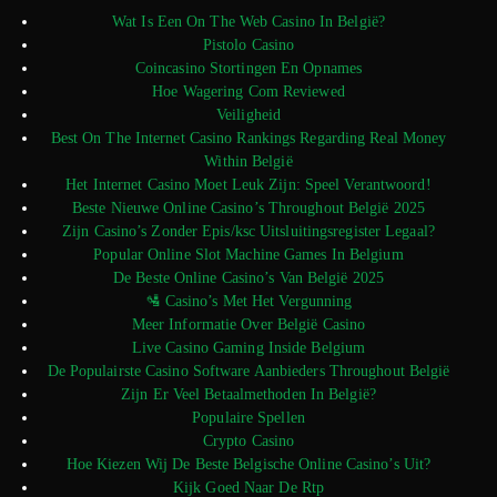
Wat Is Een On The Web Casino In België?
Pistolo Casino
Coincasino Stortingen En Opnames
Hoe Wagering Com Reviewed
Veiligheid
Best On The Internet Casino Rankings Regarding Real Money
Within België
Het Internet Casino Moet Leuk Zijn: Speel Verantwoord!
Beste Nieuwe Online Casino’s Throughout België 2025
Zijn Casino’s Zonder Epis/ksc Uitsluitingsregister Legaal?
Popular Online Slot Machine Games In Belgium
De Beste Online Casino’s Van België 2025
🛂 Casino’s Met Het Vergunning
Meer Informatie Over België Casino
Live Casino Gaming Inside Belgium
De Populairste Casino Software Aanbieders Throughout België
Zijn Er Veel Betaalmethoden In België?
Populaire Spellen
Crypto Casino
Hoe Kiezen Wij De Beste Belgische Online Casino’s Uit?
Kijk Goed Naar De Rtp