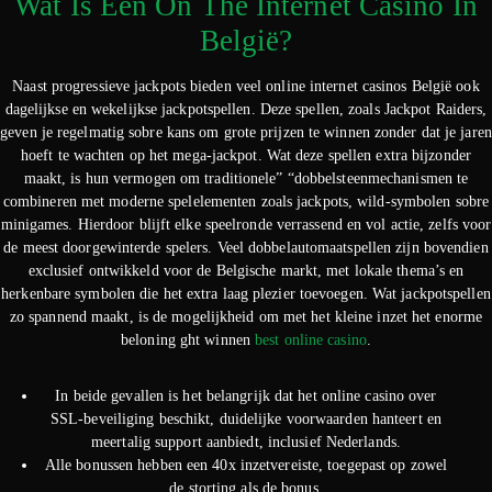
Wat Is Een On The Internet Casino In
België?
Naast progressieve jackpots bieden veel online internet casinos België ook
dagelijkse en wekelijkse jackpotspellen. Deze spellen, zoals Jackpot Raiders,
geven je regelmatig sobre kans om grote prijzen te winnen zonder dat je jaren
hoeft te wachten op het mega-jackpot. Wat deze spellen extra bijzonder
maakt, is hun vermogen om traditionele” “dobbelsteenmechanismen te
combineren met moderne spelelementen zoals jackpots, wild-symbolen sobre
minigames. Hierdoor blijft elke speelronde verrassend en vol actie, zelfs voor
de meest doorgewinterde spelers. Veel dobbelautomaatspellen zijn bovendien
exclusief ontwikkeld voor de Belgische markt, met lokale thema’s en
herkenbare symbolen die het extra laag plezier toevoegen. Wat jackpotspellen
zo spannend maakt, is de mogelijkheid om met het kleine inzet het enorme
beloning ght winnen
best online casino
.
In beide gevallen is het belangrijk dat het online casino over
SSL-beveiliging beschikt, duidelijke voorwaarden hanteert en
meertalig support aanbiedt, inclusief Nederlands.
Alle bonussen hebben een 40x inzetvereiste, toegepast op zowel
de storting als de bonus.