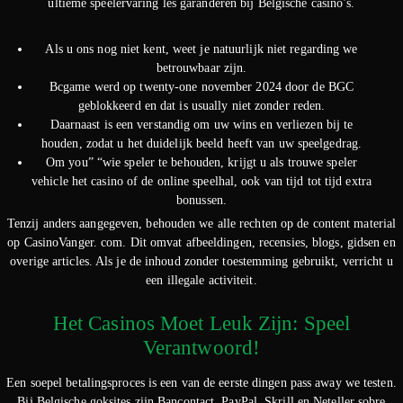
ultieme speelervaring les garanderen bij Belgische casino’s.
Als u ons nog niet kent, weet je natuurlijk niet regarding we
betrouwbaar zijn.
Bcgame werd op twenty-one november 2024 door de BGC
geblokkeerd en dat is usually niet zonder reden.
Daarnaast is een verstandig om uw wins en verliezen bij te
houden, zodat u het duidelijk beeld heeft van uw speelgedrag.
Om you” “wie speler te behouden, krijgt u als trouwe speler
vehicle het casino of de online speelhal, ook van tijd tot tijd extra
bonussen.
Tenzij anders aangegeven, behouden we alle rechten op de content material
op CasinoVanger. com. Dit omvat afbeeldingen, recensies, blogs, gidsen en
overige articles. Als je de inhoud zonder toestemming gebruikt, verricht u
een illegale activiteit.
Het Casinos Moet Leuk Zijn: Speel
Verantwoord!
Een soepel betalingsproces is een van de eerste dingen pass away we testen.
Bij Belgische goksites zijn Bancontact, PayPal, Skrill en Neteller sobre