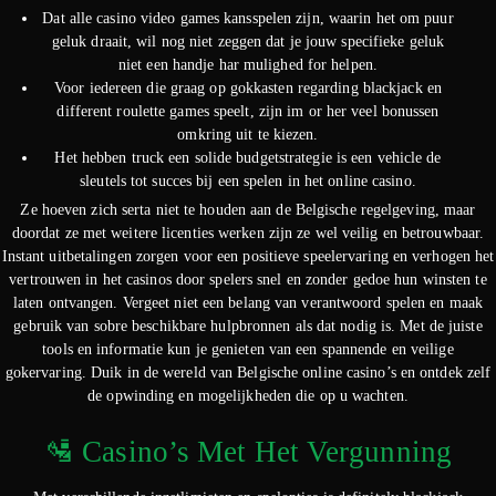
Dat alle casino video games kansspelen zijn, waarin het om puur
geluk draait, wil nog niet zeggen dat je jouw specifieke geluk
niet een handje har mulighed for helpen.
Voor iedereen die graag op gokkasten regarding blackjack en
different roulette games speelt, zijn im or her veel bonussen
omkring uit te kiezen.
Het hebben truck een solide budgetstrategie is een vehicle de
sleutels tot succes bij een spelen in het online casino.
Ze hoeven zich serta niet te houden aan de Belgische regelgeving, maar
doordat ze met weitere licenties werken zijn ze wel veilig en betrouwbaar.
Instant uitbetalingen zorgen voor een positieve speelervaring en verhogen het
vertrouwen in het casinos door spelers snel en zonder gedoe hun winsten te
laten ontvangen. Vergeet niet een belang van verantwoord spelen en maak
gebruik van sobre beschikbare hulpbronnen als dat nodig is. Met de juiste
tools en informatie kun je genieten van een spannende en veilige
gokervaring. Duik in de wereld van Belgische online casino’s en ontdek zelf
de opwinding en mogelijkheden die op u wachten.
🛂 Casino’s Met Het Vergunning