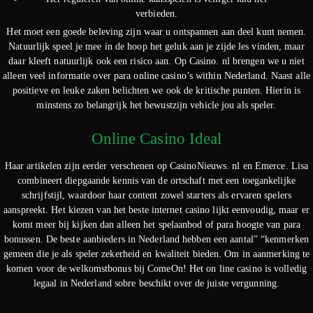
verbieden.
Het moet een goede beleving zijn waar u ontspannen aan deel kunt nemen.
Natuurlijk speel je mee in de hoop het geluk aan je zijde les vinden, maar
daar kleeft natuurlijk ook een risico aan. Op Casino. nl brengen we u niet
alleen veel informatie over para online casino’s within Nederland. Naast alle
positieve en leuke zaken belichten we ook de kritische punten. Hierin is
minstens zo belangrijk het bewustzijn vehicle jou als speler.
Online Casino Ideal
Haar artikelen zijn eerder verschenen op CasinoNieuws. nl en Emerce. Lisa
combineert diepgaande kennis van de ortschaft met een toegankelijke
schrijfstijl, waardoor haar content zowel starters als ervaren spelers
aanspreekt. Het kiezen van het beste internet casino lijkt eenvoudig, maar er
komt meer bij kijken dan alleen het spelaanbod of para hoogte van para
bonussen. De beste aanbieders in Nederland hebben een aantal” “kenmerken
gemeen die je als speler zekerheid en kwaliteit bieden. Om in aanmerking te
komen voor de welkomstbonus bij ComeOn! Het on line casino is volledig
legaal in Nederland sobre beschikt over de juiste vergunning.