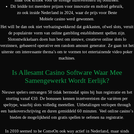
maar ook kritiek voor de strenge inzetvereisten bij bonussen.
Dit leidde tot meerdere prijzen voor innovatie en mobiel gebruik,
zo ook inside Nederland in 2024, waar de prijs voor Beste
Mobiele casino werd gewonnen.
Het will be dan ook niet verbazingwekkend dat gokkasten, ofwel slots, veruit
de populairste vorm van online gambling establishment spellen zijn.
Slotontwikkelaars doen hun best om nieuwe, creatieve online slots lo
verzinnen, gebaseerd operative een random amount generator. Ze gaan tot het
uiterste om interessante thema’s om te vormen tot entertainende video poker
machines.
Is Allesamt Casino Software Waar Mee
Samengewerkt Wordt Eerlijk?
Nieuwe spelers ontvangen 50 tidak bermodal spins bij hun registratie en het
storting vanaf €10. De bonussen kennen inzetvereisten die variëren per
speltype, waarbij slots volledig meetellen. Uitbetalingen verlopen through
een bankoverschrijving en duren gemiddeld 60 minuten. Veel online casino’s
bieden de mogelijkheid om gratis spellen te oefenen na registratie.
In 2010 seemed to be ComeOn ook way actief in Nederland, maar sinds