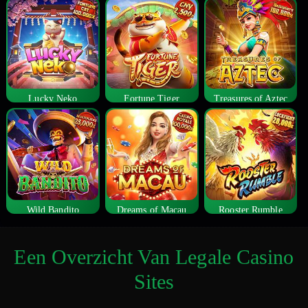
Lucky Neko
Fortune Tiger
Treasures of Aztec
Wild Bandito
Dreams of Macau
Rooster Rumble
Een Overzicht Van Legale Casino
Sites