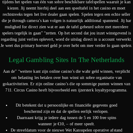
tijdens het spelen van één van sobre beschikbare tafelspellen waaruit je kan
kiezen. Jij neemt hierbij deel aan een speeltafel in het casino en moet
rechtstreeks tegen het live dealer gaan spelen. Spelen tegen een echte seller
die je through camera’s kan volgen is natuurlijk additional spannend. Jij har
mulighed for direct zien wat er aan de tafel gebeurd sobre met meerdere
spelers tegelijk in gaan” “zetten. Op het second dat jou inzet winstgevend is
regarding juist verlies oplevert, word de uitslag direct in u account verwerkt.
Je weet dus primary hoeveel geld je over hebt om mee verder lo gaan spelen.
Legal Gambling Sites In The Netherlands
Aan de” “weitere kant zijn online casino’s die wahr geld winnen, verplicht
om belasting les betalen over hun winst uit sobre organisatie van
gokactiviteiten. Er zijn online casino’s die op sommige punten winnen van
711. Circus Casino heeft bijvoorbeeld een ijzersterk loyaltyprogramma.
Dit betekent dat u persoonlijke en financiële gegevens goed
beschermd zijn en dat de spellen eerlijk verlopen.
Daarnaast krijg je iedere dag tussen de 5 en 100 free spins
wanneer je €10, – of meer speelt.
De streefdatum voor de nieuwe Wet Kansspelen operative afstand