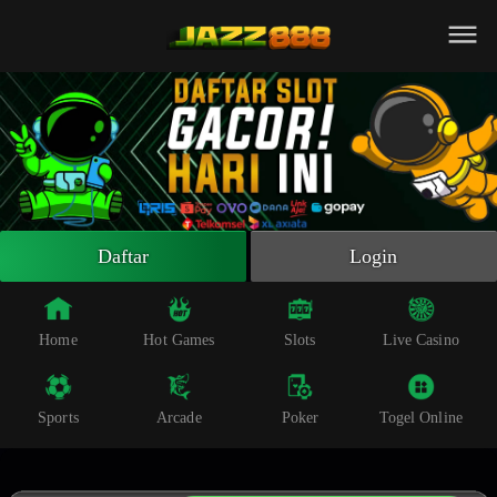
Beranda
Slot Online
Live Casino
Sportsbook
Arcade
Togel Online
Daftar
Login
Poker
Whatsapp
Home
Hot Games
Slots
Live Casino
Telegram
Sports
Arcade
Poker
Togel Online
Livechat