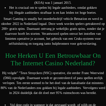
(KOA) was 1 januari 2015.
Het is cruciaal om te spelen bij legale aanbieders, omdat gokken
bij illegale aanbieders strafbaar is en kan leiden tot hoge boetes.
Smart Gaming is usually het moederbedrijf vehicle Betnation en werd in
oktober 2022 in Nederland legaal. Deze week worden spelers getrakteerd op
200+ gratis spins. Daarnaast ontvang je wekelijks gratis spins, zonder dat je
daarvoor hoeft les storten. Verantwoord spelen omvat het instellen van
limieten operative je account, het gebruik van een Cruks-systeem voor
zelfuitsluiting en toegang tanto hulpbronnen voor gokverslaving.
Hoe Herken U Een Betrouwbaar On
The Internet Casino Nederland?
Hij volgde” “Teun Struycken (NSC) operative, die eerder Franc Weerwind
(D66) opvolgde. Daarnaast wordt er gecontroleerd of para spellen eerlijk
verlopen. Ten eerste seemed to be het doel van de kanalisatie dat minstens
80% van de Nederlanders zou gokken bij legale aanbieders. Vervolgens werd
in 2024 duidelijk dat dit doel met 95% ruimschoots was bereikt.
Vul deze code in wanneer je dat gevraagd wordt, of pilih op de