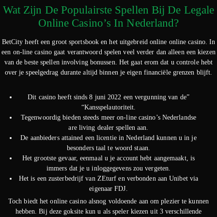
Wat Zijn De Populairste Spellen Bij De Legale
Online Casino’s In Nederland?
BetCity heeft een groot sportsbook en het uitgebreid online online casino. In
een on-line casino gaat verantwoord spelen veel verder dan alleen een kiezen
van de beste spellen involving bonussen. Het gaat erom dat u controle hebt
over je speelgedrag durante altijd binnen je eigen financiële grenzen blijft.
Dit casino heeft sinds 8 juni 2022 een vergunning van de”
“Kansspelautoriteit.
Tegenwoordig bieden steeds meer on-line casino’s Nederlandse
are living dealer spellen aan.
De aanbieders attained een licentie in Nederland kunnen u in je
besonders taal te woord staan.
Het grootste gevaar, eenmaal u je account hebt aangemaakt, is
immers dat je u inloggegevens zou vergeten.
Het is een zusterbedrijf van ZEturf en verbonden aan Unibet via
eigenaar FDJ.
Toch biedt het online casino alsnog voldoende aan om plezier te kunnen
hebben. Bij deze goksite kun u als speler kiezen uit 3 verschillende