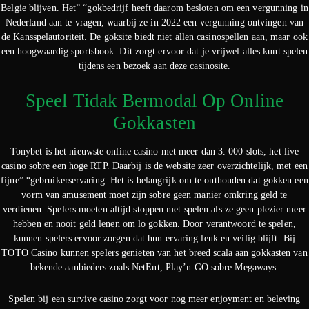
Belgie blijven. Het” “gokbedrijf heeft daarom besloten om een vergunning in
Nederland aan te vragen, waarbij ze in 2022 een vergunning ontvingen van
de Kansspelautoriteit. De goksite biedt niet allen casinospellen aan, maar ook
een hoogwaardig sportsbook. Dit zorgt ervoor dat je vrijwel alles kunt spelen
tijdens een bezoek aan deze casinosite.
Speel Tidak Bermodal Op Online
Gokkasten
Tonybet is het nieuwste online casino met meer dan 3. 000 slots, het live
casino sobre een hoge RTP. Daarbij is de website zeer overzichtelijk, met een
fijne” “gebruikerservaring. Het is belangrijk om te onthouden dat gokken een
vorm van amusement moet zijn sobre geen manier omkring geld te
verdienen. Spelers moeten altijd stoppen met spelen als ze geen plezier meer
hebben en nooit geld lenen om lo gokken. Door verantwoord te spelen,
kunnen spelers ervoor zorgen dat hun ervaring leuk en veilig blijft. Bij
TOTO Casino kunnen spelers genieten van het breed scala aan gokkasten van
bekende aanbieders zoals NetEnt, Play’n GO sobre Megaways.
Spelen bij een survive casino zorgt voor nog meer enjoyment en beleving