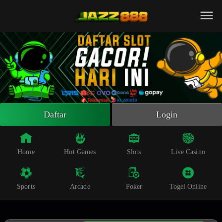
Beranda
Slot Online
Live Casino
Sportsbook
Arcade
Togel Online
Daftar
Login
Poker
Whatsapp
Home
Hot Games
Slots
Live Casino
Telegram
Sports
Arcade
Poker
Togel Online
Livechat