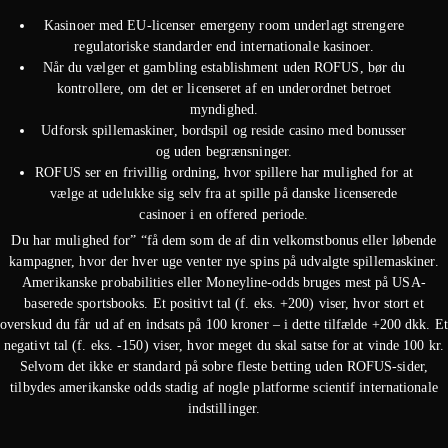
Kasinoer med EU-licenser emergeny room underlagt strengere
regulatoriske standarder end internationale kasinoer.
Når du vælger et gambling establishment uden ROFUS, bør du
kontrollere, om det er licenseret af en underordnet betroet
myndighed.
Udforsk spillemaskiner, bordspil og reside casino med bonusser
og uden begrænsninger.
ROFUS ser en frivillig ordning, hvor spillere har mulighed for at
vælge at udelukke sig selv fra at spille på danske licenserede
casinoer i en offered periode.
Du har mulighed for” “få dem som de af din velkomstbonus eller løbende
kampagner, hvor der hver uge venter nye spins på udvalgte spillemaskiner.
Amerikanske probabilities eller Moneyline-odds bruges mest på USA-
baserede sportsbooks. Et positivt tal (f. eks. +200) viser, hvor stort et
overskud du får ud af en indsats på 100 kroner – i dette tilfælde +200 dkk. Et
negativt tal (f. eks. -150) viser, hvor meget du skal satse for at vinde 100 kr.
Selvom det ikke er standard på sobre fleste betting uden ROFUS-sider,
tilbydes amerikanske odds stadig af nogle platforme scientif internationale
indstillinger.