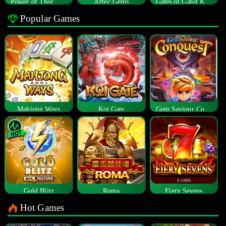
Power of Thor Megaways
Aztec Gems
Gates of Gatot Kaca
Popular Games
Mahjong Ways
Koi Gate
Gem Saviour Conquest
Gold Blitz
Roma
Fiery Sevens
Hot Games