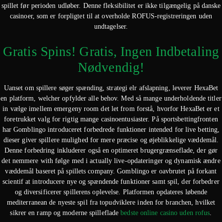
spillet før perioden udløber. Denne fleksibilitet er ikke tilgængelig på danske
casinoer, som er forpligtet til at overholde ROFUS-registreringen uden
undtagelser.
Gratis Spins! Gratis, Ingen Indbetaling
Nødvendig!
Uanset om spillere søger spænding, strategi elr afslapning, leverer HexaBet
en platform, welcher opfylder alle behov. Med så mange underholdende titler
in vælge imellem emergeny room det let from forstå, hvorfor HexaBet er et
foretrukket valg for rigtig mange casinoentusiaster. På sportsbettingfronten
har Gomblingo introduceret forbedrede funktioner intended for live betting,
dieser giver spillere mulighed for mere præcise og øjeblikkelige væddemål.
Denne forbedring inkluderer også en optimeret brugergrænseflade, der gør
det nemmere with følge med i actually live-opdateringer og dynamisk ændre
væddemål baseret på spillets company. Gomblingo er oavbrutet på forkant
scientif at introducere nye og spændende funktioner samt spil, der forbedrer
og diversificerer spillerens oplevelse. Platformen opdateres løbende
mediterranean de nyeste spil fra topudviklere inden for branchen, hvilket
sikrer en ramp og moderne spilleflade
bedste online casino uden rofus
.