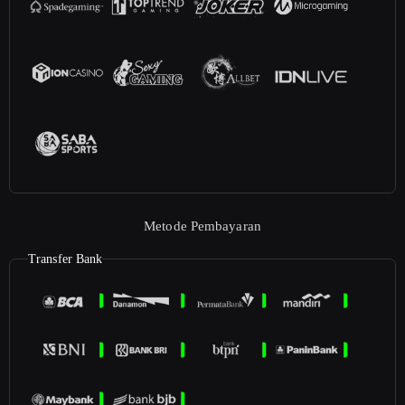
Metode Pembayaran
Transfer Bank