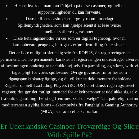
Her er, hvordan man kan få hjælp på disse casinoer, og hvilke
supportmuligheder du kan forvente.
Danske licens-casinoer emergeny room underlagt
Spillemyndigheden, som kan hjælpe scientif at løse tvister
mellem spillere og casinoer.
Disse betalingsmetoder virker som en digital tegnebog, hvor ni
kan opbevare penge og hurtigt overføre dem til og fra casinoet.
Det er ikke muligt at slette sig selv fra ROFUS, da registreringen er
permanent. Denne permanente karakter af registreringen understreger alvoren
af beslutningen omkring at udelukke sej selv fra gambling, og sikrer, with vi
tager pligt for vores spillevaner. Øvrige gevinster im or her som
udgangspunkt skattepligtige, og du vil kunne dokumentere forholdene.
Register of Self-Excluding Players (ROFUS) er et dansk regeringsdrevet
register, der gør det muligt intended for enkeltpersoner at udelukke sig selv
fra online gambling. Først og fremmest skal du vælge” “ain pålideligt casino
mediterranean gyldig licens – eksempelvis fra Fanghiglia Gaming Authority
(MGA), Curacao eller Gibraltar.
Er Udenlandske Casinoer Troværdige Og Sikre
With Spille På?