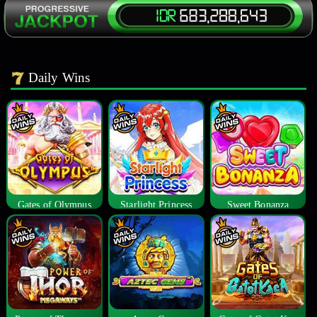
Daily Wins
Gates of Olympus
Starlight Princess
Sweet Bonanza