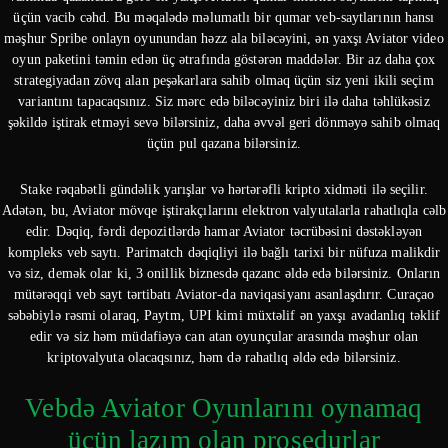
üçün vacib cəhd. Bu məqalədə məlumatlı bir qumar veb-saytlarının hansı
məşhur Spribe onlayn oyunundan həzz ala biləcəyini, ən yaxşı Aviator video
oyun paketini təmin edən üç ətrafında göstərən maddələr. Bir az daha çox
strategiyadan zövq alan peşəkarlara sahib olmaq üçün siz yeni ikili seçim
variantını tapacaqsınız. Siz mərc edə biləcəyiniz biri ilə daha təhlükəsiz
şəkildə iştirak etməyi sevə bilərsiniz, daha əvvəl geri dönməyə sahib olmaq
üçün pul qazana bilərsiniz.
Stake rəqabətli gündəlik yarışlar və hərtərəfli kripto xidməti ilə seçilir.
Adətən, bu, Aviator mövqe iştirakçılarını elektron valyutalarla rahatlıqla cəlb
edir. Dəqiq, fərdi depozitlərdə hamar Aviator təcrübəsini dəstəkləyən
kompleks veb saytı. Parimatch dəqiqliyi ilə bağlı tarixi bir nüfuza malikdir
və siz, demək olar ki, 3 onillik biznesdə qazanc əldə edə bilərsiniz. Onların
mütərəqqi veb sayt tərtibatı Aviator-da naviqasiyanı asanlaşdırır. Curaçao
səbəbiylə rəsmi olaraq, Paytm, UPI kimi müxtəlif ən yaxşı avadanlıq təklif
edir və siz həm müdafiəyə can atan oyunçular arasında məşhur olan
kriptovalyuta olacaqsınız, həm də rahatlıq əldə edə bilərsiniz.
Vebdə Aviator Oyunlarını oynamaq
üçün lazım olan prosedurlar