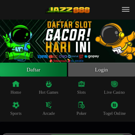
Beranda
Slot Online
Live Casino
Sportsbook
Arcade
Togel Online
Daftar
Login
Poker
Whatsapp
Home
Hot Games
Slots
Live Casino
Telegram
Sports
Arcade
Poker
Togel Online
Livechat