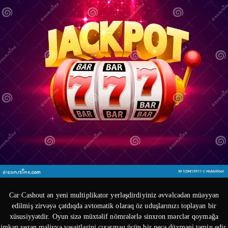
Car Cashout ən yeni multiplikator yerləşdirdiyiniz əvvəlcədən müəyyən
edilmiş zirvəyə çatdıqda avtomatik olaraq öz uduşlarınızı toplayan bir
xüsusiyyətdir. Oyun sizə müxtəlif nömrələrlə sinxron mərclər qoymağa
imkan verən maliyyə vəsaitlərini çıxarmaq üçün bir neçə düyməni təmin edir.