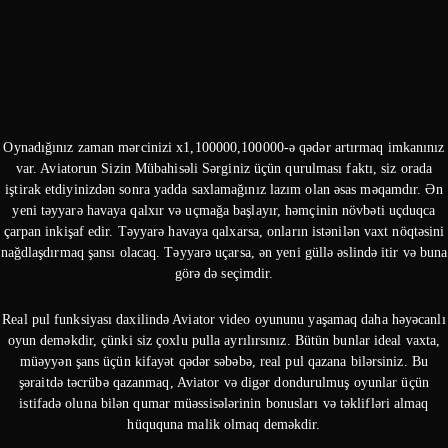
Oynadığınız zaman mərcinizi x1,100000,100000-ə qədər artırmaq imkanınız
var. Aviatorun Sizin Mübahisəli Sərginiz üçün qurulması faktı, siz orada
iştirak etdiyinizdən sonra yadda saxlamağınız lazım olan əsas məqamdır. Ən
yeni təyyarə havaya qalxır və uçmağa başlayır, həmçinin növbəti uçduqca
çarpan inkişaf edir. Təyyarə havaya qalxarsa, onların istənilən vaxt nöqtəsini
nağdlaşdırmaq şansı olacaq. Təyyarə uçarsa, ən yeni güllə əslində itir və buna
görə də seçimdir.
Real pul funksiyası daxilində Aviator video oyununu yaşamaq daha həyəcanlı
oyun deməkdir, çünki siz çoxlu pulla ayrılırsınız. Bütün bunlar ideal vaxta,
müəyyən şans üçün kifayət qədər səbəbə, real pul qazana bilərsiniz. Bu
şəraitdə təcrübə qazanmaq, Aviator və digər dondurulmuş oyunlar üçün
istifadə oluna bilən qumar müəssisələrinin bonusları və təklifləri almaq
hüququna malik olmaq deməkdir.