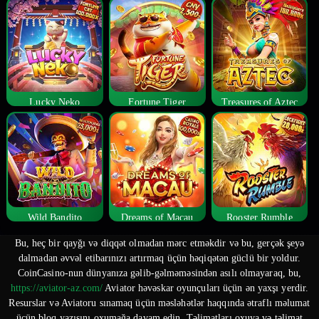
Lucky Neko
Fortune Tiger
Treasures of Aztec
Wild Bandito
Dreams of Macau
Rooster Rumble
Bu, heç bir qayğı və diqqət olmadan mərc etməkdir və bu, gerçək şeyə
dalmadan əvvəl etibarınızı artırmaq üçün həqiqətən güclü bir yoldur.
CoinCasino-nun dünyanıza gəlib-gəlməməsindən asılı olmayaraq, bu,
https://aviator-az.com/
Aviator həvəskar oyunçuları üçün ən yaxşı yerdir.
Resurslar və Aviatoru sınamaq üçün məsləhətlər haqqında ətraflı məlumat
üçün bloq yazısını oxumağa davam edin.
Təlimatları oxuya və təlimat