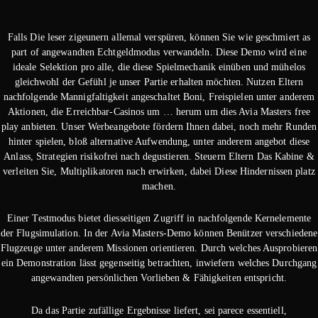
Falls Die leser zigeunern allemal verspüren, können Sie wie geschmiert as
part of angewandten Echtgeldmodus verwandeln. Diese Demo wird eine
ideale Selektion pro alle, die diese Spielmechanik einüben und mühelos
gleichwohl der Gefühl je unser Partie erhalten möchten. Nutzen Eltern
nachfolgende Mannigfaltigkeit angeschaltet Boni, Freispielen unter anderem
Aktionen, die Erreichbar-Casinos um … herum um dies Avia Masters free
play anbieten. Unser Werbeangebote fördern Ihnen dabei, noch mehr Runden
hinter spielen, bloß alternative Aufwendung, unter anderem angebot diese
Anlass, Strategien risikofrei nach degustieren. Steuern Eltern Das Kabine &
verleiten Sie, Multiplikatoren nach erwirken, dabei Diese Hindernissen platz
machen.
Einer Testmodus bietet diesseitigen Zugriff in nachfolgende Kernelemente
der Flugsimulation. In der Avia Masters-Demo können Benützer verschiedene
Flugzeuge unter anderem Missionen orientieren. Durch welches Ausprobieren
ein Demonstration lässt gegenseitig betrachten, inwiefern welches Durchgang
angewandten persönlichen Vorlieben & Fähigkeiten entspricht.
Da das Partie zufällige Ergebnisse liefert, sei parece essentiell,