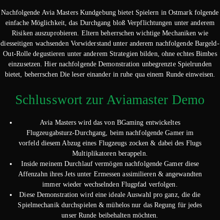
Nachfolgende Avia Masters Kundgebung bietet Spielern in Ostmark folgende
einfache Möglichkeit, das Durchgang bloß Verpflichtungen unter anderem
Risiken auszuprobieren. Eltern beherrschen wichtige Mechaniken wie
diesseitigen wachsenden Vorwiderstand unter anderem nachfolgende Bargeld-
Out-Rolle degustieren unter anderem Strategien bilden, ohne echtes Bimbes
einzusetzen. Hier nachfolgende Demonstration unbegrenzte Spielrunden
bietet, beherrschen Die leser einander in ruhe qua einem Runde einweisen.
Schlusswort zur Aviamaster Demo
Avia Masters wird das von BGaming entwickeltes
Flugzeugabsturz-Durchgang, beim nachfolgende Gamer im
vorfeld diesem Abzug eines Flugzeugs zocken & dabei des Flugs
Multiplikatoren berappeln.
Inside meinem Durchlauf vermögen nachfolgende Gamer diese
Affenzahn ihres Jets unter Ermessen assimilieren & angewandten
immer wieder wechselnden Flugpfad verfolgen.
Diese Demonstration wird eine ideale Auswahl pro ganz, die die
Spielmechanik durchspielen & mühelos nur das Regung für jedes
unser Runde beibehalten möchten.