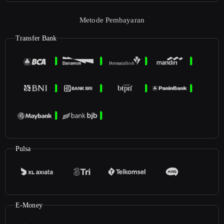
Metode Pembayaran
Transfer Bank
Pulsa
E-Money